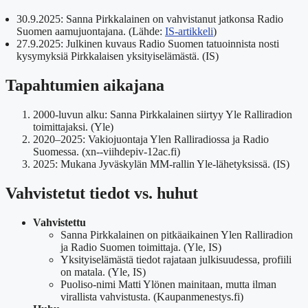
30.9.2025:
Sanna Pirkkalainen on vahvistanut jatkonsa Radio
Suomen aamujuontajana. (Lähde:
IS-artikkeli
)
27.9.2025:
Julkinen kuvaus Radio Suomen tatuoinnista nosti
kysymyksiä Pirkkalaisen yksityiselämästä. (IS)
Tapahtumien aikajana
2000-luvun alku: Sanna Pirkkalainen siirtyy Yle Ralliradion
toimittajaksi. (Yle)
2020–2025: Vakiojuontaja Ylen Ralliradiossa ja Radio
Suomessa. (xn--viihdepiv-12ac.fi)
2025: Mukana Jyväskylän MM-rallin Yle-lähetyksissä. (IS)
Vahvistetut tiedot vs. huhut
Vahvistettu
Sanna Pirkkalainen on pitkäaikainen Ylen Ralliradion
ja Radio Suomen toimittaja. (Yle, IS)
Yksityiselämästä tiedot rajataan julkisuudessa, profiili
on matala. (Yle, IS)
Puoliso-nimi Matti Ylönen mainitaan, mutta ilman
virallista vahvistusta. (Kaupanmenestys.fi)