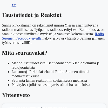
Yle
Taustatiedot ja Reaktiot
Sanna Pirkkalainen on rakentanut uransa Ylessä asiantuntevana
radioammattilaisena. Työpanos radiossa, erityisesti Ralliradiossa, on
saanut kiitosta tiimihenkisyydestä ja vankasta kokemuksesta.
Radio
Suomen Facebook-sivulla
näkyy jatkuva yhteistyö Sannan ja hänen
työtoverinsa välillä.
Mitä seuraavaksi?
Mahdolliset uudet viralliset tiedonannot Ylen ohjelmista ja
radiojuontajista
Lausuntoja Pirkkalaiselta tai Radio Suomen tiimiltä
mediakatsauksissa
Seuranta fanien reaktioihin sosiaalisessa mediassa
Päivitykset julkisista esiintymisistä tai haastatteluista
Yhteenveto