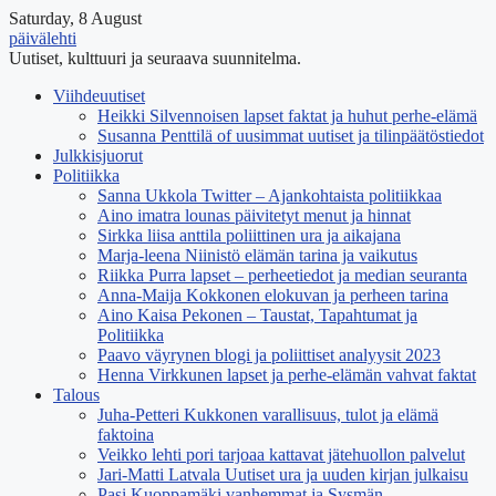
Saturday, 8 August
päivälehti
Uutiset, kulttuuri ja seuraava suunnitelma.
Viihdeuutiset
Heikki Silvennoisen lapset faktat ja huhut perhe-elämä
Susanna Penttilä of uusimmat uutiset ja tilinpäätöstiedot
Julkkisjuorut
Politiikka
Sanna Ukkola Twitter – Ajankohtaista politiikkaa
Aino imatra lounas päivitetyt menut ja hinnat
Sirkka liisa anttila poliittinen ura ja aikajana
Marja-leena Niinistö elämän tarina ja vaikutus
Riikka Purra lapset – perheetiedot ja median seuranta
Anna-Maija Kokkonen elokuvan ja perheen tarina
Aino Kaisa Pekonen – Taustat, Tapahtumat ja
Politiikka
Paavo väyrynen blogi ja poliittiset analyysit 2023
Henna Virkkunen lapset ja perhe-elämän vahvat faktat
Talous
Juha-Petteri Kukkonen varallisuus, tulot ja elämä
faktoina
Veikko lehti pori tarjoaa kattavat jätehuollon palvelut
Jari-Matti Latvala Uutiset ura ja uuden kirjan julkaisu
Pasi Kuoppamäki vanhemmat ja Sysmän