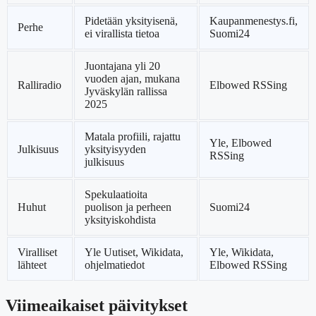
Pidetään yksityisenä,
Kaupanmenestys.fi,
Perhe
ei virallista tietoa
Suomi24
Juontajana yli 20
vuoden ajan, mukana
Ralliradio
Elbowed RSSing
Jyväskylän rallissa
2025
Matala profiili, rajattu
Yle, Elbowed
Julkisuus
yksityisyyden
RSSing
julkisuus
Spekulaatioita
Huhut
puolison ja perheen
Suomi24
yksityiskohdista
Viralliset
Yle Uutiset, Wikidata,
Yle, Wikidata,
lähteet
ohjelmatiedot
Elbowed RSSing
Viimeaikaiset päivitykset