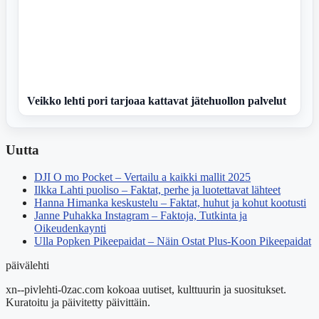
Veikko lehti pori tarjoaa kattavat jätehuollon palvelut
Uutta
DJI O mo Pocket – Vertailu a kaikki mallit 2025
Ilkka Lahti puoliso – Faktat, perhe ja luotettavat lähteet
Hanna Himanka keskustelu – Faktat, huhut ja kohut kootusti
Janne Puhakka Instagram – Faktoja, Tutkinta ja
Oikeudenkaynti
Ulla Popken Pikeepaidat – Näin Ostat Plus-Koon Pikeepaidat
päivälehti
xn--pivlehti-0zac.com kokoaa uutiset, kulttuurin ja suositukset.
Kuratoitu ja päivitetty päivittäin.