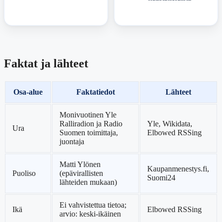
Faktat ja lähteet
Osa-alue
Faktatiedot
Lähteet
Monivuotinen Yle
Ralliradion ja Radio
Yle, Wikidata,
Ura
Suomen toimittaja,
Elbowed RSSing
juontaja
Matti Ylönen
Kaupanmenestys.fi,
Puoliso
(epävirallisten
Suomi24
lähteiden mukaan)
Ei vahvistettua tietoa;
Ikä
Elbowed RSSing
arvio: keski-ikäinen