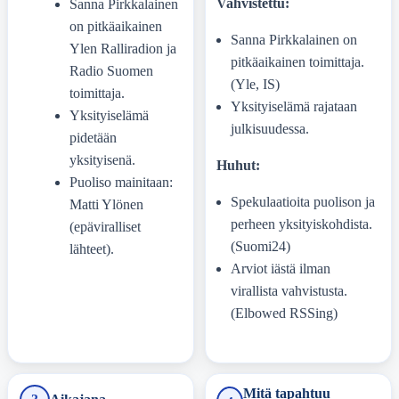
Vahvistettu:
Sanna Pirkkalainen
on pitkäaikainen
Sanna Pirkkalainen on
Ylen Ralliradion ja
pitkäaikainen toimittaja.
Radio Suomen
(Yle, IS)
toimittaja.
Yksityiselämä rajataan
Yksityiselämä
julkisuudessa.
pidetään
yksityisenä.
Huhut:
Puoliso mainitaan:
Spekulaatioita puolison ja
Matti Ylönen
perheen yksityiskohdista.
(epäviralliset
(Suomi24)
lähteet).
Arviot iästä ilman
virallista vahvistusta.
(Elbowed RSSing)
Mitä tapahtuu