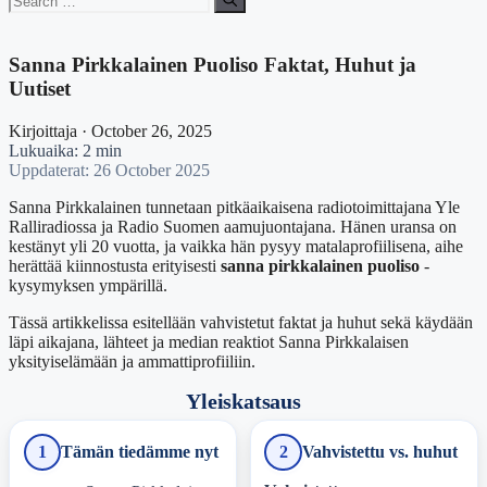
for:
Sanna Pirkkalainen Puoliso Faktat, Huhut ja
Uutiset
Kirjoittaja · October 26, 2025
Lukuaika: 2 min
Uppdaterat: 26 October 2025
Sanna Pirkkalainen tunnetaan pitkäaikaisena radiotoimittajana Yle
Ralliradiossa ja Radio Suomen aamujuontajana. Hänen uransa on
kestänyt yli 20 vuotta, ja vaikka hän pysyy matalaprofiilisena, aihe
herättää kiinnostusta erityisesti
sanna pirkkalainen puoliso
-
kysymyksen ympärillä.
Tässä artikkelissa esitellään vahvistetut faktat ja huhut sekä käydään
läpi aikajana, lähteet ja median reaktiot Sanna Pirkkalaisen
yksityiselämään ja ammattiprofiiliin.
Yleiskatsaus
1
Tämän tiedämme nyt
2
Vahvistettu vs. huhut