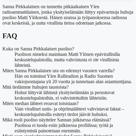
Sanna Pirkkalainen on tunnettu pitkäaikainen Ylen
radioammattilainen, jonka yksityiselämään liittyy epävarmoja huhuja
puoliso Matti Ylöksestä. Hänen uransa ja työpanoksensa radiossa
ovat keskeisiä, ja uutta virallista tietoa odotetaan jatkossa.
FAQ
Kuka on Sanna Pirkkalaisen puoliso?
Puolison nimeksi mainitaan Matti Ylönen epävirallisilla
keskustelupalstoilla, mutta vahvistusta ei ole virallisista
lähteistä.
Miten Sanna Pirkkalaisen ura on edennyt vuosien varrella?
Hän on toiminut Ylen Ralliradion ja Radio Suomen
vakiojuontajana yli 20 vuotta ja tunnetaan alan asiantuntijana.
Mitä tiedämme huhujen taustoista?
Huhut liittyvät lähinnä yksityiselämään ja perustuvat
keskustelupalstoihin, ei vahvistettuihin lähteisiin.
Miten median lähteet eroavat toisistaan?
Vain viralliset uutis- ja ohjelmalähteet vahvistavat faktat –
keskustelupalstoilla esitetyt tiedot jäävät huhuksi.
Mikä rooli puoliso näyttelee Sannan julkisessa elämässä?
Puolisoa ei tuoda esiin julkisessa profiilissa; työtä ja
esiintymistä painotetaan enemmän.