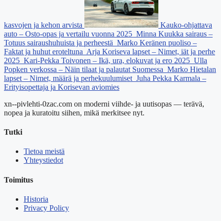
kasvojen ja kehon arvista
Kauko-ohjattava
auto – Osto-opas ja vertailu vuonna 2025
Minna Kuukka sairaus –
Totuus sairaushuhuista ja perheestä
Marko Keränen puoliso –
Faktat ja huhut eroteltuna
Arja Koriseva lapset – Nimet, iät ja perhe
2025
Kari-Pekka Toivonen – Ikä, ura, elokuvat ja ero 2025
Ulla
Popken verkossa – Näin tilaat ja palautat Suomessa
Marko Hietalan
lapset – Nimet, määrä ja perhekuulumiset
Juha Pekka Karmala –
Erityisopettaja ja Korisevan aviomies
xn--pivlehti-0zac.com on moderni viihde- ja uutisopas — terävä,
nopea ja kuratoitu siihen, mikä merkitsee nyt.
Tutki
Tietoa meistä
Yhteystiedot
Toimitus
Historia
Privacy Policy