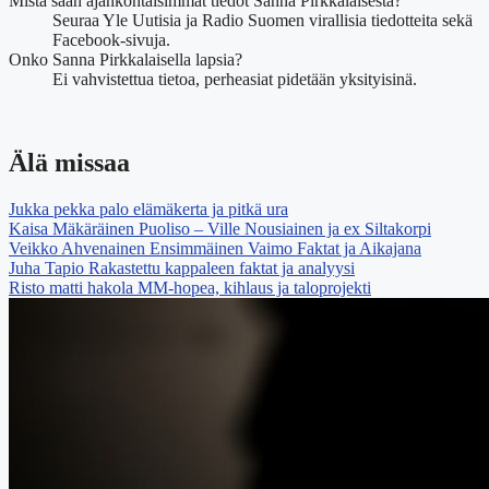
Mistä saan ajankohtaisimmat tiedot Sanna Pirkkalaisesta?
Seuraa Yle Uutisia ja Radio Suomen virallisia tiedotteita sekä
Facebook-sivuja.
Onko Sanna Pirkkalaisella lapsia?
Ei vahvistettua tietoa, perheasiat pidetään yksityisinä.
Älä missaa
Jukka pekka palo elämäkerta ja pitkä ura
Kaisa Mäkäräinen Puoliso – Ville Nousiainen ja ex Siltakorpi
Veikko Ahvenainen Ensimmäinen Vaimo Faktat ja Aikajana
Juha Tapio Rakastettu kappaleen faktat ja analyysi
Risto matti hakola MM-hopea, kihlaus ja taloprojekti