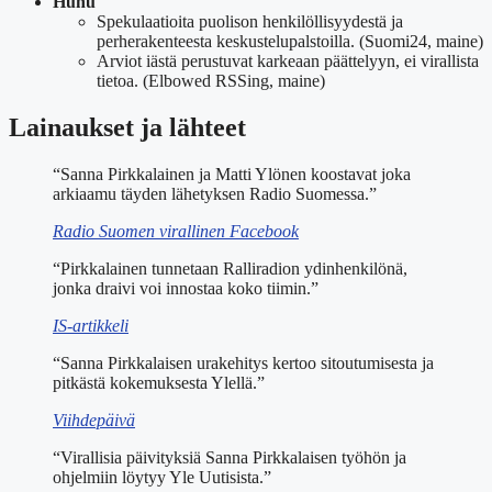
Huhu
Spekulaatioita puolison henkilöllisyydestä ja
perherakenteesta keskustelupalstoilla. (Suomi24, maine)
Arviot iästä perustuvat karkeaan päättelyyn, ei virallista
tietoa. (Elbowed RSSing, maine)
Lainaukset ja lähteet
“Sanna Pirkkalainen ja Matti Ylönen koostavat joka
arkiaamu täyden lähetyksen Radio Suomessa.”
Radio Suomen virallinen Facebook
“Pirkkalainen tunnetaan Ralliradion ydinhenkilönä,
jonka draivi voi innostaa koko tiimin.”
IS-artikkeli
“Sanna Pirkkalaisen urakehitys kertoo sitoutumisesta ja
pitkästä kokemuksesta Ylellä.”
Viihdepäivä
“Virallisia päivityksiä Sanna Pirkkalaisen työhön ja
ohjelmiin löytyy Yle Uutisista.”