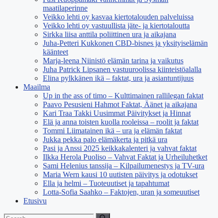
maatilaperinne
Veikko lehti oy kasvaa kiertotalouden palveluissa
Veikko lehti oy vastuullista jäte- ja kiertotaloutta
Sirkka liisa anttila poliittinen ura ja aikajana
Juha-Petteri Kukkonen CBD-bisnes ja yksityiselämän
käänteet
Marja-leena Niinistö elämän tarina ja vaikutus
Juha Patrick Lipsanen vastuuroolissa kiinteistöalalla
Elina pylkkänen ikä – faktat, ura ja asiantuntijuus
Maailma
Up in the ass of timo – Kulttimainen rallilegan faktat
Paavo Pesusieni Hahmot Faktat, Äänet ja aikajana
Kari Traa Takki Uusimmat Päivitykset ja Hinnat
Elä ja anna toisten kuolla rooleissa – roolit ja faktat
Tommi Liimatainen ikä – ura ja elämän faktat
Jukka pekka palo elämäkerta ja pitkä ura
Pasi ja Anssi 2025 keikkakalenteri ja vahvat faktat
Ilkka Herola Puoliso – Vahvat Faktat ja Urheiluhetket
Sami Helenius tanssija – Kilpailumenestys ja TV-ura
Maria Wern kausi 10 uutisten päivitys ja odotukset
Ella ja helmi – Tuoteuutiset ja tapahtumat
Lotta-Sofia Saahko – Faktojen, uran ja someuutiset
Etusivu
Search