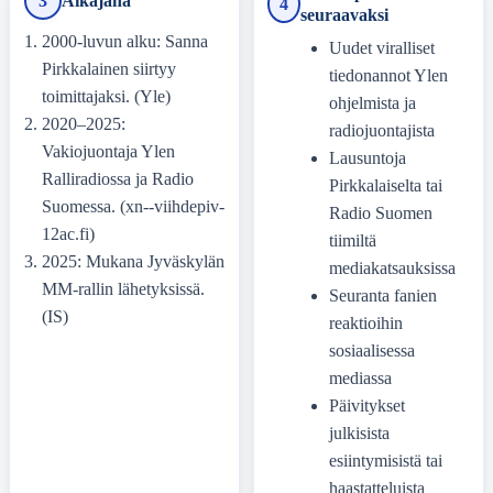
3
Aikajana
4
seuraavaksi
2000-luvun alku: Sanna
Uudet viralliset
Pirkkalainen siirtyy
tiedonannot Ylen
toimittajaksi. (Yle)
ohjelmista ja
2020–2025:
radiojuontajista
Vakiojuontaja Ylen
Lausuntoja
Ralliradiossa ja Radio
Pirkkalaiselta tai
Suomessa. (xn--viihdepiv-
Radio Suomen
12ac.fi)
tiimiltä
2025: Mukana Jyväskylän
mediakatsauksissa
MM-rallin lähetyksissä.
Seuranta fanien
(IS)
reaktioihin
sosiaalisessa
mediassa
Päivitykset
julkisista
esiintymisistä tai
haastatteluista