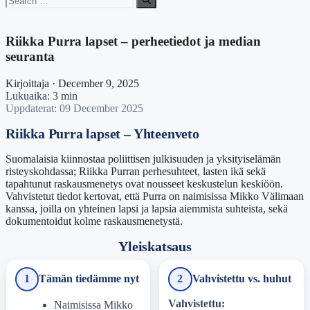
for:
Riikka Purra lapset – perheetiedot ja median
seuranta
Kirjoittaja · December 9, 2025
Lukuaika: 3 min
Uppdaterat: 09 December 2025
Riikka Purra lapset – Yhteenveto
Suomalaisia kiinnostaa poliittisen julkisuuden ja yksityiselämän
risteyskohdassa; Riikka Purran perhesuhteet, lasten ikä sekä
tapahtunut raskausmenetys ovat nousseet keskustelun keskiöön.
Vahvistetut tiedot kertovat, että Purra on naimisissa Mikko Välimaan
kanssa, joilla on yhteinen lapsi ja lapsia aiemmista suhteista, sekä
dokumentoidut kolme raskausmenetystä.
Yleiskatsaus
1
Tämän tiedämme nyt
2
Vahvistettu vs. huhut
Vahvistettu:
Naimisissa Mikko