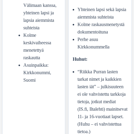
Välimaan kanssa,
Yhteinen lapsi sekä lapsia
yhteinen lapsi ja
aiemmista suhteista
lapsia aiemmista
Kolme raskausmenetystä
suhteista
dokumentoituna
Kolme
Perhe asuu
keskivaiheessa
Kirkkonummella
menetettyä
raskautta
Huhut:
Asuinpaikka:
“Riikka Purran lasten
Kirkkonummi,
tarkat nimet ja kaikkien
Suomi
lasten iät” – julkisuuteen
ei ole vahvistettu tarkkoja
tietoja, jotkut mediat
(IS.fi, Iltalehti) mainitsevat
11- ja 16-vuotiaat lapset.
(Huhu – ei vahvistettua
tietoa.)