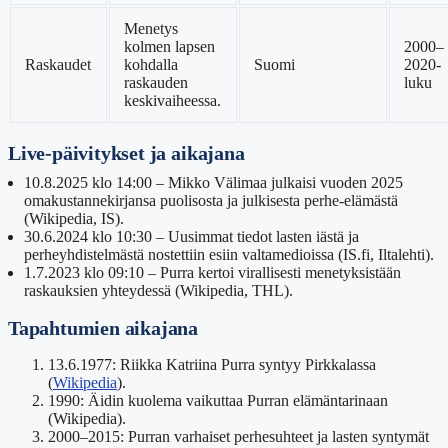
Menetys
kolmen lapsen
2000–
Raskaudet
kohdalla
Suomi
2020-
raskauden
luku
keskivaiheessa.
Live-päivitykset ja aikajana
10.8.2025 klo 14:00
– Mikko Välimaa julkaisi vuoden 2025
omakustannekirjansa puolisosta ja julkisesta perhe-elämästä
(Wikipedia, IS).
30.6.2024 klo 10:30
– Uusimmat tiedot lasten iästä ja
perheyhdistelmästä nostettiin esiin valtamedioissa (IS.fi, Iltalehti).
1.7.2023 klo 09:10
– Purra kertoi virallisesti menetyksistään
raskauksien yhteydessä (Wikipedia, THL).
Tapahtumien aikajana
13.6.1977: Riikka Katriina Purra syntyy Pirkkalassa
(
Wikipedia
).
1990: Äidin kuolema vaikuttaa Purran elämäntarinaan
(Wikipedia).
2000–2015: Purran varhaiset perhesuhteet ja lasten syntymät