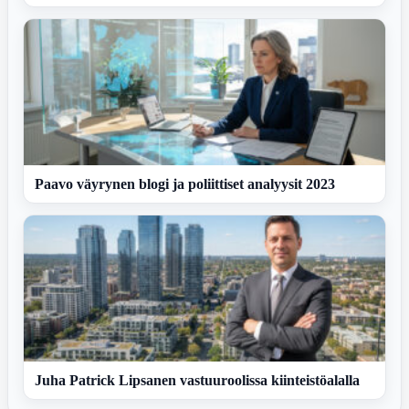
Paavo väyrynen blogi ja poliittiset analyysit 2023
Juha Patrick Lipsanen vastuuroolissa kiinteistöalalla