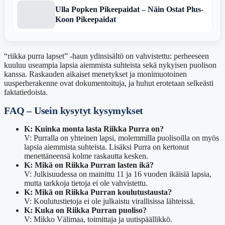
Ulla Popken Pikeepaidat – Näin Ostat Plus-
Koon Pikeepaidat
“riikka purra lapset” -haun ydinsisältö on vahvistettu: perheeseen
kuuluu useampia lapsia aiemmista suhteista sekä nykyisen puolison
kanssa. Raskauden aikaiset menetykset ja monimuotoinen
uusperherakenne ovat dokumentoituja, ja huhut erotetaan selkeästi
faktatiedoista.
FAQ – Usein kysytyt kysymykset
K: Kuinka monta lasta Riikka Purra on?
V: Purralla on yhteinen lapsi, molemmilla puolisoilla on myös
lapsia aiemmista suhteista. Lisäksi Purra on kertonut
menettäneensä kolme raskautta kesken.
K: Mikä on Riikka Purran lasten ikä?
V: Julkisuudessa on mainittu 11 ja 16 vuoden ikäisiä lapsia,
mutta tarkkoja tietoja ei ole vahvistettu.
K: Mikä on Riikka Purran koulutustausta?
V: Koulutustietoja ei ole julkaistu virallisissa lähteissä.
K: Kuka on Riikka Purran puoliso?
V: Mikko Välimaa, toimittaja ja uutispäällikkö.