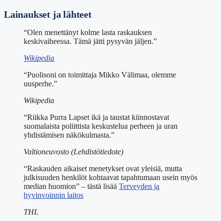
Lainaukset ja lähteet
“Olen menettänyt kolme lasta raskauksen
keskivaiheessa. Tämä jätti pysyvän jäljen.”
Wikipedia
“Puolisoni on toimittaja Mikko Välimaa, olemme
uusperhe.”
Wikipedia
“Riikka Purra Lapset ikä ja taustat kiinnostavat
suomalaista poliittista keskustelua perheen ja uran
yhdistämisen näkökulmasta.”
Valtioneuvosto (Lehdistötiedote)
“Raskauden aikaiset menetykset ovat yleisiä, mutta
julkisuuden henkilöt kohtaavat tapahtumaan usein myös
median huomion” – tästä lisää
Terveyden ja
hyvinvoinnin laitos
THL