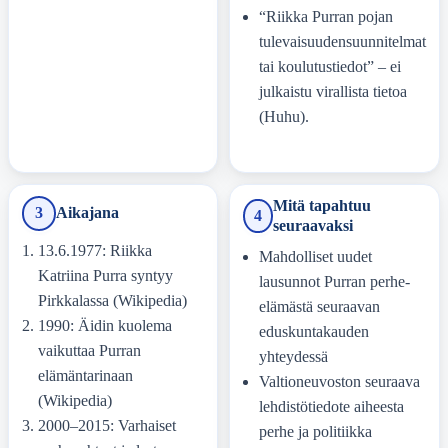
“Riikka Purran pojan
tulevaisuudensuunnitelmat
tai koulutustiedot” – ei
julkaistu virallista tietoa
(Huhu).
Mitä tapahtuu
3
Aikajana
4
seuraavaksi
13.6.1977: Riikka
Mahdolliset uudet
Katriina Purra syntyy
lausunnot Purran perhe-
Pirkkalassa (Wikipedia)
elämästä seuraavan
1990: Äidin kuolema
eduskuntakauden
vaikuttaa Purran
yhteydessä
elämäntarinaan
Valtioneuvoston seuraava
(Wikipedia)
lehdistötiedote aiheesta
2000–2015: Varhaiset
perhe ja politiikka