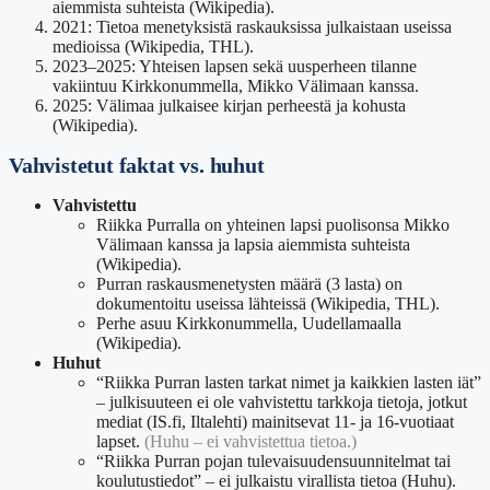
aiemmista suhteista (Wikipedia).
2021: Tietoa menetyksistä raskauksissa julkaistaan useissa
medioissa (Wikipedia, THL).
2023–2025: Yhteisen lapsen sekä uusperheen tilanne
vakiintuu Kirkkonummella, Mikko Välimaan kanssa.
2025: Välimaa julkaisee kirjan perheestä ja kohusta
(Wikipedia).
Vahvistetut faktat vs. huhut
Vahvistettu
Riikka Purralla on yhteinen lapsi puolisonsa Mikko
Välimaan kanssa ja lapsia aiemmista suhteista
(Wikipedia).
Purran raskausmenetysten määrä (3 lasta) on
dokumentoitu useissa lähteissä (Wikipedia, THL).
Perhe asuu Kirkkonummella, Uudellamaalla
(Wikipedia).
Huhut
“Riikka Purran lasten tarkat nimet ja kaikkien lasten iät”
– julkisuuteen ei ole vahvistettu tarkkoja tietoja, jotkut
mediat (IS.fi, Iltalehti) mainitsevat 11- ja 16-vuotiaat
lapset.
(Huhu – ei vahvistettua tietoa.)
“Riikka Purran pojan tulevaisuudensuunnitelmat tai
koulutustiedot” – ei julkaistu virallista tietoa (Huhu).