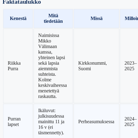
Faktataulukko
Mitä
Kenestä
Missä
Milloi
tiedetään
Naimisissa
Mikko
Välimaan
kanssa,
yhteinen lapsi
Riikka
sekä lapsia
Kirkkonummi,
2023–
Purra
aiemmista
Suomi
2025
suhteista.
Kolme
keskivaiheessa
menetettyä
raskautta.
Ikäluvut:
julkisuudessa
Purran
2024–
mainittu 11 ja
Perheasumuksessa
lapset
2025
16 v (ei
täsmennetty).