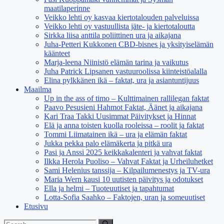
maatilaperinne
Veikko lehti oy kasvaa kiertotalouden palveluissa
Veikko lehti oy vastuullista jäte- ja kiertotaloutta
Sirkka liisa anttila poliittinen ura ja aikajana
Juha-Petteri Kukkonen CBD-bisnes ja yksityiselämän
käänteet
Marja-leena Niinistö elämän tarina ja vaikutus
Juha Patrick Lipsanen vastuuroolissa kiinteistöalalla
Elina pylkkänen ikä – faktat, ura ja asiantuntijuus
Maailma
Up in the ass of timo – Kulttimainen rallilegan faktat
Paavo Pesusieni Hahmot Faktat, Äänet ja aikajana
Kari Traa Takki Uusimmat Päivitykset ja Hinnat
Elä ja anna toisten kuolla rooleissa – roolit ja faktat
Tommi Liimatainen ikä – ura ja elämän faktat
Jukka pekka palo elämäkerta ja pitkä ura
Pasi ja Anssi 2025 keikkakalenteri ja vahvat faktat
Ilkka Herola Puoliso – Vahvat Faktat ja Urheiluhetket
Sami Helenius tanssija – Kilpailumenestys ja TV-ura
Maria Wern kausi 10 uutisten päivitys ja odotukset
Ella ja helmi – Tuoteuutiset ja tapahtumat
Lotta-Sofia Saahko – Faktojen, uran ja someuutiset
Etusivu
Search