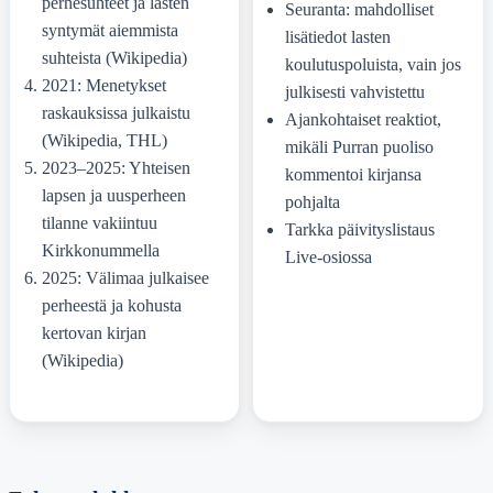
perhesuhteet ja lasten
Seuranta: mahdolliset
syntymät aiemmista
lisätiedot lasten
suhteista (Wikipedia)
koulutuspoluista, vain jos
2021: Menetykset
julkisesti vahvistettu
raskauksissa julkaistu
Ajankohtaiset reaktiot,
(Wikipedia, THL)
mikäli Purran puoliso
2023–2025: Yhteisen
kommentoi kirjansa
lapsen ja uusperheen
pohjalta
tilanne vakiintuu
Tarkka päivityslistaus
Kirkkonummella
Live-osiossa
2025: Välimaa julkaisee
perheestä ja kohusta
kertovan kirjan
(Wikipedia)