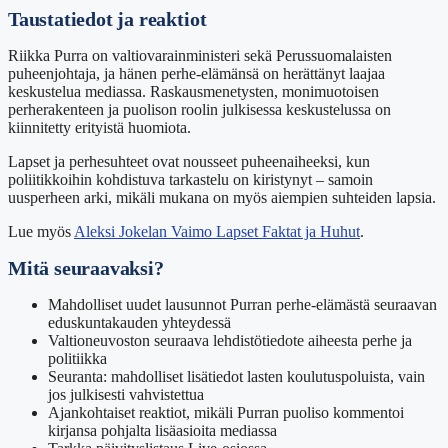
Taustatiedot ja reaktiot
Riikka Purra on valtiovarainministeri sekä Perussuomalaisten
puheenjohtaja, ja hänen perhe-elämänsä on herättänyt laajaa
keskustelua mediassa. Raskausmenetysten, monimuotoisen
perherakenteen ja puolison roolin julkisessa keskustelussa on
kiinnitetty erityistä huomiota.
Lapset ja perhesuhteet ovat nousseet puheenaiheeksi, kun
poliitikkoihin kohdistuva tarkastelu on kiristynyt – samoin
uusperheen arki, mikäli mukana on myös aiempien suhteiden lapsia.
Lue myös
Aleksi Jokelan Vaimo Lapset Faktat ja Huhut
.
Mitä seuraavaksi?
Mahdolliset uudet lausunnot Purran perhe-elämästä seuraavan
eduskuntakauden yhteydessä
Valtioneuvoston seuraava lehdistötiedote aiheesta perhe ja
politiikka
Seuranta: mahdolliset lisätiedot lasten koulutuspoluista, vain
jos julkisesti vahvistettua
Ajankohtaiset reaktiot, mikäli Purran puoliso kommentoi
kirjansa pohjalta lisäasioita mediassa