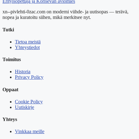
Erityisopettaja ja Korisevan aviomies
xn--pivlehti-0zac.com on moderni viihde- ja uutisopas — terävä,
nopea ja kuratoitu siihen, mikä merkitsee nyt.
Tutki
Tietoa meistä
Yhteystiedot
Toimitus
Historia
Privacy Policy
Oppaat
Cookie Policy
Uutiskirje
Yhteys
Vinkkaa meille