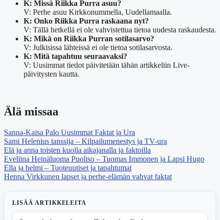
K: Missä Riikka Purra asuu?
V: Perhe asuu Kirkkonummella, Uudellamaalla.
K: Onko Riikka Purra raskaana nyt?
V: Tällä hetkellä ei ole vahvistettua tietoa uudesta raskaudesta.
K: Mikä on Riikka Purran sotilasarvo?
V: Julkisissa lähteissä ei ole tietoa sotilasarvosta.
K: Mitä tapahtuu seuraavaksi?
V: Uusimmat tiedot päivitetään tähän artikkeliin Live-
päivitysten kautta.
Älä missaa
Sanna-Kaisa Palo Uusimmat Faktat ja Ura
Sami Helenius tanssija – Kilpailumenestys ja TV-ura
Elä ja anna toisten kuolla aikajanalla ja faktoilla
Eveliina Heinäluoma Puoliso – Tuomas Immonen ja Lapsi Hugo
Ella ja helmi – Tuoteuutiset ja tapahtumat
Henna Virkkunen lapset ja perhe-elämän vahvat faktat
LISÄÄ ARTIKKELEITA