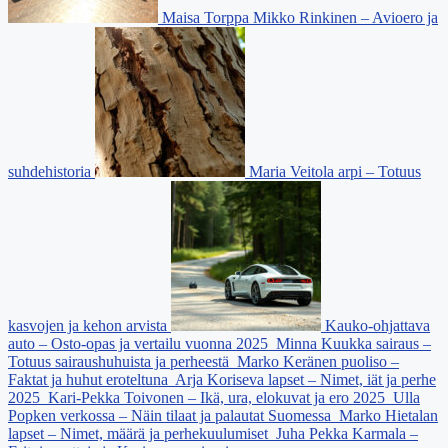
Maisa Torppa Mikko Rinkinen – Avioero ja
suhdehistoria
Maria Veitola arpi – Totuus
kasvojen ja kehon arvista
Kauko-ohjattava
auto – Osto-opas ja vertailu vuonna 2025
Minna Kuukka sairaus –
Totuus sairaushuhuista ja perheestä
Marko Keränen puoliso –
Faktat ja huhut eroteltuna
Arja Koriseva lapset – Nimet, iät ja perhe
2025
Kari-Pekka Toivonen – Ikä, ura, elokuvat ja ero 2025
Ulla
Popken verkossa – Näin tilaat ja palautat Suomessa
Marko Hietalan
lapset – Nimet, määrä ja perhekuulumiset
Juha Pekka Karmala –