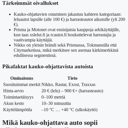
Tärkeimmät oivallukset
Kauko-ohjattavien ostaminen jakautuu kahteen kategoriaan:
leluautot lapsille (alle 100 €) ja harrasteautot aikuisille (yli 200
€).
Prisma ja Motonet ovat ensisijaisia kauppoja arkikäyttäjille,
kun taas xslelut.fi ja rcautot.fi houkuttelevat harrastajia ja
vaativampia käyttäjiä.
Nikko on yleisin brändi sekä Prismassa, Tokmannilla että
Citymarketissa, mikä merkitsee sen asemaa kärkimerkkinä
edullisessa segmentissä.
Pikafaktat kauko-ohjattavista autoista
Ominaisuus
Tieto
Suosituimmat merkit
Nikko, Rastar, Exost, Traxxas
Hinta-arvio
20 € (lelu) – 900 €+ (harrasteauto)
Toimintaetäisyys
0–100 metriä
Akun kesto
10–30 minuuttia
Käyttölämpötila
–10 °C … +40 °C (ulkokäyttö)
Mikä kauko-ohjattava auto sopii