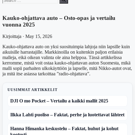
for:
Kauko-ohjattava auto – Osto-opas ja vertailu
vuonna 2025
Kirjoittaja · May 15, 2026
Kauko-ohjattava auto on yksi suosituimpia lahjoja niin lapsille kuin
aikuisille harrastajille. Markkinoilla on kuitenkin paljon erilaisia
malleja, eikä oikean valinta ole aina helppoa. Tässä artikkelissa
kerromme, mistä voit ostaa kauko-ohjattavan auton Suomesta, mikä
malli sopii parhaiten ulkokäyttöön ja lapselle, mitä Nikko-autot ovat,
ja mitä itse asiassa tarkoittaa ”radio-ohjattava”.
UUSIMMAT ARTIKKELIT
DJI O mo Pocket – Vertailu a kaikki mallit 2025
Ilkka Lahti puoliso – Faktat, perhe ja luotettavat lähteet
Hanna Himanka keskustelu – Faktat, huhut ja kohut
kootusti