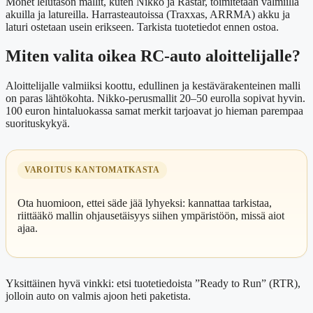
Monet lelutason mallit, kuten Nikko ja Rastar, toimitetaan valmiilla
akuilla ja latureilla. Harrasteautoissa (Traxxas, ARRMA) akku ja
laturi ostetaan usein erikseen. Tarkista tuotetiedot ennen ostoa.
Miten valita oikea RC-auto aloittelijalle?
Aloittelijalle valmiiksi koottu, edullinen ja kestävärakenteinen malli
on paras lähtökohta. Nikko-perusmallit 20–50 eurolla sopivat hyvin.
100 euron hintaluokassa samat merkit tarjoavat jo hieman parempaa
suorituskykyä.
VAROITUS KANTOMATKASTA
Ota huomioon, ettei säde jää lyhyeksi: kannattaa tarkistaa,
riittääkö mallin ohjausetäisyys siihen ympäristöön, missä aiot
ajaa.
Yksittäinen hyvä vinkki: etsi tuotetiedoista ”Ready to Run” (RTR),
jolloin auto on valmis ajoon heti paketista.