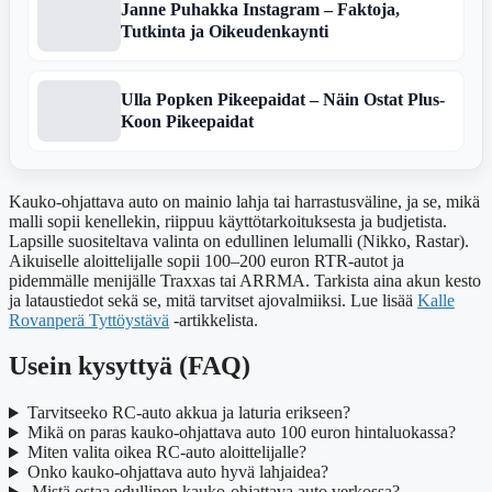
Janne Puhakka Instagram – Faktoja,
Tutkinta ja Oikeudenkaynti
Ulla Popken Pikeepaidat – Näin Ostat Plus-
Koon Pikeepaidat
Kauko-ohjattava auto on mainio lahja tai harrastusväline, ja se, mikä
malli sopii kenellekin, riippuu käyttötarkoituksesta ja budjetista.
Lapsille suositeltava valinta on edullinen lelumalli (Nikko, Rastar).
Aikuiselle aloittelijalle sopii 100–200 euron RTR-autot ja
pidemmälle menijälle Traxxas tai ARRMA. Tarkista aina akun kesto
ja lataustiedot sekä se, mitä tarvitset ajovalmiiksi. Lue lisää
Kalle
Rovanperä Tyttöystävä
-artikkelista.
Usein kysyttyä (FAQ)
Tarvitseeko RC-auto akkua ja laturia erikseen?
Mikä on paras kauko-ohjattava auto 100 euron hintaluokassa?
Miten valita oikea RC-auto aloittelijalle?
Onko kauko-ohjattava auto hyvä lahjaidea?
Mistä ostaa edullinen kauko-ohjattava auto verkossa?