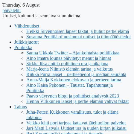
Thursday, 6 August
päivälehti
Uutiset, kulttuuri ja seuraava suunnitelma.
Viihdeuutiset
Heikki Silvennoisen lapset faktat ja huhut perhe-elämä
Susanna Penttilä of uusimmat uutiset ja tilinpäätöstiedot
Julkkisjuorut
Politiikka
Sanna Ukkola Twitter – Ajankohtaista politiikkaa
Aino imatra lounas päivitetyt menut ja hinnat
Sirkka liisa anttila poliittinen ura ja aikajana
Marja-leena Niinistö elämän tarina ja vaikutus
Riikka Purra lapset – perheetiedot ja median seuranta
Anna-Maija Kokkonen elokuvan ja perheen tarina
Aino Kaisa Pekonen – Taustat, Tapahtumat ja
Politiikka
Paavo väyrynen blogi ja poliittiset analyysit 2023
Henna Virkkunen lapset ja perhe-elämän vahvat faktat
Talous
Juha-Petteri Kukkonen varallisuus, tulot ja elämä
faktoina
Veikko lehti pori tarjoaa kattavat jätehuollon palvelut
Jari-Matti Latvala Uutiset ura ja uuden kirjan julkaisu
Pasi Kuoppamäki vanhemmat ja Sysmän