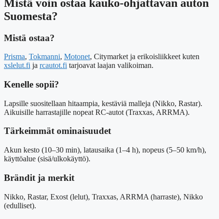
Mistä voin ostaa kauko-ohjattavan auton
Suomesta?
Mistä ostaa?
Prisma
,
Tokmanni
,
Motonet
, Citymarket ja erikoisliikkeet kuten
xslelut.fi
ja
rcautot.fi
tarjoavat laajan valikoiman.
Kenelle sopii?
Lapsille suositellaan hitaampia, kestäviä malleja (Nikko, Rastar).
Aikuisille harrastajille nopeat RC-autot (Traxxas, ARRMA).
Tärkeimmät ominaisuudet
Akun kesto (10–30 min), latausaika (1–4 h), nopeus (5–50 km/h),
käyttöalue (sisä/ulkokäyttö).
Brändit ja merkit
Nikko, Rastar, Exost (lelut), Traxxas, ARRMA (harraste), Nikko
(edulliset).