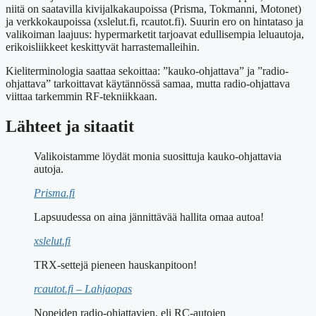
niitä on saatavilla kivijalkakaupoissa (Prisma, Tokmanni, Motonet)
ja verkkokaupoissa (xslelut.fi, rcautot.fi). Suurin ero on hintataso ja
valikoiman laajuus: hypermarketit tarjoavat edullisempia leluautoja,
erikoisliikkeet keskittyvät harrastemalleihin.
Kieliterminologia saattaa sekoittaa: ”kauko-ohjattava” ja ”radio-
ohjattava” tarkoittavat käytännössä samaa, mutta radio-ohjattava
viittaa tarkemmin RF-tekniikkaan.
Lähteet ja sitaatit
Valikoistamme löydät monia suosittuja kauko-ohjattavia
autoja.
Prisma.fi
Lapsuudessa on aina jännittävää hallita omaa autoa!
xslelut.fi
TRX-settejä pieneen hauskanpitoon!
rcautot.fi – Lahjaopas
Nopeiden radio-ohjattavien, eli RC-autojen