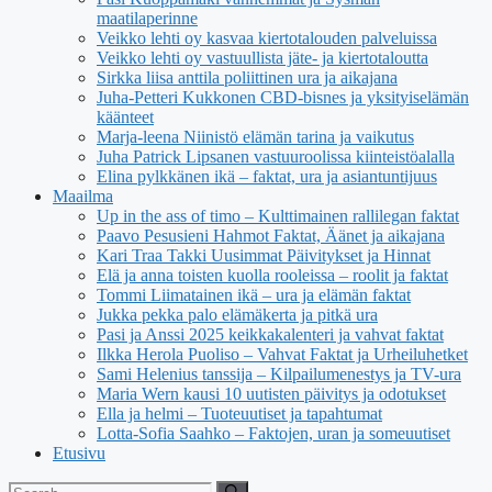
maatilaperinne
Veikko lehti oy kasvaa kiertotalouden palveluissa
Veikko lehti oy vastuullista jäte- ja kiertotaloutta
Sirkka liisa anttila poliittinen ura ja aikajana
Juha-Petteri Kukkonen CBD-bisnes ja yksityiselämän
käänteet
Marja-leena Niinistö elämän tarina ja vaikutus
Juha Patrick Lipsanen vastuuroolissa kiinteistöalalla
Elina pylkkänen ikä – faktat, ura ja asiantuntijuus
Maailma
Up in the ass of timo – Kulttimainen rallilegan faktat
Paavo Pesusieni Hahmot Faktat, Äänet ja aikajana
Kari Traa Takki Uusimmat Päivitykset ja Hinnat
Elä ja anna toisten kuolla rooleissa – roolit ja faktat
Tommi Liimatainen ikä – ura ja elämän faktat
Jukka pekka palo elämäkerta ja pitkä ura
Pasi ja Anssi 2025 keikkakalenteri ja vahvat faktat
Ilkka Herola Puoliso – Vahvat Faktat ja Urheiluhetket
Sami Helenius tanssija – Kilpailumenestys ja TV-ura
Maria Wern kausi 10 uutisten päivitys ja odotukset
Ella ja helmi – Tuoteuutiset ja tapahtumat
Lotta-Sofia Saahko – Faktojen, uran ja someuutiset
Etusivu
Search