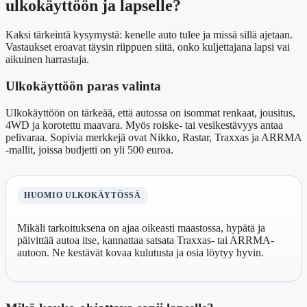
ulkokäyttöön ja lapselle?
Kaksi tärkeintä kysymystä: kenelle auto tulee ja missä sillä ajetaan.
Vastaukset eroavat täysin riippuen siitä, onko kuljettajana lapsi vai
aikuinen harrastaja.
Ulkokäyttöön paras valinta
Ulkokäyttöön on tärkeää, että autossa on isommat renkaat, jousitus,
4WD ja korotettu maavara. Myös roiske- tai vesikestävyys antaa
pelivaraa. Sopivia merkkejä ovat Nikko, Rastar, Traxxas ja ARRMA
-mallit, joissa budjetti on yli 500 euroa.
HUOMIO ULKOKÄYTÖSSÄ
Mikäli tarkoituksena on ajaa oikeasti maastossa, hypätä ja
päivittää autoa itse, kannattaa satsata Traxxas- tai ARRMA-
autoon. Ne kestävät kovaa kulutusta ja osia löytyy hyvin.