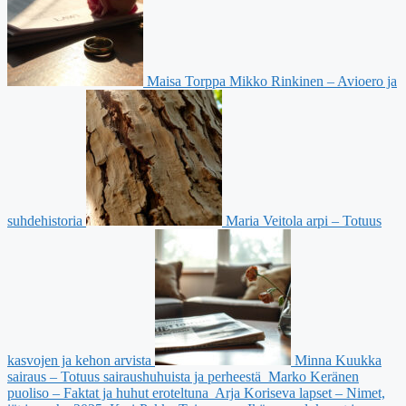
Maisa Torppa Mikko Rinkinen – Avioero ja
suhdehistoria
Maria Veitola arpi – Totuus
kasvojen ja kehon arvista
Minna Kuukka
sairaus – Totuus sairaushuhuista ja perheestä
Marko Keränen
puoliso – Faktat ja huhut eroteltuna
Arja Koriseva lapset – Nimet,