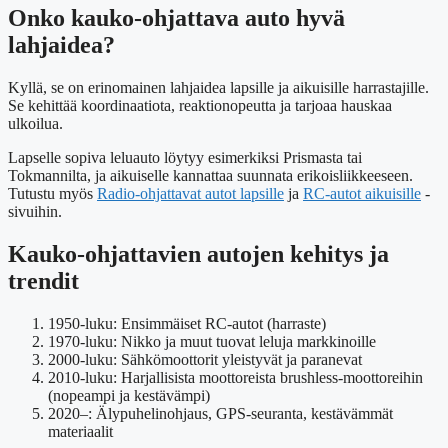
Onko kauko-ohjattava auto hyvä
lahjaidea?
Kyllä, se on erinomainen lahjaidea lapsille ja aikuisille harrastajille.
Se kehittää koordinaatiota, reaktionopeutta ja tarjoaa hauskaa
ulkoilua.
Lapselle sopiva leluauto löytyy esimerkiksi Prismasta tai
Tokmannilta, ja aikuiselle kannattaa suunnata erikoisliikkeeseen.
Tutustu myös
Radio-ohjattavat autot lapsille
ja
RC-autot aikuisille
-
sivuihin.
Kauko-ohjattavien autojen kehitys ja
trendit
1950-luku
: Ensimmäiset RC-autot (harraste)
1970-luku
: Nikko ja muut tuovat leluja markkinoille
2000-luku
: Sähkömoottorit yleistyvät ja paranevat
2010-luku
: Harjallisista moottoreista brushless-moottoreihin
(nopeampi ja kestävämpi)
2020–
: Älypuhelinohjaus, GPS-seuranta, kestävämmät
materiaalit