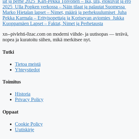
iät ja perhe 2025
Kari-Pekka Toivonen – Ikä, ura, elokuvat ja ero
2025
Ulla Popken verkossa – Näin tilaat ja palautat Suomessa
Marko Hietalan lapset – Nimet, määrä ja perhekuulumiset
Juha
Pekka Karmala – Erityisopettaja ja Korisevan aviomies
Jukka
Kuoppamäen Lapset – Faktat, Nimet ja Perhetausta
xn--pivlehti-0zac.com on moderni viihde- ja uutisopas — terävä,
nopea ja kuratoitu siihen, mikä merkitsee nyt.
Tutki
Tietoa meistä
Yhteystiedot
Toimitus
Historia
Privacy Policy
Oppaat
Cookie Policy
Uutiskirje