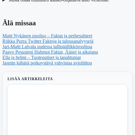
Älä missaa
Matti Nykänen puoliso – Faktat ja perhesuhteet
Riikka Purra Twitter Faktoja ja talousanalyysejä
Jari-Matti Latvala uudessa tallipäällikköroolissa
Paavo Pesusieni Hahmot Faktat, Äänet ja aikajana
Ella ja helmi – Tuoteuutiset ja tapahtumat
Jasmin kähärä poikaystävä vahvistaa avioliittoa
LISÄÄ ARTIKKELEITA