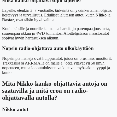
Mikä kauko-ohjattava sopii lapselle?
Lapsille, etenkin 3–7-vuotiaille, tärkeintä on yksinkertainen ohjaus,
kestävyys ja turvallisuus. Edulliset lelutason autot, kuten
Nikko
ja
Rastar
, ovat tähän hyvä valinta.
Kouluikäisille ja nuorille kannattaa harkita jo parempaa jousitusta,
suurempaa akkua ja 4WD-toimintoa. Aloittelijatason maastoautot
sopivat hyvin harrastuksen alkuun.
Nopein radio-ohjattava auto ulkokäyttöön
Nopeimpia malleja ovat huippuautot, joissa on brushless-moottorit.
Traxxasilla ja ARRMAlla on malleja, jotka yltävät yli 50 km/h
nopeuteen, mutta lopputulokseen vaikuttavat myös akun tyyppi ja
kunto.
Mitä Nikko-kauko-ohjattavia autoja on
saatavilla ja mitä eroa on radio-
ohjattavalla autolla?
Nikko-autot