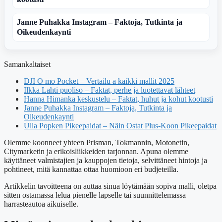
Janne Puhakka Instagram – Faktoja, Tutkinta ja
Oikeudenkaynti
Samankaltaiset
DJI O mo Pocket – Vertailu a kaikki mallit 2025
Ilkka Lahti puoliso – Faktat, perhe ja luotettavat lähteet
Hanna Himanka keskustelu – Faktat, huhut ja kohut kootusti
Janne Puhakka Instagram – Faktoja, Tutkinta ja
Oikeudenkaynti
Ulla Popken Pikeepaidat – Näin Ostat Plus-Koon Pikeepaidat
Olemme koonneet yhteen Prisman, Tokmannin, Motonetin,
Citymarketin ja erikoisliikkeiden tarjonnan. Apuna olemme
käyttäneet valmistajien ja kauppojen tietoja, selvittäneet hintoja ja
pohtineet, mitä kannattaa ottaa huomioon eri budjeteilla.
Artikkelin tavoitteena on auttaa sinua löytämään sopiva malli, oletpa
sitten ostamassa lelua pienelle lapselle tai suunnittelemassa
harrasteautoa aikuiselle.