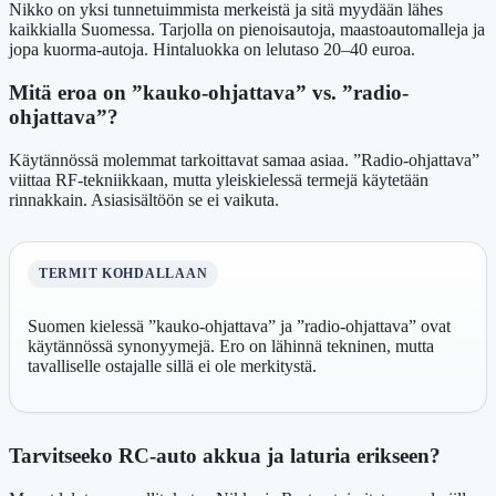
Nikko on yksi tunnetuimmista merkeistä ja sitä myydään lähes
kaikkialla Suomessa. Tarjolla on pienoisautoja, maastoautomalleja ja
jopa kuorma-autoja. Hintaluokka on lelutaso 20–40 euroa.
Mitä eroa on ”kauko-ohjattava” vs. ”radio-
ohjattava”?
Käytännössä molemmat tarkoittavat samaa asiaa. ”Radio-ohjattava”
viittaa RF-tekniikkaan, mutta yleiskielessä termejä käytetään
rinnakkain. Asiasisältöön se ei vaikuta.
TERMIT KOHDALLAAN
Suomen kielessä ”kauko-ohjattava” ja ”radio-ohjattava” ovat
käytännössä synonyymejä. Ero on lähinnä tekninen, mutta
tavalliselle ostajalle sillä ei ole merkitystä.
Tarvitseeko RC-auto akkua ja laturia erikseen?