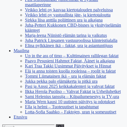
maatilaperinne
Veikko lehti oy kasvaa kiertotalouden palveluissa
Veikko lehti oy vastuullista jäte- ja kiertotaloutta
Sirkka liisa anttila poliittinen ura ja aikajana
Juha-Petteri Kukkonen CBD-bisnes ja yksityiselämän
käänteet
Marja-leena Niinistö elämän tarina ja vaikutus
Juha Patrick Lipsanen vastuuroolissa kiinteistöalalla
Elina pylkkänen ikä – faktat, ura ja asiantuntijuus
Maailma
Up in the ass of timo – Kulttimainen rallilegan faktat
Paavo Pesusieni Hahmot Faktat, Äänet ja aikajana
Kari Traa Takki Uusimmat Päivitykset ja Hinnat
Elä ja anna toisten kuolla rooleissa – roolit ja faktat
Tommi Liimatainen ikä – ura ja elämän faktat
Jukka pekka palo elämäkerta ja pitkä ura
Pasi ja Anssi 2025 keikkakalenteri ja vahvat faktat
Ilkka Herola Puoliso – Vahvat Faktat ja Urheiluhetket
Sami Helenius tanssija – Kilpailumenestys ja TV-ura
Maria Wern kausi 10 uutisten päivitys ja odotukset
Ella ja helmi – Tuoteuutiset ja tapahtumat
Lotta-Sofia Saahko – Faktojen, uran ja someuutiset
Etusivu
Search