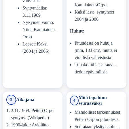
vahvistusta
Kanniainen-Orpo
Syntymäaika:
Kaksi lasta, syntyneet
3.11.1969
2004 ja 2006
Nykyinen vaimo:
Niina Kanniainen-
Huhut:
Orpo
Pituudesta on huhuja
Lapset: Kaksi
(mm. 183 cm), mutta ei
(2004 ja 2006)
virallista vahvistusta
Tupakointi ja sairaus –
tiedot epävirallisia
Mitä tapahtuu
3
Aikajana
4
seuraavaksi
3.11.1969: Petteri Orpo
Mahdolliset tarkennukset
syntynyt (Wikipedia)
Petteri Orpon pituudesta
1990-luku: Avioliitto
Seurataan yksityiskohtia,