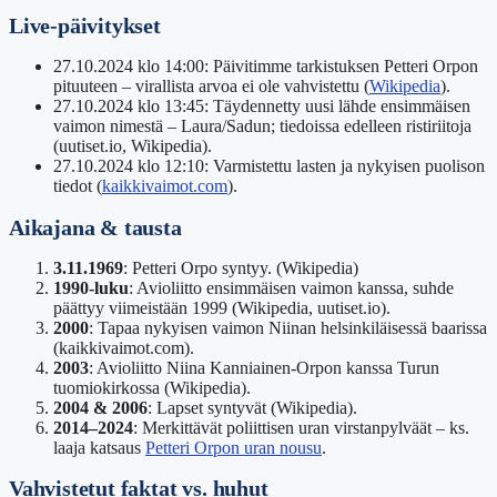
Live-päivitykset
27.10.2024 klo 14:00
: Päivitimme tarkistuksen Petteri Orpon
pituuteen – virallista arvoa ei ole vahvistettu (
Wikipedia
).
27.10.2024 klo 13:45
: Täydennetty uusi lähde ensimmäisen
vaimon nimestä – Laura/Sadun; tiedoissa edelleen ristiriitoja
(uutiset.io, Wikipedia).
27.10.2024 klo 12:10
: Varmistettu lasten ja nykyisen puolison
tiedot (
kaikkivaimot.com
).
Aikajana & tausta
3.11.1969
: Petteri Orpo syntyy. (Wikipedia)
1990-luku
: Avioliitto ensimmäisen vaimon kanssa, suhde
päättyy viimeistään 1999 (Wikipedia, uutiset.io).
2000
: Tapaa nykyisen vaimon Niinan helsinkiläisessä baarissa
(kaikkivaimot.com).
2003
: Avioliitto Niina Kanniainen-Orpon kanssa Turun
tuomiokirkossa (Wikipedia).
2004 & 2006
: Lapset syntyvät (Wikipedia).
2014–2024
: Merkittävät poliittisen uran virstanpylväät – ks.
laaja katsaus
Petteri Orpon uran nousu
.
Vahvistetut faktat vs. huhut