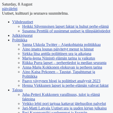
Saturday, 8 August
päivälehti
Uutiset, kulttuuri ja seuraava suunnitelma.
Viihdeuutiset
Heikki Silvennoisen lapset faktat ja huhut perhe-elämä
Susanna Penttilä of uusimmat uutiset ja tilinpäätöstiedot
Julkkisjuorut
Politiikka
Sanna Ukkola Twitter – Ajankohtaista politiikkaa
Aino imatra lounas päivitetyt menut ja hinnat
Sirkka liisa anttila poliittinen ura ja aikajana
Marja-leena Niinistö elämän tarina ja vaikutus
Riikka Purra lapset – perheetiedot ja median seuranta
Anna-Maija Kokkonen elokuvan ja perheen tarina
Aino Kaisa Pekonen – Taustat, Tapahtumat ja
Politiikka
Paavo väyrynen blogi ja poliittiset analyysit 2023
Henna Virkkunen lapset ja perhe-elämän vahvat faktat
Talous
Juha-Petteri Kukkonen varallisuus, tulot ja elämä
faktoina
Veikko lehti pori tarjoaa kattavat jätehuollon palvelut
Jari-Matti Latvala Uutiset ura ja uuden kirjan julkaisu
Pasi Kuoppamäki vanhemmat ja Sysmän