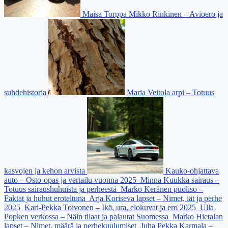
Maisa Torppa Mikko Rinkinen – Avioero ja
suhdehistoria
Maria Veitola arpi – Totuus
kasvojen ja kehon arvista
Kauko-ohjattava
auto – Osto-opas ja vertailu vuonna 2025
Minna Kuukka sairaus –
Totuus sairaushuhuista ja perheestä
Marko Keränen puoliso –
Faktat ja huhut eroteltuna
Arja Koriseva lapset – Nimet, iät ja perhe
2025
Kari-Pekka Toivonen – Ikä, ura, elokuvat ja ero 2025
Ulla
Popken verkossa – Näin tilaat ja palautat Suomessa
Marko Hietalan
lapset – Nimet, määrä ja perhekuulumiset
Juha Pekka Karmala –