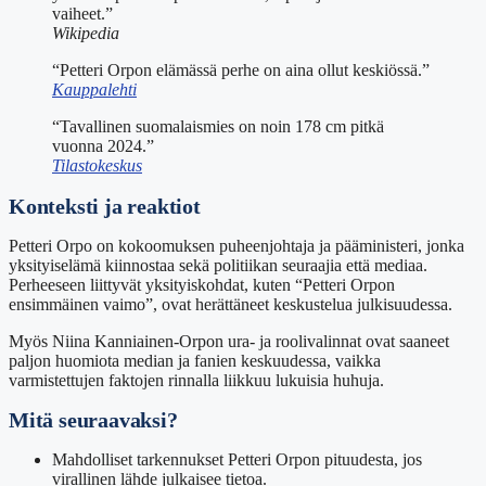
vaiheet.”
Wikipedia
“Petteri Orpon elämässä perhe on aina ollut keskiössä.”
Kauppalehti
“Tavallinen suomalaismies on noin 178 cm pitkä
vuonna 2024.”
Tilastokeskus
Konteksti ja reaktiot
Petteri Orpo on kokoomuksen puheenjohtaja ja pääministeri, jonka
yksityiselämä kiinnostaa sekä politiikan seuraajia että mediaa.
Perheeseen liittyvät yksityiskohdat, kuten “Petteri Orpon
ensimmäinen vaimo”, ovat herättäneet keskustelua julkisuudessa.
Myös Niina Kanniainen-Orpon ura- ja roolivalinnat ovat saaneet
paljon huomiota median ja fanien keskuudessa, vaikka
varmistettujen faktojen rinnalla liikkuu lukuisia huhuja.
Mitä seuraavaksi?
Mahdolliset tarkennukset Petteri Orpon pituudesta, jos
virallinen lähde julkaisee tietoa.