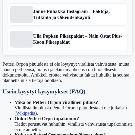
Janne Puhakka Instagram – Faktoja,
Tutkinta ja Oikeudenkaynti
Ulla Popken Pikeepaidat – Näin Ostat Plus-
Koon Pikeepaidat
Petteri Orpon pituudesta ei ole löytynyt virallista vahvistusta, mutta
hänen perheensä, uransa ja elämänvaiheensa on huolellisesti
dokumentoitu. Artikkeli erottaa vahvistetut faktat huhuilta ja seuraa
tilannetta uusia tietoja odottaen.
Usein kysytyt kysymykset (FAQ)
Mikä on Petteri Orpon virallinen pituus?
Virallista ilmoitusta Petteri Orpon pituudesta ei ole julkaistu
(
Wikipedia
).
Onko Petteri Orpo tupakoinut?
Tiedot perustuvat huhuihin; virallista vahvistusta tupakoinnista
ei ole annettu.
Kuka on Petteri Orpon ensimmäinen vaimo?