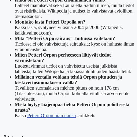
Lähteet mainitsevat sekä Laura että Sadun nimen, mutta tiedot
ovat ristiriitaisia. Wikipedia ja uutiset.io vahvistavat avioliiton
olemassaolon.
Montako lasta Petteri Orpolla on?
Kaksi lasta, syntyneet vuosina 2004 ja 2006 (Wikipedia,
kaikkivaimot.com).
Mitä “Petteri Orpo sairaus” -huhussa väitetään?
Tiedossa ei ole vahvistettuja sairauksia; kyse on huhusta ilman
viranomaistietoa.
Miten Petteri Orpon perheeseen liittyvät tiedot
varmistetaan?
Luotettavimmat tiedot on vahvistettu useista julkisista
lähteistä, kuten Wikipedia ja lakiasiantuntijoiden haastattelut.
Millainen vertailu voidaan tehdä Orpon pituuden ja
keskivertosuomalaisen välillä?
Tavallisen suomalaisen miehen pituus on noin 178 cm
(Tilastokeskus), mutta Orpon kohdalla virallista arvoa ei ole
vahvistettu.
Mistä löytyy laajempaa tietoa Petteri Orpon poliittisesta
urasta?
Katso
Petteri Orpon uran nousu
-artikkeli.