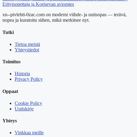
Erityisopettaja ja Korisevan aviomies
xn--pivlehti-0zac.com on moderni viihde- ja uutisopas — terävä,
nopea ja kuratoitu siihen, mikä merkitsee nyt.
Tutki
Tietoa meistä
Yhteystiedot
Toimitus
Historia
Privacy Policy
Oppaat
Cookie Policy
Uutiskirje
Yhteys
Vinkkaa meille