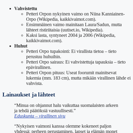
Vahvistettu
Petteri Orpon nykyinen vaimo on Niina Kanniainen-
Orpo (Wikipedia, kaikkivaimot.com).
Ensimmäinen vaimo mainitaan Laura/Sadun, mutta
lähteet ristiriitaisia (uutiset.io, Wikipedia).
Kaksi lasta, syntyneet 2004 ja 2006 (Wikipedia,
kaikkivaimot.com).
Huhut
Petteri Orpo tupakointi: Ei virallista tietoa – tieto
perustuu huhuihin.
Petteri Orpo sairaus: Ei vahvistettuja tapauksia – tieto
epävirallinen.
Petteri Orpon pituus: Useat foorumit mainitsevat
lukemia (mm. 183 cm), mutta mikään virallinen lähde ei
vahvista.
Lainaukset ja lähteet
“Minua on ohjannut halu vaikuttaa suomalaisten arkeen
ja tehdä päätöksiä vastuullisesti.”
Eduskunta – virallinen sivu
“Nykyisen vaimoni kanssa olemme kokeneet paljon
yhdessä: perheen perustaminen, lapset ja elämän monet