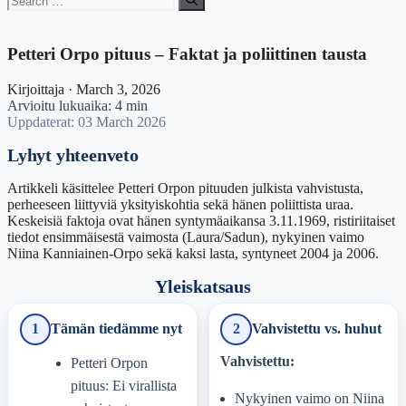
for:
Petteri Orpo pituus – Faktat ja poliittinen tausta
Kirjoittaja · March 3, 2026
Arvioitu lukuaika: 4 min
Uppdaterat: 03 March 2026
Lyhyt yhteenveto
Artikkeli käsittelee Petteri Orpon pituuden julkista vahvistusta,
perheeseen liittyviä yksityiskohtia sekä hänen poliittista uraa.
Keskeisiä faktoja ovat hänen syntymäaikansa 3.11.1969, ristiriitaiset
tiedot ensimmäisestä vaimosta (Laura/Sadun), nykyinen vaimo
Niina Kanniainen-Orpo sekä kaksi lasta, syntyneet 2004 ja 2006.
Yleiskatsaus
1
Tämän tiedämme nyt
2
Vahvistettu vs. huhut
Vahvistettu:
Petteri Orpon
pituus: Ei virallista
Nykyinen vaimo on Niina