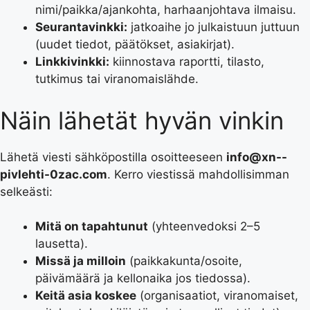
nimi/paikka/ajankohta, harhaanjohtava ilmaisu.
Seurantavinkki:
jatkoaihe jo julkaistuun juttuun
(uudet tiedot, päätökset, asiakirjat).
Linkkivinkki:
kiinnostava raportti, tilasto,
tutkimus tai viranomaislähde.
Näin lähetät hyvän vinkin
Lähetä viesti sähköpostilla osoitteeseen
info@xn--
pivlehti-0zac.com
. Kerro viestissä mahdollisimman
selkeästi:
Mitä on tapahtunut
(yhteenvedoksi 2–5
lausetta).
Missä ja milloin
(paikkakunta/osoite,
päivämäärä ja kellonaika jos tiedossa).
Keitä asia koskee
(organisaatiot, viranomaiset,