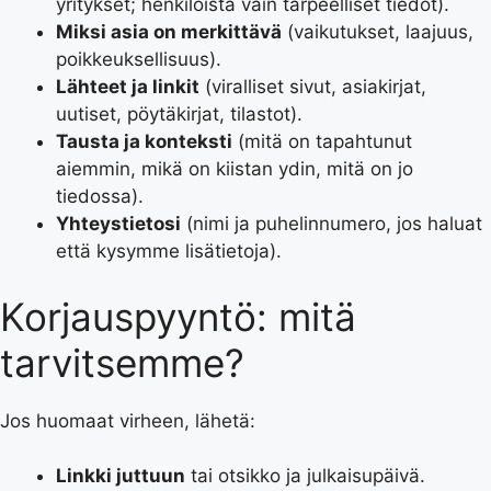
yritykset; henkilöistä vain tarpeelliset tiedot).
Miksi asia on merkittävä
(vaikutukset, laajuus,
poikkeuksellisuus).
Lähteet ja linkit
(viralliset sivut, asiakirjat,
uutiset, pöytäkirjat, tilastot).
Tausta ja konteksti
(mitä on tapahtunut
aiemmin, mikä on kiistan ydin, mitä on jo
tiedossa).
Yhteystietosi
(nimi ja puhelinnumero, jos haluat
että kysymme lisätietoja).
Korjauspyyntö: mitä
tarvitsemme?
Jos huomaat virheen, lähetä:
Linkki juttuun
tai otsikko ja julkaisupäivä.