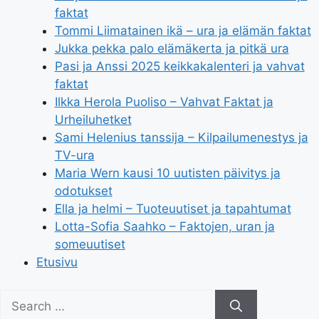
faktat
Tommi Liimatainen ikä – ura ja elämän faktat
Jukka pekka palo elämäkerta ja pitkä ura
Pasi ja Anssi 2025 keikkakalenteri ja vahvat
faktat
Ilkka Herola Puoliso – Vahvat Faktat ja
Urheiluhetket
Sami Helenius tanssija – Kilpailumenestys ja
TV-ura
Maria Wern kausi 10 uutisten päivitys ja
odotukset
Ella ja helmi – Tuoteuutiset ja tapahtumat
Lotta-Sofia Saahko – Faktojen, uran ja
someuutiset
Etusivu
Search
for: