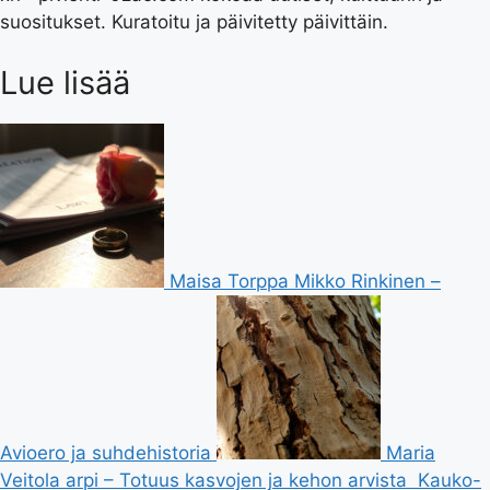
suositukset. Kuratoitu ja päivitetty päivittäin.
Lue lisää
Maisa Torppa Mikko Rinkinen –
Avioero ja suhdehistoria
Maria
Veitola arpi – Totuus kasvojen ja kehon arvista
Kauko-