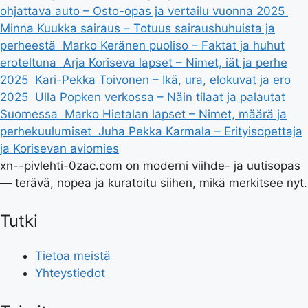
ohjattava auto – Osto-opas ja vertailu vuonna 2025
Minna Kuukka sairaus – Totuus sairaushuhuista ja
perheestä
Marko Keränen puoliso – Faktat ja huhut
eroteltuna
Arja Koriseva lapset – Nimet, iät ja perhe
2025
Kari-Pekka Toivonen – Ikä, ura, elokuvat ja ero
2025
Ulla Popken verkossa – Näin tilaat ja palautat
Suomessa
Marko Hietalan lapset – Nimet, määrä ja
perhekuulumiset
Juha Pekka Karmala – Erityisopettaja
ja Korisevan aviomies
xn--pivlehti-0zac.com on moderni viihde- ja uutisopas
— terävä, nopea ja kuratoitu siihen, mikä merkitsee nyt.
Tutki
Tietoa meistä
Yhteystiedot