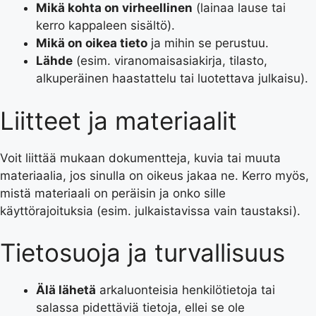
Mikä kohta on virheellinen
(lainaa lause tai
kerro kappaleen sisältö).
Mikä on oikea tieto
ja mihin se perustuu.
Lähde
(esim. viranomaisasiakirja, tilasto,
alkuperäinen haastattelu tai luotettava julkaisu).
Liitteet ja materiaalit
Voit liittää mukaan dokumentteja, kuvia tai muuta
materiaalia, jos sinulla on oikeus jakaa ne. Kerro myös,
mistä materiaali on peräisin ja onko sille
käyttörajoituksia (esim. julkaistavissa vain taustaksi).
Tietosuoja ja turvallisuus
Älä lähetä
arkaluonteisia henkilötietoja tai
salassa pidettäviä tietoja, ellei se ole