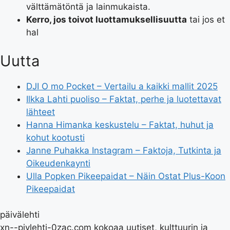
välttämätöntä ja lainmukaista.
Kerro, jos toivot luottamuksellisuutta
tai jos et
hal
Uutta
DJI O mo Pocket – Vertailu a kaikki mallit 2025
Ilkka Lahti puoliso – Faktat, perhe ja luotettavat
lähteet
Hanna Himanka keskustelu – Faktat, huhut ja
kohut kootusti
Janne Puhakka Instagram – Faktoja, Tutkinta ja
Oikeudenkaynti
Ulla Popken Pikeepaidat – Näin Ostat Plus-Koon
Pikeepaidat
päivälehti
xn--pivlehti-0zac.com kokoaa uutiset, kulttuurin ja