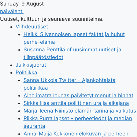
Sunday, 9 August
päivälehti
Uutiset, kulttuuri ja seuraava suunnitelma.
Viihdeuutiset
Heikki Silvennoisen lapset faktat ja huhut
perhe-elämä
Susanna Penttilä of uusimmat uutiset ja
tilinpäätöstiedot
Julkkisjuorut
Politiikka
Sanna Ukkola Twitter – Ajankohtaista
politiikkaa
Aino imatra lounas päivitetyt menut ja hinnat
Sirkka liisa anttila poliittinen ura ja aikajana
Marja-leena Niinistö elämän tarina ja vaikutus
Riikka Purra lapset – perheetiedot ja median
seuranta
Anna-Maija Kokkonen elokuvan ja perheen