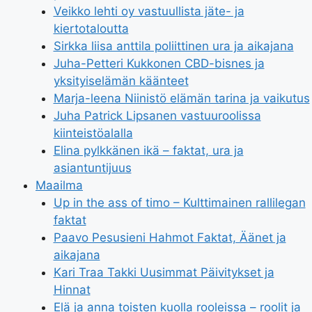
Veikko lehti oy vastuullista jäte- ja
kiertotaloutta
Sirkka liisa anttila poliittinen ura ja aikajana
Juha-Petteri Kukkonen CBD-bisnes ja
yksityiselämän käänteet
Marja-leena Niinistö elämän tarina ja vaikutus
Juha Patrick Lipsanen vastuuroolissa
kiinteistöalalla
Elina pylkkänen ikä – faktat, ura ja
asiantuntijuus
Maailma
Up in the ass of timo – Kulttimainen rallilegan
faktat
Paavo Pesusieni Hahmot Faktat, Äänet ja
aikajana
Kari Traa Takki Uusimmat Päivitykset ja
Hinnat
Elä ja anna toisten kuolla rooleissa – roolit ja