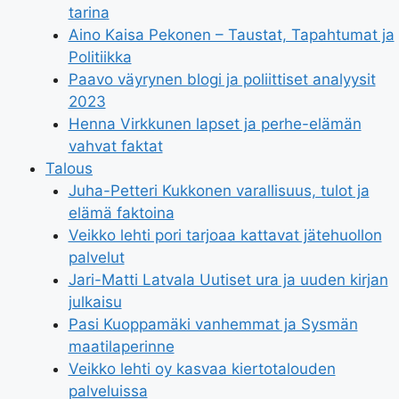
tarina
Aino Kaisa Pekonen – Taustat, Tapahtumat ja
Politiikka
Paavo väyrynen blogi ja poliittiset analyysit
2023
Henna Virkkunen lapset ja perhe-elämän
vahvat faktat
Talous
Juha-Petteri Kukkonen varallisuus, tulot ja
elämä faktoina
Veikko lehti pori tarjoaa kattavat jätehuollon
palvelut
Jari-Matti Latvala Uutiset ura ja uuden kirjan
julkaisu
Pasi Kuoppamäki vanhemmat ja Sysmän
maatilaperinne
Veikko lehti oy kasvaa kiertotalouden
palveluissa