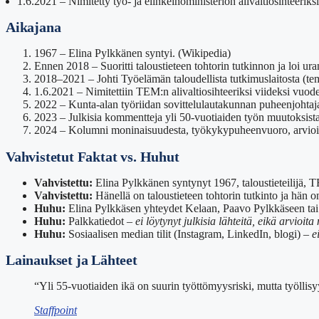
1.6.2021
– Nimitetty työ- ja elinkeinoministeriön alivaltiosihteeriks
Aikajana
1967 – Elina Pylkkänen syntyi. (Wikipedia)
Ennen 2018 – Suoritti taloustieteen tohtorin tutkinnon ja loi uran
2018–2021 – Johti Työelämän taloudellista tutkimuslaitosta (tem
1.6.2021 – Nimitettiin TEM:n alivaltiosihteeriksi viideksi vuode
2022 – Kunta-alan työriidan sovittelulautakunnan puheenjohtaja 
2023 – Julkisia kommentteja yli 50-vuotiaiden työn muutoksista 
2024 – Kolumni moninaisuudesta, työkykypuheenvuoro, arvioita
Vahvistetut Faktat vs. Huhut
Vahvistettu:
Elina Pylkkänen syntynyt 1967, taloustieteilijä, T
Vahvistettu:
Hänellä on taloustieteen tohtorin tutkinto ja hän on
Huhu:
Elina Pylkkäsen yhteydet Kelaan, Paavo Pylkkäseen t
Huhu:
Palkkatiedot –
ei löytynyt julkisia lähteitä, eikä arvioit
Huhu:
Sosiaalisen median tilit (Instagram, LinkedIn, blogi) –
e
Lainaukset ja Lähteet
“Yli 55-vuotiaiden ikä on suurin työttömyysriski, mutta työlli
Staffpoint