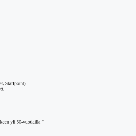
t, Staffpoint)
sä
.
een yli 50-vuotiailla.”