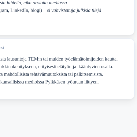
kisia lähteitä, eikä arvioita mediassa
.
agram, LinkedIn, blogi) –
ei vahvistettuja julkisia tilejä
si
lisia lausuntoja TEM:n tai muiden työelämätoimijoiden kautta.
kinakehitykseen, erityisesti etätyön ja ikääntyvien osalta.
a mahdollisista tehtävämuutoksista tai palkitsemisista.
 kansallisissa medioissa Pylkkäsen työuraan liittyen.