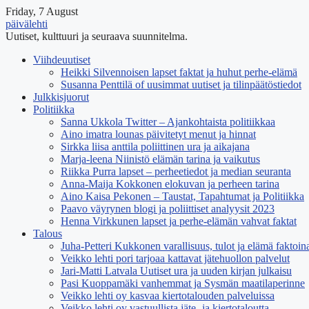
Friday, 7 August
päivälehti
Uutiset, kulttuuri ja seuraava suunnitelma.
Viihdeuutiset
Heikki Silvennoisen lapset faktat ja huhut perhe-elämä
Susanna Penttilä of uusimmat uutiset ja tilinpäätöstiedot
Julkkisjuorut
Politiikka
Sanna Ukkola Twitter – Ajankohtaista politiikkaa
Aino imatra lounas päivitetyt menut ja hinnat
Sirkka liisa anttila poliittinen ura ja aikajana
Marja-leena Niinistö elämän tarina ja vaikutus
Riikka Purra lapset – perheetiedot ja median seuranta
Anna-Maija Kokkonen elokuvan ja perheen tarina
Aino Kaisa Pekonen – Taustat, Tapahtumat ja Politiikka
Paavo väyrynen blogi ja poliittiset analyysit 2023
Henna Virkkunen lapset ja perhe-elämän vahvat faktat
Talous
Juha-Petteri Kukkonen varallisuus, tulot ja elämä faktoin
Veikko lehti pori tarjoaa kattavat jätehuollon palvelut
Jari-Matti Latvala Uutiset ura ja uuden kirjan julkaisu
Pasi Kuoppamäki vanhemmat ja Sysmän maatilaperinne
Veikko lehti oy kasvaa kiertotalouden palveluissa
Veikko lehti oy vastuullista jäte- ja kiertotaloutta