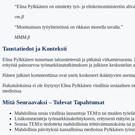
“Elina Pylkkänen on nimitetty työ- ja elinkeinoministeriön aliv
vm.fi
“Moninaisuus työyhteisöissä on rikkaus monella tavalla.”
MMM.fi
Taustatiedot ja Konteksti
Elina Pylkkänen tunnetaan taloustieteestä ja pitkästä virkamiesurasta. 
erityistä painoarvoa työmarkkinatutkimuksen ja julkisen keskustelun asi
Hänen julkiset kommenttinsa ovat usein koskeneet ikääntyvien asema
Hakutuloksissa ei ole löytynyt Elina Pylkkäsen virallisia sosiaalisen m
medioissa.
Mitä Seuraavaksi – Tulevat Tapahtumat
Mahdollisia uusia virallisia lausuntoja TEM:n tai muiden työel
Lisäkommentteja työmarkkinakehitykseen, erityisesti etätyön ja 
Seuraa TEM:n tiedotteita mahdollisista tehtävämuutoksista tai pa
Mahdollisia päivityksiä kansallisissa medioissa Pylkkäsen työura