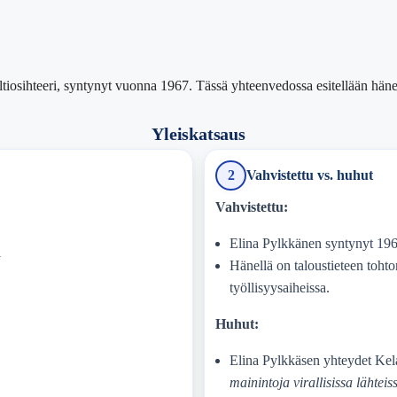
valtiosihteeri, syntynyt vuonna 1967. Tässä yhteenvedossa esitellään hän
Yleiskatsaus
2
Vahvistettu vs. huhut
Vahvistettu:
Elina Pylkkänen syntynyt 1967,
1
Hänellä on taloustieteen tohtor
työllisyysaiheissa.
Huhut:
Elina Pylkkäsen yhteydet Ke
mainintoja virallisissa lähteis