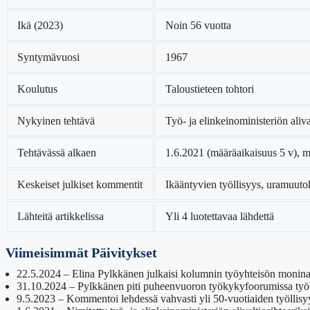
Ikä (2023)
Noin 56 vuotta
Syntymävuosi
1967
Koulutus
Taloustieteen tohtori
Nykyinen tehtävä
Työ- ja elinkeinoministeriön aliva
Tehtävässä alkaen
1.6.2021 (määräaikaisuus 5 v),
Keskeiset julkiset kommentit
Ikääntyvien työllisyys, uramuuto
Lähteitä artikkelissa
Yli 4 luotettavaa lähdettä
Viimeisimmät Päivitykset
22.5.2024
– Elina Pylkkänen julkaisi kolumnin työyhteisön monin
31.10.2024
– Pylkkänen piti puheenvuoron työkykyfoorumissa työll
9.5.2023
– Kommentoi lehdessä vahvasti yli 50-vuotiaiden työllisyy