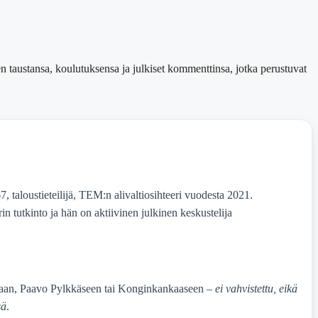
en taustansa, koulutuksensa ja julkiset kommenttinsa, jotka perustuvat
 taloustieteilijä, TEM:n alivaltiosihteeri vuodesta 2021.
in tutkinto ja hän on aktiivinen julkinen keskustelija
laan, Paavo Pylkkäseen tai Konginkankaaseen –
ei vahvistettu, eikä
sä
.