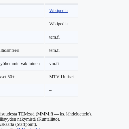
Wikipedia
Wikipedia
tem.fi
ltiosihteeri
tem.fi
 myöhemmin vakituinen
vm.fi
kset 50+
MTV Uutiset
–
aisuudesta TEM:ssä (MMM.fi — ks. lähdeluettelo).
isyyden näkymistä (Kuntaliitto).
skaarta (Staffpoint).