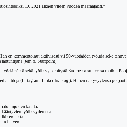
altiosihteeriksi 1.6.2021 alkaen viiden vuoden määräajaksi.”
Hän on kommentoinut aktiivisesti yli 50-vuotiaiden työuria sekä tehnyt a
antuntijana (tem.fi, Staffpoint).
a työelämässä sekä työllisyyskehitystä Suomessa suhteessa muihin Pohj
edian tilejä (Instagram, LinkedIn, blogi). Hänen näkyvyytensä pohjautuu 
ämätoimijoiden kautta.
ikääntyvien työllisyyden osalta.
lkitsemisista.
an liittyen.