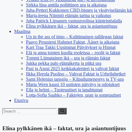
Sirkka liisa anttila poliittinen ura ja aikajana
Juha-Petteri Kukkonen CBD-bisnes ja yksityiselämän kä
Marja-leena Niinistö elämän tarina ja vaikutus
Juha Patrick Lipsanen vastuuroolissa kiinteistöalalla
Elina pylkkänen ikä – faktat, ura ja asiantuntijuus
Maailma
Up in the ass of timo – Kulttimainen rallilegan faktat
Paavo Pesusieni Hahmot Faktat, Äänet ja aikajana
Kari Traa Takki Uusimmat Päivitykset ja Hinnat
Elä ja anna toisten kuolla rooleissa – roolit ja faktat
Tommi Liimatainen ikä – ura ja elämän faktat
Jukka pekka palo elämäkerta ja pitkä ura
Pasi ja Anssi 2025 keikkakalenteri ja vahvat faktat
Ilkka Herola Puoliso – Vahvat Faktat ja Urheiluhetket
Sami Helenius tanssija – Kilpailumenestys ja TV-ura
Maria Wern kausi 10 uutisten päivitys ja odotukset
Ella ja helmi – Tuoteuutiset ja tapahtumat
Lotta-Sofia Saahko – Faktojen, uran ja someuutiset
Etusivu
Search
for:
Elina pylkkänen ikä – faktat, ura ja asiantuntijuus