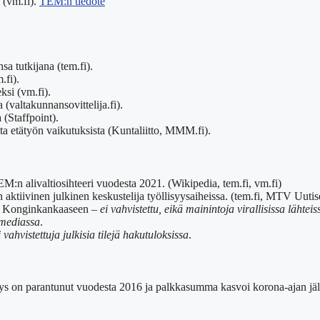
i (vm.fi).
TEM:n tiedote
sa tutkijana (tem.fi).
.fi).
ksi (vm.fi).
(valtakunnansovittelija.fi).
(Staffpoint).
 etätyön vaikutuksista (Kuntaliitto, MMM.fi).
EM:n alivaltiosihteeri vuodesta 2021. (Wikipedia, tem.fi, vm.fi)
 aktiivinen julkinen keskustelija työllisyysaiheissa. (tem.fi, MTV Uutise
ai Konginkankaaseen –
ei vahvistettu, eikä mainintoja virallisissa lähteis
a mediassa
.
i vahvistettuja julkisia tilejä hakutuloksissa
.
syys on parantunut vuodesta 2016 ja palkkasumma kasvoi korona-ajan jälk