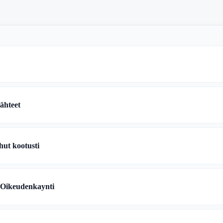
lähteet
ut kootusti
 Oikeudenkaynti