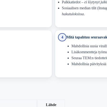
Palkkatiedot –
ei löytynyt jul
Sosiaalisen median tilit (Inst
hakutuloksissa
.
4
Mitä tapahtuu seuraavak
Mahdollisia uusia viral
Lisäkommentteja työmark
Seuraa TEM:n tiedotteit
Mahdollisia päivityksiä
Lähde