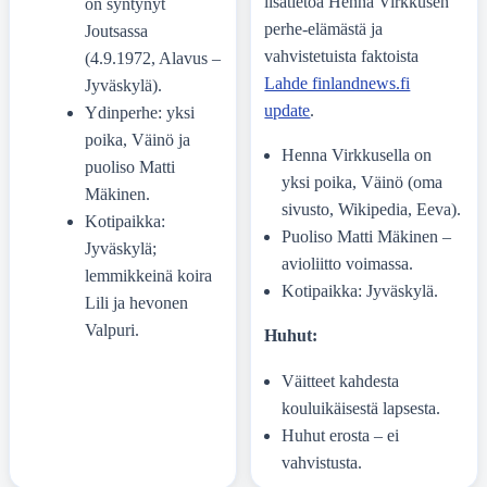
lisätietoa Henna Virkkusen
on syntynyt
perhe-elämästä ja
Joutsassa
vahvistetuista faktoista
(4.9.1972, Alavus –
Lahde finlandnews.fi
Jyväskylä).
update
.
Ydinperhe: yksi
poika, Väinö ja
Henna Virkkusella on
puoliso Matti
yksi poika, Väinö (oma
Mäkinen.
sivusto, Wikipedia, Eeva).
Kotipaikka:
Puoliso Matti Mäkinen –
Jyväskylä;
avioliitto voimassa.
lemmikkeinä koira
Kotipaikka: Jyväskylä.
Lili ja hevonen
Valpuri.
Huhut:
Väitteet kahdesta
kouluikäisestä lapsesta.
Huhut erosta – ei
vahvistusta.