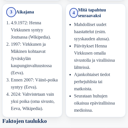
Mitä tapahtuu
3
Aikajana
4
seuraavaksi
4.9.1972: Henna
Mahdolliset uudet
Virkkunen syntyy
haastattelut (esim.
Joutsassa (Wikipedia).
syyskauden alussa).
1997: Virkkunen ja
Päivitykset Henna
Mäkinen kohtaavat
Virkkusen omalla
Jyväskylän
sivustolla ja virallisissa
kaupunginvaltuustossa
lähteissä.
(Eeva).
Ajankohtaiset tiedot
Ennen 2007: Väinö-poika
perhejuhlista tai
syntyy (Eeva).
matkoista.
2024: Vahvistetaan vain
Seurataan huhujen
yksi poika (oma sivusto,
oikaisua epävirallisissa
Eeva, Wikipedia).
medioissa.
Faktojen taulukko