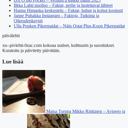
DJI O mo Pocket – Vertailu a kaikki mallit 2025
Ilkka Lahti puoliso – Faktat, perhe ja luotettavat lähteet
Hanna Himanka keskustelu – Faktat, huhut ja kohut kootusti
Janne Puhakka Instagram – Faktoja, Tutkinta ja
Oikeudenkaynti
Ulla Popken Pikeepaidat – Näin Ostat Plus-Koon Pikeepaidat
päivälehti
xn--pivlehti-0zac.com kokoaa uutiset, kulttuurin ja suositukset.
Kuratoitu ja päivitetty päivittäin.
Lue lisää
Maisa Torppa Mikko Rinkinen – Avioero ja