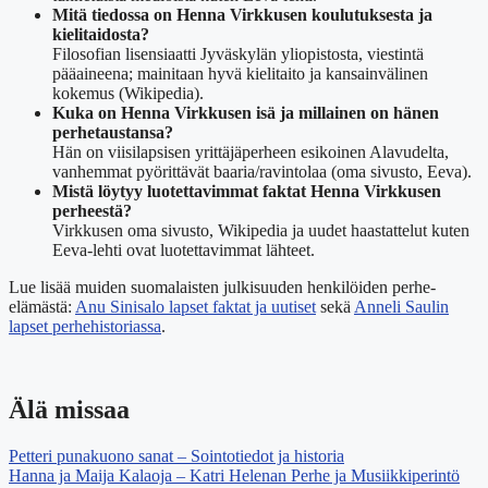
Mitä tiedossa on Henna Virkkusen koulutuksesta ja
kielitaidosta?
Filosofian lisensiaatti Jyväskylän yliopistosta, viestintä
pääaineena; mainitaan hyvä kielitaito ja kansainvälinen
kokemus (Wikipedia).
Kuka on Henna Virkkusen isä ja millainen on hänen
perhetaustansa?
Hän on viisilapsisen yrittäjäperheen esikoinen Alavudelta,
vanhemmat pyörittävät baaria/ravintolaa (oma sivusto, Eeva).
Mistä löytyy luotettavimmat faktat Henna Virkkusen
perheestä?
Virkkusen oma sivusto, Wikipedia ja uudet haastattelut kuten
Eeva-lehti ovat luotettavimmat lähteet.
Lue lisää muiden suomalaisten julkisuuden henkilöiden perhe-
elämästä:
Anu Sinisalo lapset faktat ja uutiset
sekä
Anneli Saulin
lapset perhehistoriassa
.
Älä missaa
Petteri punakuono sanat – Sointotiedot ja historia
Hanna ja Maija Kalaoja – Katri Helenan Perhe ja Musiikkiperintö