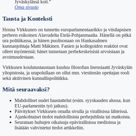
Jyväskylässä koti.”
Oma sivusto
Tausta ja Konteksti
Henna Virkkunen on tunnettu europarlamentaarikko ja viisilapsisen
perheen esikoinen Alavudelta Etelä-Pohjanmaalta. Hänellä on pitkä
ura politiikassa, ja hänen puolisonaan on Hankasalmen
kunnanjohtaja Matti Mäkinen. Fanien ja kollegoiden reaktiot ovat
olleet myönteisiä; hänet tunnetaan perhekeskeisistä arvoistaan ja
avoimuudestaan.
Virkkusen koulutustaustaan kuuluu filosofian lisensiaatti Jyväskylän
yliopistosta, ja urapolullaan on ollut mm. viestinnän opettajan rooli
sekä aktiivinen kunnallispolitiikka.
Mitä seuraavaksi?
Mahdolliset uudet haastattelut (esim. syyskauden alussa, kun
EU-parlamentin työ jatkuu).
Päivitykset Virkkusen omalla sivulla ja virallisissa lähteissä.
Ajankohtaiset tiedot mahdollisista perhejuhlista tai matkoista.
Seurataan huhujen oikaisuja epävirallisissa medioissa ja
lisätään vahvistetut tiedot artikkeliin.