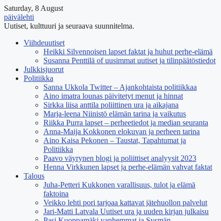
Saturday, 8 August
päivälehti
Uutiset, kulttuuri ja seuraava suunnitelma.
Viihdeuutiset
Heikki Silvennoisen lapset faktat ja huhut perhe-elämä
Susanna Penttilä of uusimmat uutiset ja tilinpäätöstiedot
Julkkisjuorut
Politiikka
Sanna Ukkola Twitter – Ajankohtaista politiikkaa
Aino imatra lounas päivitetyt menut ja hinnat
Sirkka liisa anttila poliittinen ura ja aikajana
Marja-leena Niinistö elämän tarina ja vaikutus
Riikka Purra lapset – perheetiedot ja median seuranta
Anna-Maija Kokkonen elokuvan ja perheen tarina
Aino Kaisa Pekonen – Taustat, Tapahtumat ja
Politiikka
Paavo väyrynen blogi ja poliittiset analyysit 2023
Henna Virkkunen lapset ja perhe-elämän vahvat faktat
Talous
Juha-Petteri Kukkonen varallisuus, tulot ja elämä
faktoina
Veikko lehti pori tarjoaa kattavat jätehuollon palvelut
Jari-Matti Latvala Uutiset ura ja uuden kirjan julkaisu
Pasi Kuoppamäki vanhemmat ja Sysmän