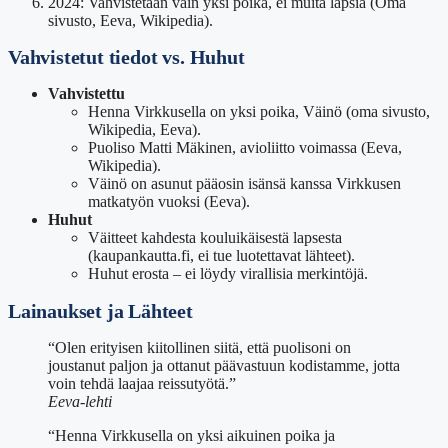
2024: Vahvistetaan vain yksi poika, ei muita lapsia (Oma
sivusto, Eeva, Wikipedia).
Vahvistetut tiedot vs. Huhut
Vahvistettu
Henna Virkkusella on yksi poika, Väinö (oma sivusto,
Wikipedia, Eeva).
Puoliso Matti Mäkinen, avioliitto voimassa (Eeva,
Wikipedia).
Väinö on asunut pääosin isänsä kanssa Virkkusen
matkatyön vuoksi (Eeva).
Huhut
Väitteet kahdesta kouluikäisestä lapsesta
(kaupankautta.fi, ei tue luotettavat lähteet).
Huhut erosta – ei löydy virallisia merkintöjä.
Lainaukset ja Lähteet
“Olen erityisen kiitollinen siitä, että puolisoni on
joustanut paljon ja ottanut päävastuun kodistamme, jotta
voin tehdä laajaa reissutyötä.”
Eeva-lehti
“Henna Virkkusella on yksi aikuinen poika ja