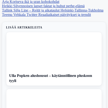
Arja Koriseva ikä ja uran kohokohdat
Heikki Silvennoisen lapset faktat ja huhut perhe-elämä
Tallink Silja Line – Reitit ja aikataulut Helsinki-Tallinna-Tukholma
Teemu Vehkala Twitter Reaaliaikaiset päivitykset ja trendit
LISÄÄ ARTIKKELEITA
Ulla Popken alushousut – käytännöllinen pluskoon
tyyli