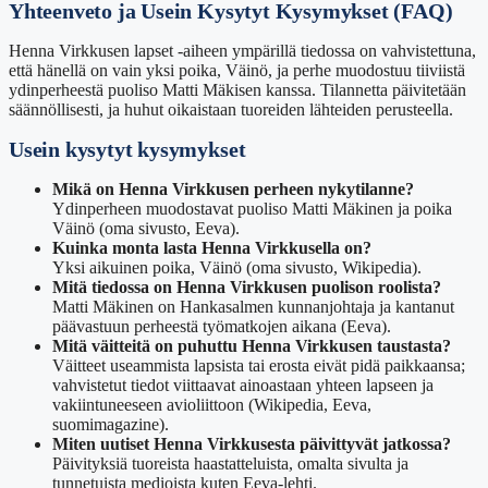
Yhteenveto ja Usein Kysytyt Kysymykset (FAQ)
Henna Virkkusen lapset -aiheen ympärillä tiedossa on vahvistettuna,
että hänellä on vain yksi poika, Väinö, ja perhe muodostuu tiiviistä
ydinperheestä puoliso Matti Mäkisen kanssa. Tilannetta päivitetään
säännöllisesti, ja huhut oikaistaan tuoreiden lähteiden perusteella.
Usein kysytyt kysymykset
Mikä on Henna Virkkusen perheen nykytilanne?
Ydinperheen muodostavat puoliso Matti Mäkinen ja poika
Väinö (oma sivusto, Eeva).
Kuinka monta lasta Henna Virkkusella on?
Yksi aikuinen poika, Väinö (oma sivusto, Wikipedia).
Mitä tiedossa on Henna Virkkusen puolison roolista?
Matti Mäkinen on Hankasalmen kunnanjohtaja ja kantanut
päävastuun perheestä työmatkojen aikana (Eeva).
Mitä väitteitä on puhuttu Henna Virkkusen taustasta?
Väitteet useammista lapsista tai erosta eivät pidä paikkaansa;
vahvistetut tiedot viittaavat ainoastaan yhteen lapseen ja
vakiintuneeseen avioliittoon (Wikipedia, Eeva,
suomimagazine).
Miten uutiset Henna Virkkusesta päivittyvät jatkossa?
Päivityksiä tuoreista haastatteluista, omalta sivulta ja
tunnetuista medioista kuten Eeva-lehti.