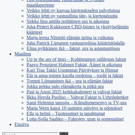
maatilaperinne
Veikko lehti oy kasvaa kiertotalouden palveluissa
Veikko lehti oy vastuullista jäte- ja kiertotaloutta
Sirkka liisa anttila poliittinen ura ja aikajana
Juha-Petteri Kukkonen CBD-bisnes ja yksityiselämän
käänteet
Marja-leena Niinistö elämän tarina ja vaikutus
Juha Patrick Lipsanen vastuuroolissa kiinteistöalalla
Elina pylkkänen ikä – faktat, ura ja asiantuntijuus
Maailma
Up in the ass of timo – Kulttimainen rallilegan faktat
Paavo Pesusieni Hahmot Faktat, Äänet ja aikajana
Kari Traa Takki Uusimmat Päivitykset ja Hinnat
Elä ja anna toisten kuolla rooleissa – roolit ja faktat
Tommi Liimatainen ikä – ura ja elämän faktat
Jukka pekka palo elämäkerta ja pitkä ura
Pasi ja Anssi 2025 keikkakalenteri ja vahvat faktat
Ilkka Herola Puoliso – Vahvat Faktat ja Urheiluhetket
Sami Helenius tanssija – Kilpailumenestys ja TV-ura
Maria Wern kausi 10 uutisten päivitys ja odotukset
Ella ja helmi – Tuoteuutiset ja tapahtumat
Lotta-Sofia Saahko – Faktojen, uran ja someuutiset
Etusivu
Search