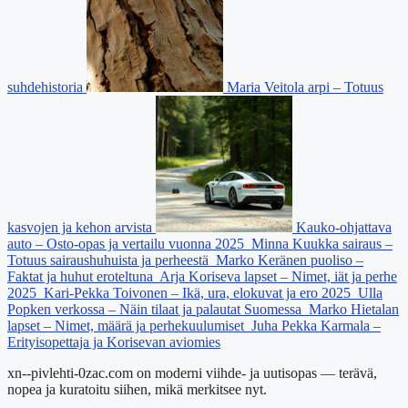
suhdehistoria
Maria Veitola arpi – Totuus
kasvojen ja kehon arvista
Kauko-ohjattava
auto – Osto-opas ja vertailu vuonna 2025
Minna Kuukka sairaus –
Totuus sairaushuhuista ja perheestä
Marko Keränen puoliso –
Faktat ja huhut eroteltuna
Arja Koriseva lapset – Nimet, iät ja perhe
2025
Kari-Pekka Toivonen – Ikä, ura, elokuvat ja ero 2025
Ulla
Popken verkossa – Näin tilaat ja palautat Suomessa
Marko Hietalan
lapset – Nimet, määrä ja perhekuulumiset
Juha Pekka Karmala –
Erityisopettaja ja Korisevan aviomies
xn--pivlehti-0zac.com on moderni viihde- ja uutisopas — terävä,
nopea ja kuratoitu siihen, mikä merkitsee nyt.