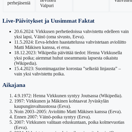
hevonen
Vahvistet
perhejäseniä
Valpuri
Live-Päivitykset ja Uusimmat Faktat
20.6.2024:
Virkkusen perhetiedoissa vahvistettu edelleen vain
yksi lapsi, Väinö (oma sivusto, Eeva).
11.5.2024:
Eeva-lehden haastattelussa vahvistetaan avioliitto
Matti Mäkisen kanssa, ei eroa.
18.12.2023:
Wikipedia päivittää tiedot: Henna Virkkusella
yksi poika; aiemmat huhut useammasta lapsesta oikaistu
(Wikipedia).
15.4.2023:
Suomimagazine korostaa ”selkeää linjausta” –
vain yksi vahvistettu poika.
Aikajana
4.9.1972: Henna Virkkunen syntyy Joutsassa (Wikipedia).
1997: Virkkunen ja Mäkinen kohtaavat Jyväskylän
kaupunginvaltuustossa (Eeva).
Noin 2003–2005: Avioliitto Matti Mäkisen kanssa (Eeva).
Ennen 2007: Väinö-poika syntyy (Eeva).
2007: Virkkunen valitaan eduskuntaan, poika kolmevuotias
(Eeva).