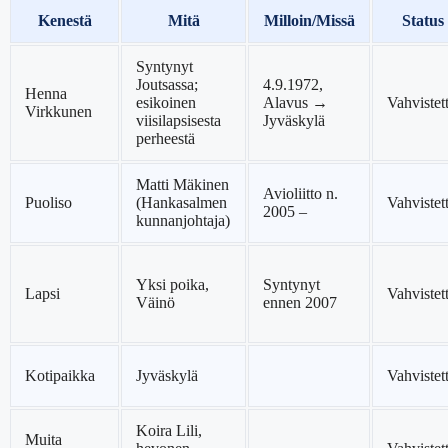
Kenestä
Mitä
Milloin/Missä
Status
Syntynyt
Joutsassa;
4.9.1972,
Henna
esikoinen
Alavus →
Vahvistet
Virkkunen
viisilapsisesta
Jyväskylä
perheestä
Matti Mäkinen
Avioliitto n.
Puoliso
(Hankasalmen
Vahvistet
2005 –
kunnanjohtaja)
Yksi poika,
Syntynyt
Lapsi
Vahvistet
Väinö
ennen 2007
Kotipaikka
Jyväskylä
Vahvistet
Koira Lili,
Muita