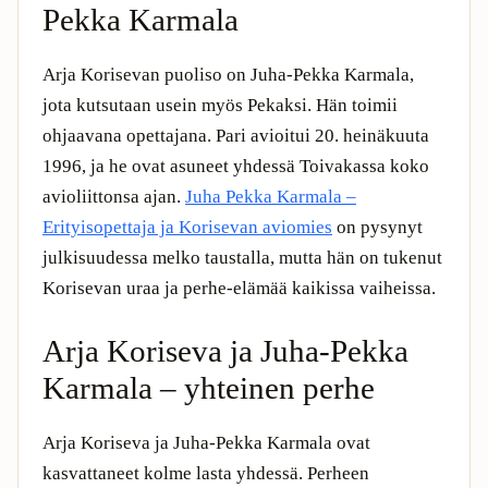
Pekka Karmala
Arja Korisevan puoliso on Juha-Pekka Karmala,
jota kutsutaan usein myös Pekaksi. Hän toimii
ohjaavana opettajana. Pari avioitui 20. heinäkuuta
1996, ja he ovat asuneet yhdessä Toivakassa koko
avioliittonsa ajan.
Juha Pekka Karmala –
Erityisopettaja ja Korisevan aviomies
on pysynyt
julkisuudessa melko taustalla, mutta hän on tukenut
Korisevan uraa ja perhe-elämää kaikissa vaiheissa.
Arja Koriseva ja Juha-Pekka
Karmala – yhteinen perhe
Arja Koriseva ja Juha-Pekka Karmala ovat
kasvattaneet kolme lasta yhdessä. Perheen