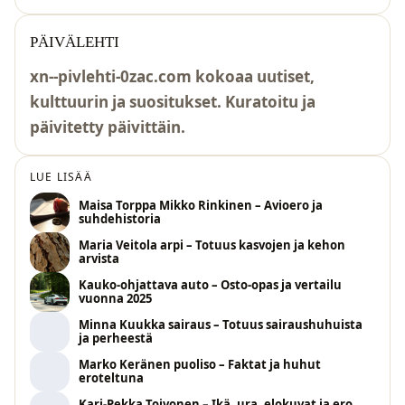
PÄIVÄLEHTI
xn--pivlehti-0zac.com kokoaa uutiset,
kulttuurin ja suositukset. Kuratoitu ja
päivitetty päivittäin.
LUE LISÄÄ
Maisa Torppa Mikko Rinkinen – Avioero ja
suhdehistoria
Maria Veitola arpi – Totuus kasvojen ja kehon
arvista
Kauko-ohjattava auto – Osto-opas ja vertailu
vuonna 2025
Minna Kuukka sairaus – Totuus sairaushuhuista
ja perheestä
Marko Keränen puoliso – Faktat ja huhut
eroteltuna
Kari-Pekka Toivonen – Ikä, ura, elokuvat ja ero