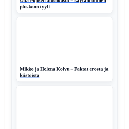
Ulla Popken alushousut – käytännöllinen
pluskoon tyyli
Mikko ja Helena Koivu – Faktat erosta ja
kiistoista