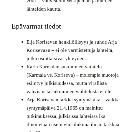
2001 – vahvistettu Wikipedian ja muiden
lähteiden kautta.
Epävarmat tiedot
Eija Korisevan henkilöllisyys ja suhde Arja
Korisevaan – ei ole varmistettuja lähteitä,
jotka osoittaisivat yhteyden.
Karla Karmalan sukunimen vaihtelu
(Karmala vs. Koriseva) – molempia muotoja
esiintyy julkisuudessa, mutta virallista
vahvistusta sukunimen vaihtelusta ei ole.
Arja Korisevan tarkka syntymäaika – vaikka
syntymäpäivä 21.4.1965 on mainittu
tutkimuksessa, julkisissa lähteissä ikä
ilmoitetaan usein vuosilukuna ilman tarkkaa