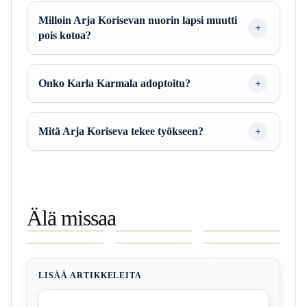
Milloin Arja Korisevan nuorin lapsi muutti
pois kotoa?
Onko Karla Karmala adoptoitu?
Mitä Arja Koriseva tekee työkseen?
Sanna Marin
Maria Veitola
Aleksi
Älä missaa
Äiti Faktat ja
arpi – Totuus
Jokelan
Ilkka
Tapani Kansa
Lotta-Sofia
Perhetaustat
kasvojen ja
Vaimo Lapset
Heiskanen
parkinsonin
Saahko –
kehon arvista
Faktat ja
syöpä huhut
tauti – Faktat
Faktojen,
Huhut
ja
ja huhut
uran ja
keuhkotulehdus
someuutiset
varmistettu
LISÄÄ ARTIKKELEITA