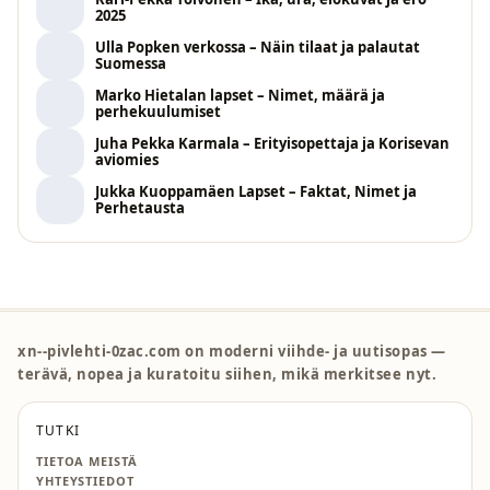
2025
Ulla Popken verkossa – Näin tilaat ja palautat
Suomessa
Marko Hietalan lapset – Nimet, määrä ja
perhekuulumiset
Juha Pekka Karmala – Erityisopettaja ja Korisevan
aviomies
Jukka Kuoppamäen Lapset – Faktat, Nimet ja
Perhetausta
xn--pivlehti-0zac.com on moderni viihde- ja uutisopas —
terävä, nopea ja kuratoitu siihen, mikä merkitsee nyt.
TUTKI
TIETOA MEISTÄ
YHTEYSTIEDOT