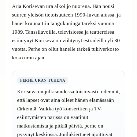
Arja Korisevan ura alkoi jo nuorena. Hän nousi
suuren yleisön tietoisuuteen 1990-luvun alussa, ja
hänet kruunattiin tangokuningattareksi vuonna
1989. Tanssilavoilla, televisiossa ja teattereissa
esiintynyt Koriseva on viihtynyt estradeilla yli 30
vuotta. Perhe on ollut hänelle tärkeä tukiverkosto
koko uran ajan.
PERHE URAN TUKENA
Koriseva on julkisuudessa toistuvasti todennut,
että lapset ovat aina olleet hänen elämässään
tärkeintä. Vaikka työ konserttien ja TV-
esiintymisten parissa on vaatinut
matkustamista ja pitkiä päiviä, perhe on
pysynyt keskiössä. Joulukiertueet ajoittuvat