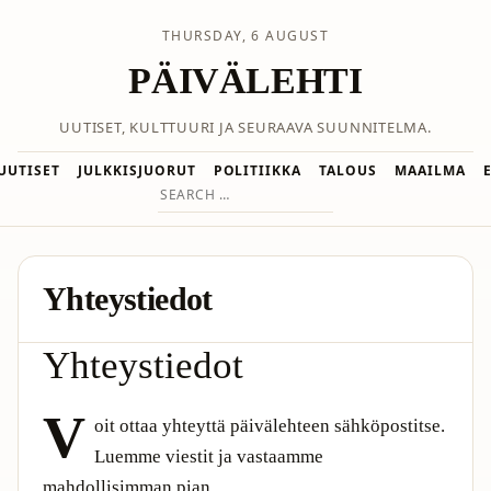
THURSDAY, 6 AUGUST
PÄIVÄLEHTI
UUTISET, KULTTUURI JA SEURAAVA SUUNNITELMA.
UUTISET
JULKKISJUORUT
POLITIIKKA
TALOUS
MAAILMA
Search
for:
Yhteystiedot
Yhteystiedot
V
oit ottaa yhteyttä päivälehteen sähköpostitse.
Luemme viestit ja vastaamme
mahdollisimman pian.