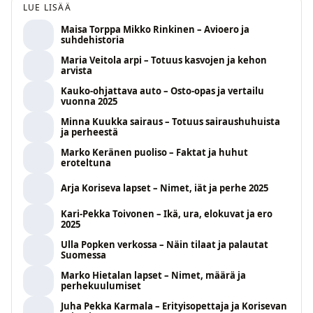
LUE LISÄÄ
Maisa Torppa Mikko Rinkinen – Avioero ja
suhdehistoria
Maria Veitola arpi – Totuus kasvojen ja kehon
arvista
Kauko-ohjattava auto – Osto-opas ja vertailu
vuonna 2025
Minna Kuukka sairaus – Totuus sairaushuhuista
ja perheestä
Marko Keränen puoliso – Faktat ja huhut
eroteltuna
Arja Koriseva lapset – Nimet, iät ja perhe 2025
Kari-Pekka Toivonen – Ikä, ura, elokuvat ja ero
2025
Ulla Popken verkossa – Näin tilaat ja palautat
Suomessa
Marko Hietalan lapset – Nimet, määrä ja
perhekuulumiset
Juha Pekka Karmala – Erityisopettaja ja Korisevan