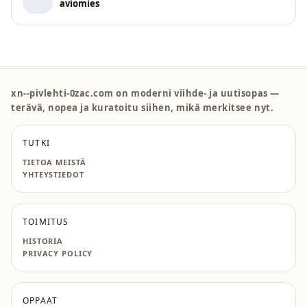
aviomies
xn--pivlehti-0zac.com on moderni viihde- ja uutisopas —
terävä, nopea ja kuratoitu siihen, mikä merkitsee nyt.
TUTKI
TIETOA MEISTÄ
YHTEYSTIEDOT
TOIMITUS
HISTORIA
PRIVACY POLICY
OPPAAT