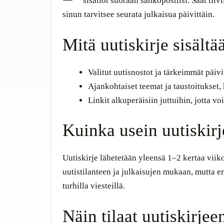
sisällöt suoraan sähköpostiisi. Saat tiiv
sinun tarvitsee seurata julkaisua päivittäin.
Mitä uutiskirje sisältä
Valitut uutisnostot ja tärkeimmät päiv
Ajankohtaiset teemat ja taustoitukset, 
Linkit alkuperäisiin juttuihin, jotta voi
Kuinka usein uutiskirj
Uutiskirje lähetetään yleensä 1–2 kertaa viik
uutistilanteen ja julkaisujen mukaan, mutta 
turhilla viesteillä.
Näin tilaat uutiskirjee