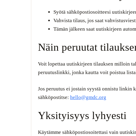
Syötä sähköpostiosoitteesi uutiskirjee
Vahvista tilaus, jos saat vahvistusvies
Tämän jälkeen saat uutiskirjeen automa
Näin peruutat tilaukse
Voit lopettaa uutiskirjeen tilauksen milloin t
peruutuslinkki, jonka kautta voit poistua lista
Jos peruutus ei jostain syystä onnistu linkin 
sähköpostitse:
hello@gmdc.org
Yksityisyys lyhyesti
Käytämme sähköpostiosoitettasi vain uutiskirj