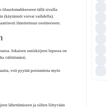
n tilauslomakkeeseen tällä sivulla.
tin (käytännöt voivat vaihdella).
attisesti ilmoitettuun osoitteeseen.
n
ahansa. Jokaisen uutiskirjeen lopussa on
lta välittömästi.
kautta, voit pyytää poistamista myös
een lähettämiseen ja siihen liittyvään