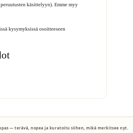
a peruutusten käsittelyyn). Emme myy
yvissä kysymyksissä osoitteeseen
dot
sopas — terävä, nopea ja kuratoitu siihen, mikä merkitsee nyt.