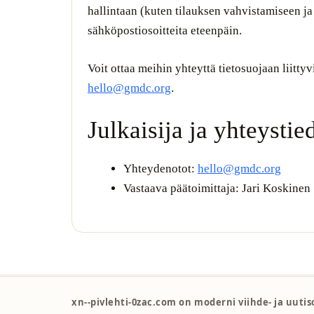
hallintaan (kuten tilauksen vahvistamiseen j
sähköpostiosoitteita eteenpäin.
Voit ottaa meihin yhteyttä tietosuojaan liitt
hello@gmdc.org
.
Julkaisija ja yhteystie
Yhteydenotot:
hello@gmdc.org
Vastaava päätoimittaja: Jari Koskinen
xn--pivlehti-0zac.com on moderni viihde- ja uuti