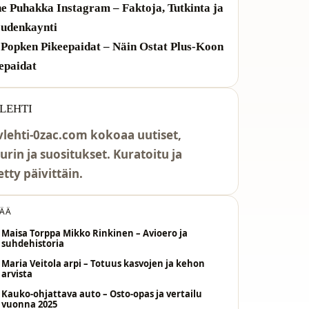
e Puhakka Instagram – Faktoja, Tutkinta ja
udenkaynti
 Popken Pikeepaidat – Näin Ostat Plus-Koon
epaidat
LEHTI
vlehti-0zac.com kokoaa uutiset,
urin ja suositukset. Kuratoitu ja
etty päivittäin.
SÄÄ
Maisa Torppa Mikko Rinkinen – Avioero ja
suhdehistoria
Maria Veitola arpi – Totuus kasvojen ja kehon
arvista
Kauko-ohjattava auto – Osto-opas ja vertailu
vuonna 2025