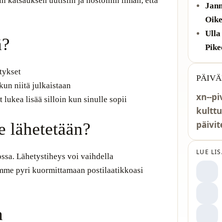
iin katsauksen uutisiin ja nostoihin ilman, että
Jann
Oike
Ulla
ä?
Pike
itykset
PÄIVÄ
kun niitä julkaistaan
xn--pi
t lukea lisää silloin kun sinulle sopii
kulttu
päivit
e lähetetään?
LUE LI
ossa. Lähetystiheys voi vaihdella
emme pyri kuormittamaan postilaatikkoasi
n