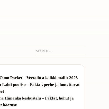
Search
for:
O mo Pocket – Vertailu a kaikki mallit 2025
a Lahti puoliso – Faktat, perhe ja luotettavat
eet
a Himanka keskustelu – Faktat, huhut ja
t kootusti