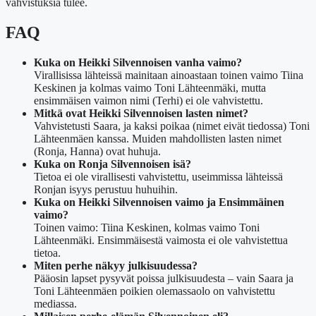
vahvistuksia tulee.
FAQ
Kuka on Heikki Silvennoisen vanha vaimo?
Virallisissa lähteissä mainitaan ainoastaan toinen vaimo Tiina
Keskinen ja kolmas vaimo Toni Lähteenmäki, mutta
ensimmäisen vaimon nimi (Terhi) ei ole vahvistettu.
Mitkä ovat Heikki Silvennoisen lasten nimet?
Vahvistetusti Saara, ja kaksi poikaa (nimet eivät tiedossa) Toni
Lähteenmäen kanssa. Muiden mahdollisten lasten nimet
(Ronja, Hanna) ovat huhuja.
Kuka on Ronja Silvennoisen isä?
Tietoa ei ole virallisesti vahvistettu, useimmissa lähteissä
Ronjan isyys perustuu huhuihin.
Kuka on Heikki Silvennoisen vaimo ja Ensimmäinen
vaimo?
Toinen vaimo: Tiina Keskinen, kolmas vaimo Toni
Lähteenmäki. Ensimmäisestä vaimosta ei ole vahvistettua
tietoa.
Miten perhe näkyy julkisuudessa?
Pääosin lapset pysyvät poissa julkisuudesta – vain Saara ja
Toni Lähteenmäen poikien olemassaolo on vahvistettu
mediassa.