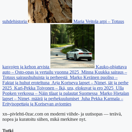
suhdehistoria
Maria Veitola arpi – Totuus
kasvojen ja kehon arvista
Kauko-ohjattava
auto – Osto-opas ja vertailu vuonna 2025
Minna Kuukka sairaus –
Totuus sairaushuhuista ja perheestä
Marko Keränen puoliso –
Faktat ja huhut eroteltuna
Arja Koriseva lapset – Nimet, iät ja perhe
2025
Kari-Pekka Toivonen – Ikä, ura, elokuvat ja ero 2025
Ulla
Popken verkossa – Näin tilaat ja palautat Suomessa
Marko Hietalan
lapset – Nimet, määrä ja perhekuulumiset
Juha Pekka Karmala –
Erityisopettaja ja Korisevan aviomies
xn--pivlehti-0zac.com on moderni viihde- ja uutisopas — terävä,
nopea ja kuratoitu siihen, mikä merkitsee nyt.
Tutki