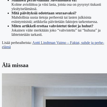
Millaisen perhe-elämän Silvennoinen eli?
Kolme avioliittoa ja viisi lasta, joista osa on pysynyt tiukasti
yksityiselämässä.
Mitä päivityksiä odotetaan seuraavaksi?
Mahdollisia uusia tietoja perheestä tai lasten julkisista
esiintymisistä; artikkelia päivitetään faktojen tarkentuessa.
Miten artikkeli erottaa vahvistetut tiedot ja huhut?
Jokainen väite merkitään joko “vahvistettu” tai “huhuna” ja
lähteistetään tarkasti.
Lisää perheaiheista:
Antti Lindtman Vaimo – Faktat, suhde ja perhe-
elämä
Älä missaa