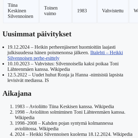
Tiina
Toinen
Keskinen
1983
Vahvistettu
W
vaimo
Silvennoinen
Uusimmat päivitykset
19.12.2024
– Heikin perheenjäsenet huomioitiin laajasti
julkisuudessa hänen poismenonsa jälkeen.
Iltalehti – Heikki
Silvennoisen perhe-esittely
10.10.2023
– Vahvistus: Silvennoisella kaksi poikaa Toni
Lähteenmäen kanssa. Wikipedia
12.5.2022
– Uudet huhut Ronja ja Hanna -nimisistä lapsista
levisivät mediassa. IS
Aikajana
1983 – Avioliitto Tiina Keskisen kanssa. Wikipedia
1998 – Avioliiton solmiminen Toni Lähteenmäen kanssa.
Wikipedia
1998–2008 – Kahden pojan syntymä kolmannessa
avioliitossa. Wikipedia
2024 – Heikki Silvennoisen kuolema 18.12.2024. Wikipedia