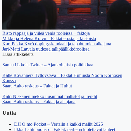
Risto räppääjä ja viileä venla rooleissa – faktoja
Mikko ja Helena Koivu – Faktat erosta ja kiistoista
Kari Pekka Kyrö doping-skandaali ja tapahtumien aikajana
Jari-Matti Latvala uudessa tallipäällikköroolissa
Lisää artikkeleita
Sanna Ukkola Twitter – Ajankohtaista politiikkaa
Kalle Rovanperä Tyttöystävä – Faktat Huhuista Noora Korhosen
Kanssa
Saara Aalto raskaus – Faktat ja Huhut
Katri Niskanen mekko uusimmat mallistot ja trendit
Saara Aalto raskaus – Faktat ja aikajana
Uutta
DJI O mo Pocket – Vertailu a kaikki mallit 2025
Ilkka Lahti puoliso – Faktat, perhe ja luotettavat lähteet