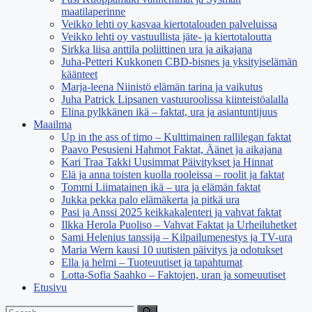
maatilaperinne
Veikko lehti oy kasvaa kiertotalouden palveluissa
Veikko lehti oy vastuullista jäte- ja kiertotaloutta
Sirkka liisa anttila poliittinen ura ja aikajana
Juha-Petteri Kukkonen CBD-bisnes ja yksityiselämän
käänteet
Marja-leena Niinistö elämän tarina ja vaikutus
Juha Patrick Lipsanen vastuuroolissa kiinteistöalalla
Elina pylkkänen ikä – faktat, ura ja asiantuntijuus
Maailma
Up in the ass of timo – Kulttimainen rallilegan faktat
Paavo Pesusieni Hahmot Faktat, Äänet ja aikajana
Kari Traa Takki Uusimmat Päivitykset ja Hinnat
Elä ja anna toisten kuolla rooleissa – roolit ja faktat
Tommi Liimatainen ikä – ura ja elämän faktat
Jukka pekka palo elämäkerta ja pitkä ura
Pasi ja Anssi 2025 keikkakalenteri ja vahvat faktat
Ilkka Herola Puoliso – Vahvat Faktat ja Urheiluhetket
Sami Helenius tanssija – Kilpailumenestys ja TV-ura
Maria Wern kausi 10 uutisten päivitys ja odotukset
Ella ja helmi – Tuoteuutiset ja tapahtumat
Lotta-Sofia Saahko – Faktojen, uran ja someuutiset
Etusivu
Search