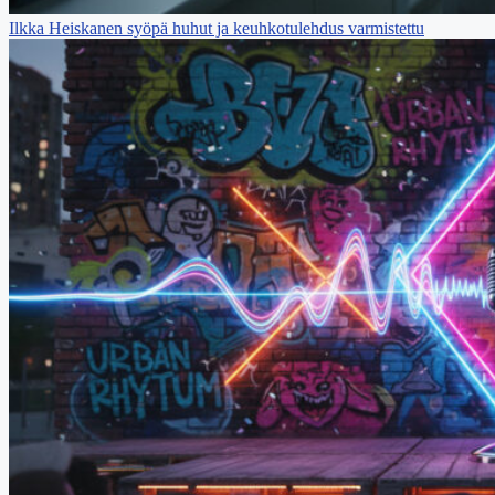
Ilkka Heiskanen syöpä huhut ja keuhkotulehdus varmistettu