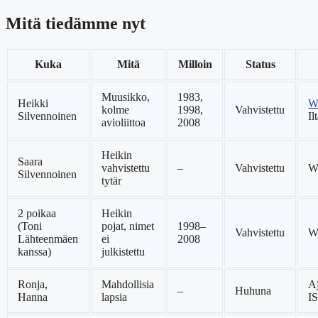
Mitä tiedämme nyt
Kuka
Mitä
Milloin
Status
Muusikko,
1983,
Heikki
W
kolme
1998,
Vahvistettu
Silvennoinen
Il
avioliittoa
2008
Heikin
Saara
vahvistettu
–
Vahvistettu
W
Silvennoinen
tytär
2 poikaa
Heikin
(Toni
pojat, nimet
1998–
Vahvistettu
W
Lähteenmäen
ei
2008
kanssa)
julkistettu
Ronja,
Mahdollisia
A
–
Huhuna
Hanna
lapsia
I