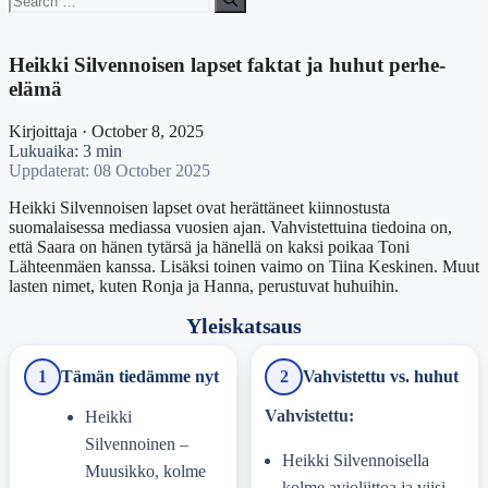
for:
Heikki Silvennoisen lapset faktat ja huhut perhe-
elämä
Kirjoittaja · October 8, 2025
Lukuaika: 3 min
Uppdaterat: 08 October 2025
Heikki Silvennoisen lapset ovat herättäneet kiinnostusta
suomalaisessa mediassa vuosien ajan. Vahvistettuina tiedoina on,
että Saara on hänen tytärsä ja hänellä on kaksi poikaa Toni
Lähteenmäen kanssa. Lisäksi toinen vaimo on Tiina Keskinen. Muut
lasten nimet, kuten Ronja ja Hanna, perustuvat huhuihin.
Yleiskatsaus
1
Tämän tiedämme nyt
2
Vahvistettu vs. huhut
Vahvistettu:
Heikki
Silvennoinen –
Heikki Silvennoisella
Muusikko, kolme
kolme avioliittoa ja viisi