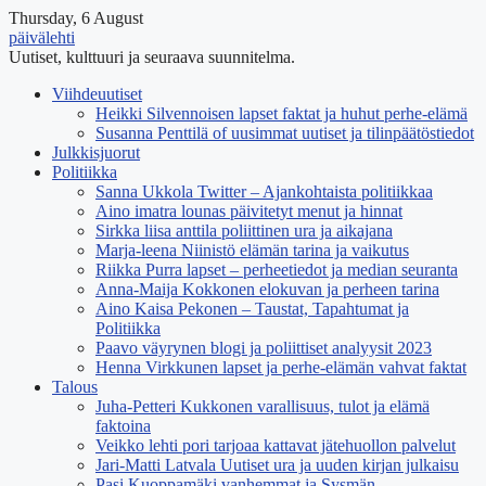
Thursday, 6 August
päivälehti
Uutiset, kulttuuri ja seuraava suunnitelma.
Viihdeuutiset
Heikki Silvennoisen lapset faktat ja huhut perhe-elämä
Susanna Penttilä of uusimmat uutiset ja tilinpäätöstiedot
Julkkisjuorut
Politiikka
Sanna Ukkola Twitter – Ajankohtaista politiikkaa
Aino imatra lounas päivitetyt menut ja hinnat
Sirkka liisa anttila poliittinen ura ja aikajana
Marja-leena Niinistö elämän tarina ja vaikutus
Riikka Purra lapset – perheetiedot ja median seuranta
Anna-Maija Kokkonen elokuvan ja perheen tarina
Aino Kaisa Pekonen – Taustat, Tapahtumat ja
Politiikka
Paavo väyrynen blogi ja poliittiset analyysit 2023
Henna Virkkunen lapset ja perhe-elämän vahvat faktat
Talous
Juha-Petteri Kukkonen varallisuus, tulot ja elämä
faktoina
Veikko lehti pori tarjoaa kattavat jätehuollon palvelut
Jari-Matti Latvala Uutiset ura ja uuden kirjan julkaisu
Pasi Kuoppamäki vanhemmat ja Sysmän