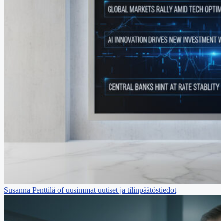
Susanna Penttilä of uusimmat uutiset ja tilinpäätöstiedot