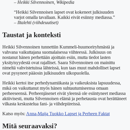
– Heikki Silvennoinen, Wikipedia
“Heikki Silvennoisen lapset ovat kokeneet julkisuuden
varjot omalla tavallaan. Kaikki eivät esiinny mediassa.”
– Iltalehti (viihdeuutiset)
Taustat ja konteksti
Heikki Silvennoinen tunnettiin Kummeli-huumoriryhmästä ja
vahvana vaikuttajana suomalaisessa viihteessä. Julkisuus on
nostanut hänen perhettään ajoittain esiin, mutta tiedot lasten
yksityisyydestä ovat rajalliset. Saara Silvennoinen on mainittu
nimeltä vahvistetuissa lähteissä, kun taas muut mahdolliset lapset
ovat pysyneet pääosin julkisuuden ulkopuolella.
Heikki kertoi itse perhedynamiikasta ja vaikeuksista lapsuudessa,
mikä on vaikuttanut myös hänen suhtautumiseensa omaan
perheeseensä. Perheenjäsenet eivät yleensä ole esiintyneet mediassa
aktiivisesti, mutta Silvennoisen elämä ja perhetausta ovat herättäneet
vilkasta keskustelua fani- ja viihdepiireissä.
Katso myös:
Anna-Maija Tuokko Lapset ja Perheen Faktat
Mitä seuraavaksi?