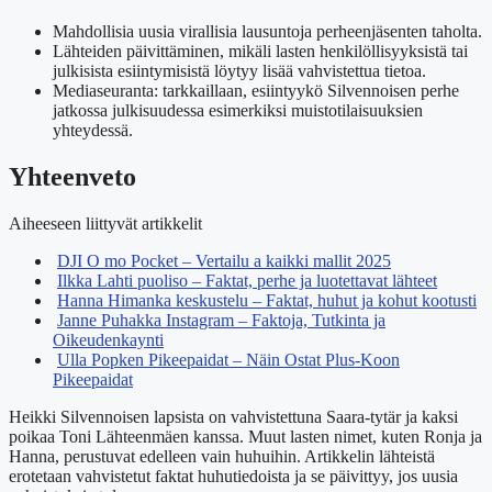
Mahdollisia uusia virallisia lausuntoja perheenjäsenten taholta.
Lähteiden päivittäminen, mikäli lasten henkilöllisyyksistä tai
julkisista esiintymisistä löytyy lisää vahvistettua tietoa.
Mediaseuranta: tarkkaillaan, esiintyykö Silvennoisen perhe
jatkossa julkisuudessa esimerkiksi muistotilaisuuksien
yhteydessä.
Yhteenveto
Aiheeseen liittyvät artikkelit
DJI O mo Pocket – Vertailu a kaikki mallit 2025
Ilkka Lahti puoliso – Faktat, perhe ja luotettavat lähteet
Hanna Himanka keskustelu – Faktat, huhut ja kohut kootusti
Janne Puhakka Instagram – Faktoja, Tutkinta ja
Oikeudenkaynti
Ulla Popken Pikeepaidat – Näin Ostat Plus-Koon
Pikeepaidat
Heikki Silvennoisen lapsista on vahvistettuna Saara-tytär ja kaksi
poikaa Toni Lähteenmäen kanssa. Muut lasten nimet, kuten Ronja ja
Hanna, perustuvat edelleen vain huhuihin. Artikkelin lähteistä
erotetaan vahvistetut faktat huhutiedoista ja se päivittyy, jos uusia