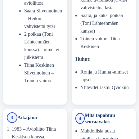
avioliittoa
vahvistettua lasta
Saara Silvennoinen
Saara, ja kaksi poikaa
– Heikin
(Toni Lähteenmäen
vahvistettu tytär
kanssa)
2 poikaa (Toni
Toinen vaimo: Tiina
Lähteenmäen
Keskinen
kanssa) – nimet ei
julkistettu
Huhut:
Tiina Keskinen
Ronja ja Hanna -nimiset
Silvennoinen –
lapset
Toinen vaimo
Yhteydet Jasmi Qvickiin
Mitä tapahtuu
3
Aikajana
4
seuraavaksi
1983 – Avioliitto Tiina
Mahdollisia uusia
Keskisen kanssa.
virallisia lausuntoja