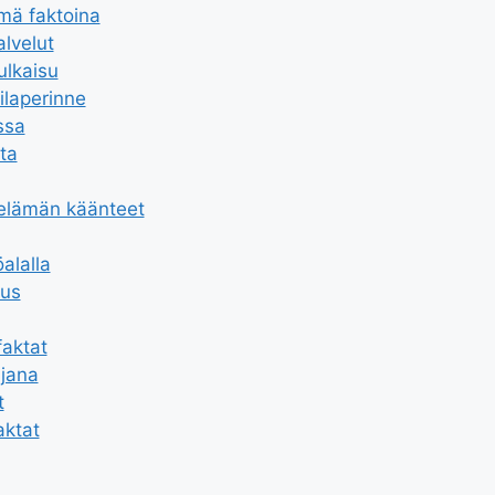
ämä faktoina
alvelut
ulkaisu
laperinne
ssa
tta
selämän käänteet
alalla
uus
faktat
ajana
t
aktat