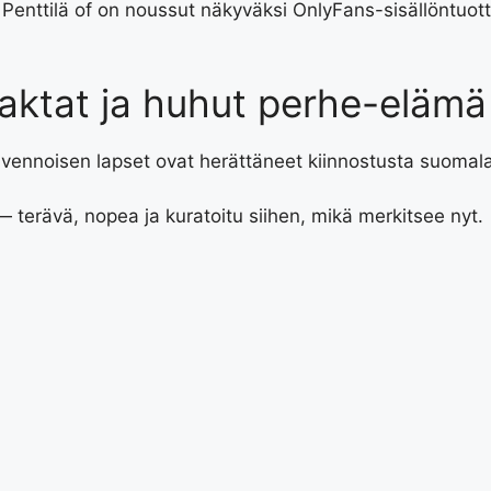
enttilä of on noussut näkyväksi OnlyFans-sisällöntuott
faktat ja huhut perhe-elämä
lvennoisen lapset ovat herättäneet kiinnostusta suomal
 terävä, nopea ja kuratoitu siihen, mikä merkitsee nyt.