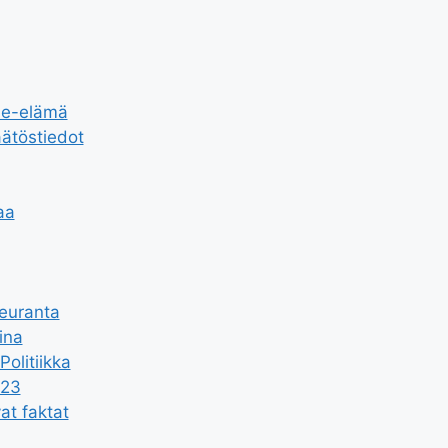
rhe-elämä
äätöstiedot
aa
seuranta
ina
olitiikka
023
at faktat