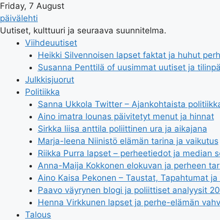
Friday, 7 August
päivälehti
Uutiset, kulttuuri ja seuraava suunnitelma.
Viihdeuutiset
Heikki Silvennoisen lapset faktat ja huhut pe
Susanna Penttilä of uusimmat uutiset ja tilinp
Julkkisjuorut
Politiikka
Sanna Ukkola Twitter – Ajankohtaista politiikk
Aino imatra lounas päivitetyt menut ja hinnat
Sirkka liisa anttila poliittinen ura ja aikajana
Marja-leena Niinistö elämän tarina ja vaikutus
Riikka Purra lapset – perheetiedot ja median 
Anna-Maija Kokkonen elokuvan ja perheen tar
Aino Kaisa Pekonen – Taustat, Tapahtumat ja P
Paavo väyrynen blogi ja poliittiset analyysit 2
Henna Virkkunen lapset ja perhe-elämän vahv
Talous