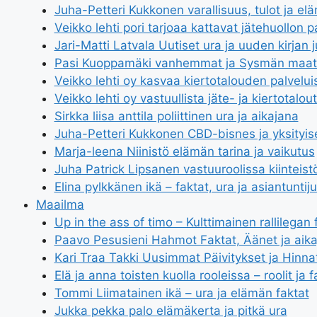
Juha-Petteri Kukkonen varallisuus, tulot ja el
Veikko lehti pori tarjoaa kattavat jätehuollon p
Jari-Matti Latvala Uutiset ura ja uuden kirjan j
Pasi Kuoppamäki vanhemmat ja Sysmän maati
Veikko lehti oy kasvaa kiertotalouden palvelui
Veikko lehti oy vastuullista jäte- ja kiertotalou
Sirkka liisa anttila poliittinen ura ja aikajana
Juha-Petteri Kukkonen CBD-bisnes ja yksityi
Marja-leena Niinistö elämän tarina ja vaikutus
Juha Patrick Lipsanen vastuuroolissa kiinteistö
Elina pylkkänen ikä – faktat, ura ja asiantuntij
Maailma
Up in the ass of timo – Kulttimainen rallilegan 
Paavo Pesusieni Hahmot Faktat, Äänet ja aik
Kari Traa Takki Uusimmat Päivitykset ja Hinna
Elä ja anna toisten kuolla rooleissa – roolit ja f
Tommi Liimatainen ikä – ura ja elämän faktat
Jukka pekka palo elämäkerta ja pitkä ura