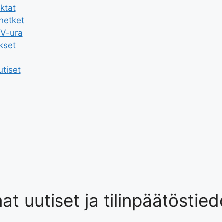
ktat
uhetket
TV-ura
kset
utiset
t uutiset ja tilinpäätöstied