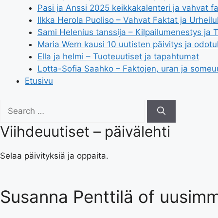
Pasi ja Anssi 2025 keikkakalenteri ja vahvat fa
Ilkka Herola Puoliso – Vahvat Faktat ja Urheil
Sami Helenius tanssija – Kilpailumenestys ja 
Maria Wern kausi 10 uutisten päivitys ja odotu
Ella ja helmi – Tuoteuutiset ja tapahtumat
Lotta-Sofia Saahko – Faktojen, uran ja someu
Etusivu
Search
for:
Viihdeuutiset – päivälehti
Selaa päivityksiä ja oppaita.
Susanna Penttilä of uusimma