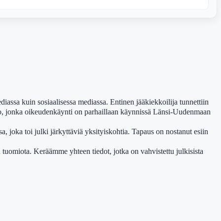
assa kuin sosiaalisessa mediassa. Entinen jääkiekkoilija tunnettiin
dmo, jonka oikeudenkäynti on parhaillaan käynnissä Länsi-Uudenmaan
 joka toi julki järkyttäviä yksityiskohtia. Tapaus on nostanut esiin
 tuomiota. Keräämme yhteen tiedot, jotka on vahvistettu julkisista