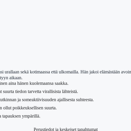
i urallaan sekä kotimaassa että ulkomailla. Hän jakoi elämästään avoimest
ttyyn aikaan.
ivinen aina hänen kuolemaansa saakka.
uurta tiedon tarvetta virallisista lähteistä.
utkinnan ja someaktiivisuuden ajallisesta suhteesta.
 ollut poikkeuksellisen suurta.
ta tapauksen ympärillä.
Perustiedot ja keskeiset tapahtumat