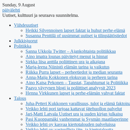
Sunday, 9 August
päivälehti
Uutiset, kulttuuri ja seuraava suunnitelma.
Viihdeuutiset
Heikki Silvennoisen lapset faktat ja huhut perhe-elämä
Susanna Penttilä of uusimmat uutiset ja tilinpäätöstiedot
Julkkisjuorut
Politiikka
Sanna Ukkola Twitter – Ajankohtaista politiikkaa
Aino imatra lounas päivitetyt menut ja hinnat
Sirkka liisa anttila poliittinen ura ja aikajana
Marja-leena Niinistö elämän tarina ja vaikutus
Riikka Purra lapset – perheetiedot ja median seuranta
Anna-Maija Kokkonen elokuvan ja perheen tarina
Aino Kaisa Pekonen – Taustat, Tapahtumat ja Politiikka
Paavo väyrynen blogi ja poliittiset analyysit 2023
Henna Virkkunen lapset ja perhe-elämän vahvat faktat
Talous
Juha-Petteri Kukkonen varallisuus, tulot ja elämä faktoin
Veikko lehti pori tarjoaa kattavat jätehuollon palvelut
Jari-Matti Latvala Uutiset ura ja uuden kirjan julkaisu
Pasi Kuoppamäki vanhemmat ja Sysmän maatilaperinne
Veikko lehti oy kasvaa kiertotalouden palveluissa
Veikko lehti oy vastuullista jäte- ja kiertotaloutta