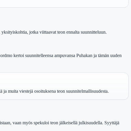
yksityiskohtia, jotka viittaavat teon ennalta suunnitteluun.
ä Nordmo kertoi suunnitelleensa ampuvansa Puhakan ja tämän uuden
ä ja muita viestejä osoituksena teon suunnitelmallisuudesta.
taan, vaan myös spekuloi teon jälkeisellä julkisuudella. Syyttäjä