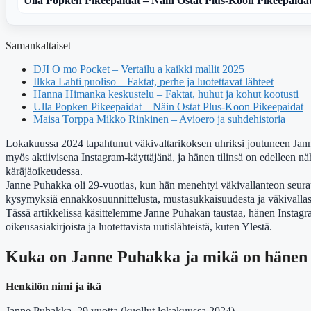
Ulla Popken Pikeepaidat – Näin Ostat Plus-Koon Pikeepaida
Samankaltaiset
DJI O mo Pocket – Vertailu a kaikki mallit 2025
Ilkka Lahti puoliso – Faktat, perhe ja luotettavat lähteet
Hanna Himanka keskustelu – Faktat, huhut ja kohut kootusti
Ulla Popken Pikeepaidat – Näin Ostat Plus-Koon Pikeepaidat
Maisa Torppa Mikko Rinkinen – Avioero ja suhdehistoria
Lokakuussa 2024 tapahtunut väkivaltarikoksen uhriksi joutuneen Janne
myös aktiivisena Instagram-käyttäjänä, ja hänen tilinsä on edelleen
käräjäoikeudessa.
Janne Puhakka oli 29-vuotias, kun hän menehtyi väkivallanteon seurauks
kysymyksiä ennakkosuunnittelusta, mustasukkaisuudesta ja väkivallas
Tässä artikkelissa käsittelemme Janne Puhakan taustaa, hänen Instagram
oikeusasiakirjoista ja luotettavista uutislähteistä, kuten Ylestä.
Kuka on Janne Puhakka ja mikä on hänen 
Henkilön nimi ja ikä
Janne Puhakka, 29 vuotta (kuollut lokakuussa 2024)