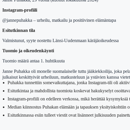
Instagram-profiili
@jannepuhakka – urheilu, matkailu ja positiivinen elämäntapa
Esitutkinnan tila
Valmistunut, syyte nostettu Länsi-Uudenmaan käräjäoikeudessa
Tuomio ja oikeudenkäynti
Tuomio määrä antaa 1. huhtikuuta
Janne Puhakka oli monelle suomalaiselle tuttu jääkiekkoilija, joka pelas
julkaisut keskittyivät urheiluun, matkusteluun ja ystävien kanssa viete
Puhakka tunnettiin somevaikuttajana, jonka Instagram-tili oli akti
Esitutkintaa ja mahdollista tuomiota koskevat hakukyselyt osoittavat s
Instagram-profiili on edelleen verkossa, mikä herättää kysymyksiä t
Median kiinnostus Puhakan elämään ja tapauksen yksityiskohtiin on
Esitutkinnassa esiin tulleet viestit ovat lisänneet julkisuuden painet