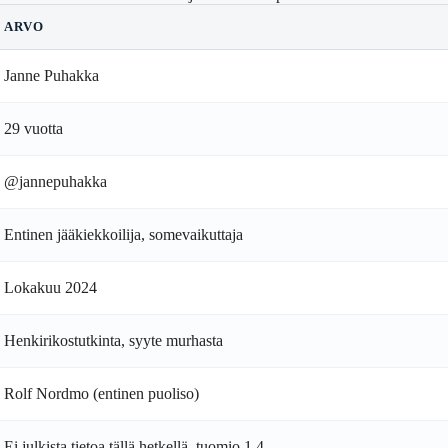
ARVO
Janne Puhakka
29 vuotta
@jannepuhakka
Entinen jääkiekkoilija, somevaikuttaja
Lokakuu 2024
Henkirikostutkinta, syyte murhasta
Rolf Nordmo (entinen puoliso)
Ei julkista tietoa tällä hetkellä, tuomio 1.4.