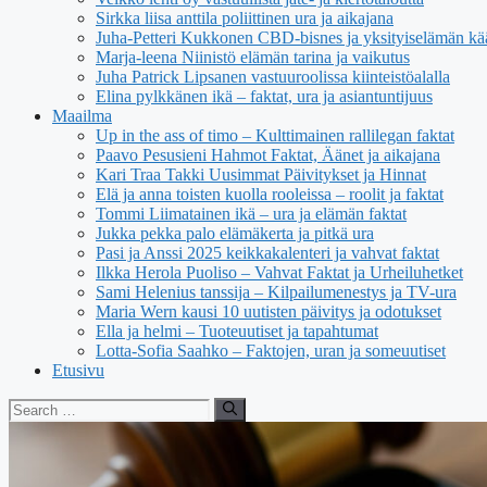
Sirkka liisa anttila poliittinen ura ja aikajana
Juha-Petteri Kukkonen CBD-bisnes ja yksityiselämän kä
Marja-leena Niinistö elämän tarina ja vaikutus
Juha Patrick Lipsanen vastuuroolissa kiinteistöalalla
Elina pylkkänen ikä – faktat, ura ja asiantuntijuus
Maailma
Up in the ass of timo – Kulttimainen rallilegan faktat
Paavo Pesusieni Hahmot Faktat, Äänet ja aikajana
Kari Traa Takki Uusimmat Päivitykset ja Hinnat
Elä ja anna toisten kuolla rooleissa – roolit ja faktat
Tommi Liimatainen ikä – ura ja elämän faktat
Jukka pekka palo elämäkerta ja pitkä ura
Pasi ja Anssi 2025 keikkakalenteri ja vahvat faktat
Ilkka Herola Puoliso – Vahvat Faktat ja Urheiluhetket
Sami Helenius tanssija – Kilpailumenestys ja TV-ura
Maria Wern kausi 10 uutisten päivitys ja odotukset
Ella ja helmi – Tuoteuutiset ja tapahtumat
Lotta-Sofia Saahko – Faktojen, uran ja someuutiset
Etusivu
Search
for: