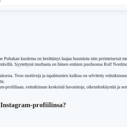
t
 Puhakan kuolema on herättänyt laajaa huomiota niin perinteisessä medi
 nähtävillä. Syytettynä murhasta on hänen entinen puolisonsa Rolf Nor
ena. Teon motiiveja ja tapahtumien kulkua on selvitetty esitutkinnassa,
ta.
-profiiliaan, esitutkinnan keskeisiä havaintoja, oikeudenkäyntiä ja sen
Instagram-profiilinsa?