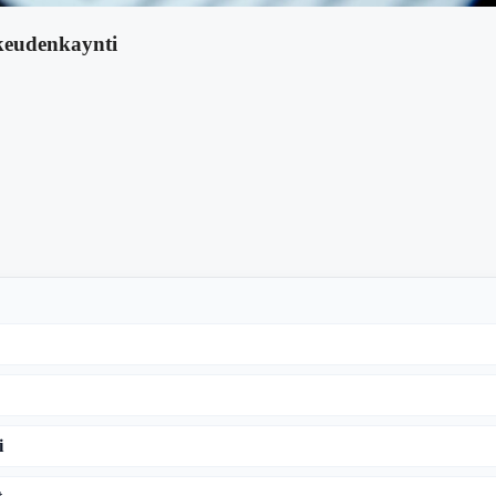
keudenkaynti
i