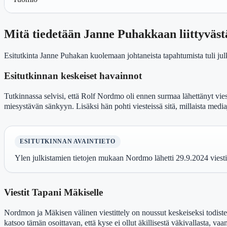
Mitä tiedetään Janne Puhakkaan liittyväst
Esitutkinta Janne Puhakan kuolemaan johtaneista tapahtumista tuli julki
Esitutkinnan keskeiset havainnot
Tutkinnassa selvisi, että Rolf Nordmo oli ennen surmaa lähettänyt v
miesystävän sänkyyn. Lisäksi hän pohti viesteissä sitä, millaista mediaj
ESITUTKINNAN AVAINTIETO
Ylen julkistamien tietojen mukaan Nordmo lähetti 29.9.2024 viestin
Viestit Tapani Mäkiselle
Nordmon ja Mäkisen välinen viestittely on noussut keskeiseksi todiste
katsoo tämän osoittavan, että kyse ei ollut äkillisestä väkivallasta, va