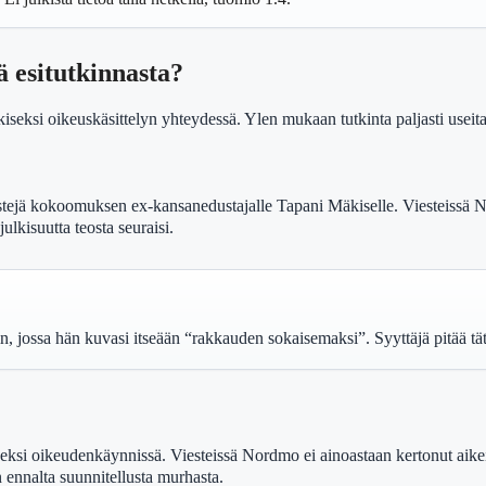
ä esitutkinnasta?
seksi oikeuskäsittelyn yhteydessä. Ylen mukaan tutkinta paljasti useita 
iestejä kokoomuksen ex-kansanedustajalle Tapani Mäkiselle. Viesteiss
ulkisuutta teosta seuraisi.
, jossa hän kuvasi itseään “rakkauden sokaisemaksi”. Syyttäjä pitää tät
eksi oikeudenkäynnissä. Viesteissä Nordmo ei ainoastaan kertonut aikeis
an ennalta suunnitellusta murhasta.