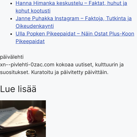
Hanna Himanka keskustelu – Faktat, huhut ja
kohut kootusti
Janne Puhakka Instagram – Faktoja, Tutkinta ja
Oikeudenkaynti
Ulla Popken Pikeepaidat – Näin Ostat Plus-Koon
Pikeepaidat
päivälehti
xn--pivlehti-0zac.com kokoaa uutiset, kulttuurin ja
suositukset. Kuratoitu ja päivitetty päivittäin.
Lue lisää