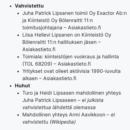
Vahvistettu
Juha Patrick Lipsanen toimii Oy Exactor Ab:n
ja Kiinteistö Oy Bölenraitti 11:n
toimitusjohtajana – Asiakastieto.fi
Liisa Hellevi Lipsanen on Kiinteistö Oy
Bölenraitti 11:n hallituksen jäsen –
Asiakastieto.fi
Toimiala: kiinteistöjen vuokraus ja hallinta
(TOL 68209) – Asiakastieto.fi
Yritykset ovat olleet aktiivisia 1990-luvulta
alkaen – Asiakastieto.fi
Huhut
Turo ja Heidi Lipsasen mahdollinen yhteys
Juha Patrick Lipsaseen –
ei julkista
vahvistettua lähdettä olemassa
Mahdollinen yhteys Armi Aavikkoon –
ei
vahvistettu (Wikipedia)