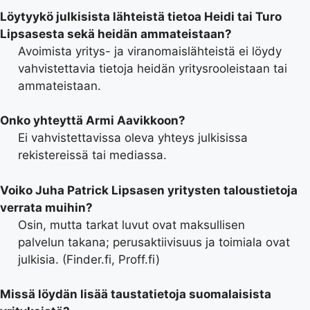
Löytyykö julkisista lähteistä tietoa Heidi tai Turo
Lipsasesta sekä heidän ammateistaan?
Avoimista yritys- ja viranomaislähteistä ei löydy
vahvistettavia tietoja heidän yritysrooleistaan tai
ammateistaan.
Onko yhteyttä Armi Aavikkoon?
Ei vahvistettavissa oleva yhteys julkisissa
rekistereissä tai mediassa.
Voiko Juha Patrick Lipsasen yritysten taloustietoja
verrata muihin?
Osin, mutta tarkat luvut ovat maksullisen
palvelun takana; perusaktiivisuus ja toimiala ovat
julkisia. (Finder.fi, Proff.fi)
Missä löydän lisää taustatietoja suomalaisista