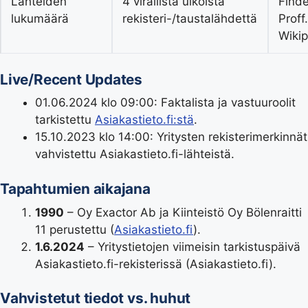
Lähteiden
4 virallista ulkoista
Finder
lukumäärä
rekisteri-/taustalähdettä
Proff.
Wiki
Live/Recent Updates
01.06.2024 klo 09:00
: Faktalista ja vastuuroolit
tarkistettu
Asiakastieto.fi:stä
.
15.10.2023 klo 14:00
: Yritysten rekisterimerkinnät
vahvistettu Asiakastieto.fi-lähteistä.
Tapahtumien aikajana
1990
– Oy Exactor Ab ja Kiinteistö Oy Bölenraitti
11 perustettu (
Asiakastieto.fi
).
1.6.2024
– Yritystietojen viimeisin tarkistuspäivä
Asiakastieto.fi-rekisterissä (Asiakastieto.fi).
Vahvistetut tiedot vs. huhut