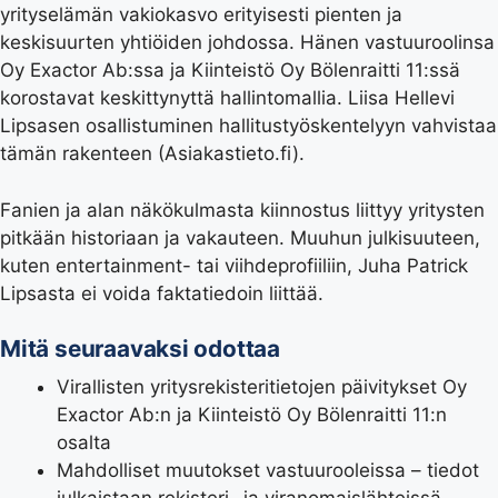
yrityselämän vakiokasvo erityisesti pienten ja
keskisuurten yhtiöiden johdossa. Hänen vastuuroolinsa
Oy Exactor Ab:ssa ja Kiinteistö Oy Bölenraitti 11:ssä
korostavat keskittynyttä hallintomallia. Liisa Hellevi
Lipsasen osallistuminen hallitustyöskentelyyn vahvistaa
tämän rakenteen (Asiakastieto.fi).
Fanien ja alan näkökulmasta kiinnostus liittyy yritysten
pitkään historiaan ja vakauteen. Muuhun julkisuuteen,
kuten entertainment- tai viihdeprofiiliin, Juha Patrick
Lipsasta ei voida faktatiedoin liittää.
Mitä seuraavaksi odottaa
Virallisten yritysrekisteritietojen päivitykset Oy
Exactor Ab:n ja Kiinteistö Oy Bölenraitti 11:n
osalta
Mahdolliset muutokset vastuurooleissa – tiedot
julkaistaan rekisteri- ja viranomaislähteissä