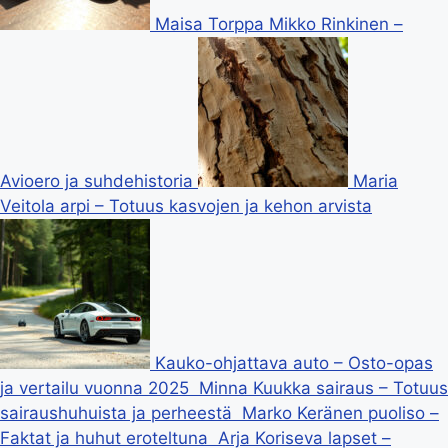
Maisa Torppa Mikko Rinkinen –
Avioero ja suhdehistoria
Maria
Veitola arpi – Totuus kasvojen ja kehon arvista
Kauko-ohjattava auto – Osto-opas
ja vertailu vuonna 2025
Minna Kuukka sairaus – Totuus
sairaushuhuista ja perheestä
Marko Keränen puoliso –
Faktat ja huhut eroteltuna
Arja Koriseva lapset –