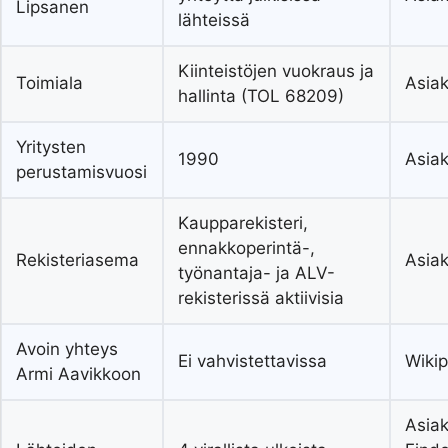
Lipsanen
lähteissä
Kiinteistöjen vuokraus ja
Toimiala
Asiak
hallinta (TOL 68209)
Yritysten
1990
Asiak
perustamisvuosi
Kaupparekisteri,
ennakkoperintä-,
Rekisteriasema
Asiak
työnantaja- ja ALV-
rekisterissä aktiivisia
Avoin yhteys
Ei vahvistettavissa
Wiki
Armi Aavikkoon
Asiak