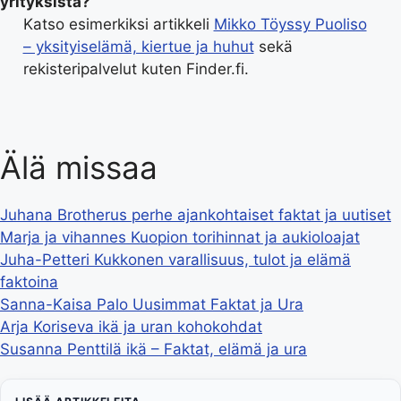
yrityksistä?
Katso esimerkiksi artikkeli
Mikko Töyssy Puoliso
– yksityiselämä, kiertue ja huhut
sekä
rekisteripalvelut kuten Finder.fi.
Älä missaa
Juhana Brotherus perhe ajankohtaiset faktat ja uutiset
Marja ja vihannes Kuopion torihinnat ja aukioloajat
Juha-Petteri Kukkonen varallisuus, tulot ja elämä
faktoina
Sanna-Kaisa Palo Uusimmat Faktat ja Ura
Arja Koriseva ikä ja uran kohokohdat
Susanna Penttilä ikä – Faktat, elämä ja ura