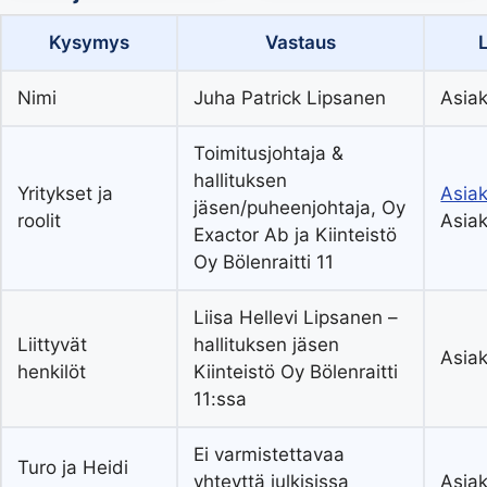
Kysymys
Vastaus
Nimi
Juha Patrick Lipsanen
Asiak
Toimitusjohtaja &
hallituksen
Yritykset ja
Asiak
jäsen/puheenjohtaja, Oy
roolit
Asiak
Exactor Ab ja Kiinteistö
Oy Bölenraitti 11
Liisa Hellevi Lipsanen –
Liittyvät
hallituksen jäsen
Asiak
henkilöt
Kiinteistö Oy Bölenraitti
11:ssa
Ei varmistettavaa
Turo ja Heidi
yhteyttä julkisissa
Asiak