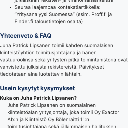
Seuraa laajempaa kontekstiartikkelia:
“Yritysanalyysi Suomessa” (esim. Proff.fi ja
Finder.fi taloustietojen osalta)
Yhteenveto & FAQ
Juha Patrick Lipsanen toimii kahden suomalaisen
kiinteistöyhtiön toimitusjohtajana ja hänen
vastuuroolinsa sekä yritysten pitkä toimintahistoria ovat
vahvistettu julkisista rekistereistä. Päivitykset
tiedotetaan aina luotettavin lähtein.
Usein kysytyt kysymykset
Kuka on Juha Patrick Lipsanen?
Juha Patrick Lipsanen on suomalainen
kiinteistöalan yritysjohtaja, joka toimii Oy Exactor
Ab:n ja Kiinteistö Oy Bölenraitti 11:n
toimitusjohtajana sekä jälkimmäisen hallituksen