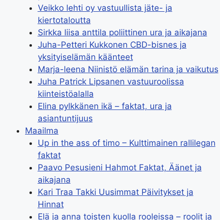
Veikko lehti oy vastuullista jäte- ja
kiertotaloutta
Sirkka liisa anttila poliittinen ura ja aikajana
Juha-Petteri Kukkonen CBD-bisnes ja
yksityiselämän käänteet
Marja-leena Niinistö elämän tarina ja vaikutus
Juha Patrick Lipsanen vastuuroolissa
kiinteistöalalla
Elina pylkkänen ikä – faktat, ura ja
asiantuntijuus
Maailma
Up in the ass of timo – Kulttimainen rallilegan
faktat
Paavo Pesusieni Hahmot Faktat, Äänet ja
aikajana
Kari Traa Takki Uusimmat Päivitykset ja
Hinnat
Elä ja anna toisten kuolla rooleissa – roolit ja