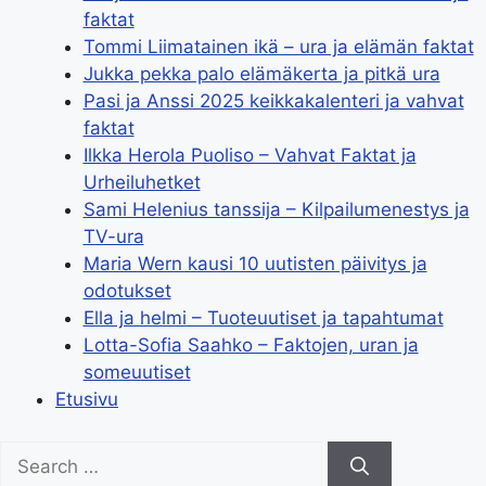
faktat
Tommi Liimatainen ikä – ura ja elämän faktat
Jukka pekka palo elämäkerta ja pitkä ura
Pasi ja Anssi 2025 keikkakalenteri ja vahvat
faktat
Ilkka Herola Puoliso – Vahvat Faktat ja
Urheiluhetket
Sami Helenius tanssija – Kilpailumenestys ja
TV-ura
Maria Wern kausi 10 uutisten päivitys ja
odotukset
Ella ja helmi – Tuoteuutiset ja tapahtumat
Lotta-Sofia Saahko – Faktojen, uran ja
someuutiset
Etusivu
Search
for: