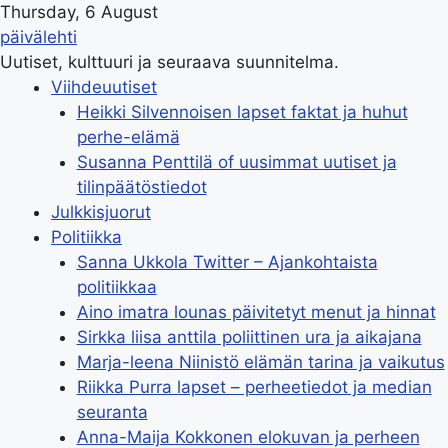
Thursday, 6 August
päivälehti
Uutiset, kulttuuri ja seuraava suunnitelma.
Viihdeuutiset
Heikki Silvennoisen lapset faktat ja huhut
perhe-elämä
Susanna Penttilä of uusimmat uutiset ja
tilinpäätöstiedot
Julkkisjuorut
Politiikka
Sanna Ukkola Twitter – Ajankohtaista
politiikkaa
Aino imatra lounas päivitetyt menut ja hinnat
Sirkka liisa anttila poliittinen ura ja aikajana
Marja-leena Niinistö elämän tarina ja vaikutus
Riikka Purra lapset – perheetiedot ja median
seuranta
Anna-Maija Kokkonen elokuvan ja perheen