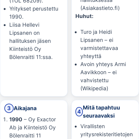
(TOL 68209).
(Asiakastieto.fi)
Yritykset perustettu
Huhut:
1990.
Liisa Hellevi
Turo ja Heidi
Lipsanen on
Lipsanen – ei
hallituksen jäsen
varmistettavaa
Kiinteistö Oy
yhteyttä
Bölenraitti 11:ssa.
Avoin yhteys Armi
Aavikkoon – ei
vahvistettu
(Wikipedia)
Mitä tapahtuu
3
Aikajana
4
seuraavaksi
1990
– Oy Exactor
Virallisten
Ab ja Kiinteistö Oy
yritysrekisteritietojen
Bölenraitti 11