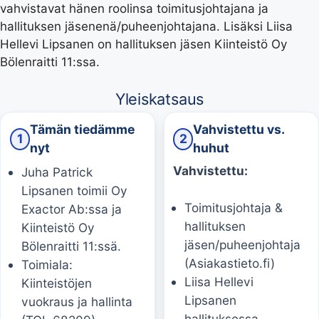
vahvistavat hänen roolinsa toimitusjohtajana ja
hallituksen jäsenenä/puheenjohtajana. Lisäksi Liisa
Hellevi Lipsanen on hallituksen jäsen Kiinteistö Oy
Bölenraitti 11:ssa.
Yleiskatsaus
Tämän tiedämme
Vahvistettu vs.
1
2
nyt
huhut
Vahvistettu:
Juha Patrick
Lipsanen toimii Oy
Toimitusjohtaja &
Exactor Ab:ssa ja
hallituksen
Kiinteistö Oy
jäsen/puheenjohtaja
Bölenraitti 11:ssä.
(Asiakastieto.fi)
Toimiala:
Liisa Hellevi
Kiinteistöjen
Lipsanen
vuokraus ja hallinta
hallituksessa