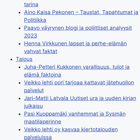
tarina
Aino Kaisa Pekonen – Taustat, Tapahtumat ja
Politiikka
Paavo väyrynen blogi ja poliittiset analyysit
2023
Henna Virkkunen lapset ja perhe-elämän
vahvat faktat
Talous
Juha-Petteri Kukkonen varallisuus, tulot ja
elämä faktoina
Veikko lehti pori tarjoaa kattavat jätehuollon
palvelut
Jari-Matti Latvala Uutiset ura ja uuden kirjan
julkaisu
Pasi Kuoppamäki vanhemmat ja Sysmän
maatilaperinne
Veikko lehti oy kasvaa kiertotalouden
palveluissa