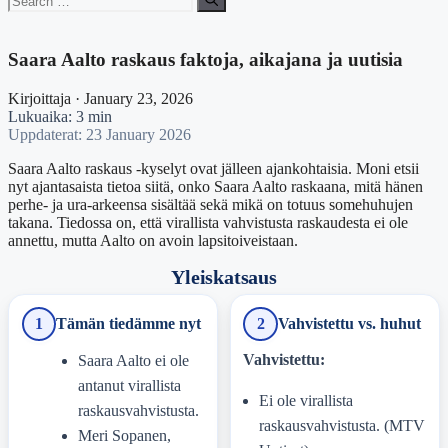
for:
Saara Aalto raskaus faktoja, aikajana ja uutisia
Kirjoittaja · January 23, 2026
Lukuaika: 3 min
Uppdaterat: 23 January 2026
Saara Aalto raskaus -kyselyt ovat jälleen ajankohtaisia. Moni etsii
nyt ajantasaista tietoa siitä, onko Saara Aalto raskaana, mitä hänen
perhe- ja ura-arkeensa sisältää sekä mikä on totuus somehuhujen
takana. Tiedossa on, että virallista vahvistusta raskaudesta ei ole
annettu, mutta Aalto on avoin lapsitoiveistaan.
Yleiskatsaus
1
Tämän tiedämme nyt
2
Vahvistettu vs. huhut
Vahvistettu:
Saara Aalto ei ole
antanut virallista
Ei ole virallista
raskausvahvistusta.
raskausvahvistusta. (MTV
Meri Sopanen,