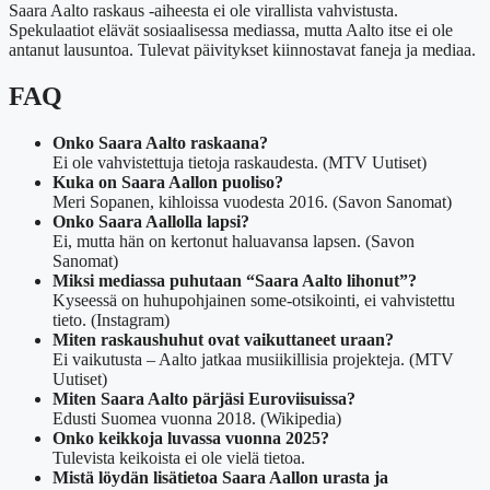
Saara Aalto raskaus -aiheesta ei ole virallista vahvistusta.
Spekulaatiot elävät sosiaalisessa mediassa, mutta Aalto itse ei ole
antanut lausuntoa. Tulevat päivitykset kiinnostavat faneja ja mediaa.
FAQ
Onko Saara Aalto raskaana?
Ei ole vahvistettuja tietoja raskaudesta. (MTV Uutiset)
Kuka on Saara Aallon puoliso?
Meri Sopanen, kihloissa vuodesta 2016. (Savon Sanomat)
Onko Saara Aallolla lapsi?
Ei, mutta hän on kertonut haluavansa lapsen. (Savon
Sanomat)
Miksi mediassa puhutaan “Saara Aalto lihonut”?
Kyseessä on huhupohjainen some-otsikointi, ei vahvistettu
tieto. (Instagram)
Miten raskaushuhut ovat vaikuttaneet uraan?
Ei vaikutusta – Aalto jatkaa musiikillisia projekteja. (MTV
Uutiset)
Miten Saara Aalto pärjäsi Euroviisuissa?
Edusti Suomea vuonna 2018. (Wikipedia)
Onko keikkoja luvassa vuonna 2025?
Tulevista keikoista ei ole vielä tietoa.
Mistä löydän lisätietoa Saara Aallon urasta ja