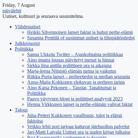
Friday, 7 August
päivälehti
Uutiset, kulttuuri ja seuraava suunnitelma.
Viihdeuutiset
Heikki Silvennoisen lapset faktat ja huhut perhe-elämä
Susanna Penttilä of uusimmat uutiset ja tilinpäätöstiedot
Julkkisjuorut
Politiikka
Sanna Ukkola Twitter – Ajankohtaista politiikkaa
Aino imatra lounas päivitetyt menut ja hinnat
Sirkka liisa anttila poliittinen ura ja aikajana
Marja-leena Niinistö elämän tarina ja vaikutus
Riikka Purra lapset – perheetiedot ja median seuranta
Anna-Maija Kokkonen elokuvan ja perheen tarina
Aino Kaisa Pekonen – Taustat, Tapahtumat ja
Politiikka
Paavo väyrynen blogi ja poliittiset analyysit 2023
Henna Virkkunen lapset ja perhe-elämän vahvat faktat
Talous
Juha-Petteri Kukkonen varallisuus, tulot ja elämä
faktoina
Veikko lehti pori tarjoaa kattavat jätehuollon palvelut
Jari-Matti Latvala Uutiset ura ja uuden kirjan julkaisu
Pasi Kuoppamäki vanhemmat ja Sysmän