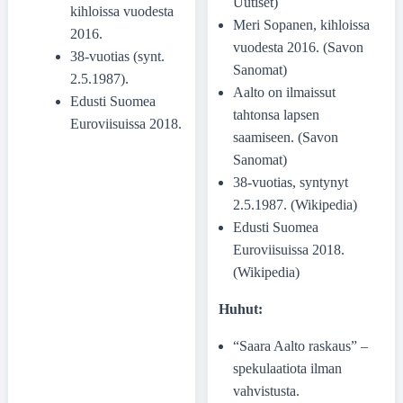
Uutiset)
kihloissa vuodesta
Meri Sopanen, kihloissa
2016.
vuodesta 2016. (Savon
38-vuotias (synt.
Sanomat)
2.5.1987).
Aalto on ilmaissut
Edusti Suomea
tahtonsa lapsen
Euroviisuissa 2018.
saamiseen. (Savon
Sanomat)
38-vuotias, syntynyt
2.5.1987. (Wikipedia)
Edusti Suomea
Euroviisuissa 2018.
(Wikipedia)
Huhut:
“Saara Aalto raskaus” –
spekulaatiota ilman
vahvistusta.