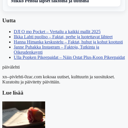
Mikko Peltola lapset faktoina ja uutisina
Uutta
DJI O mo Pocket – Vertailu a kaikki mallit 2025
Ilkka Lahti puoliso – Faktat, perhe ja luotettavat lähteet
Hanna Himanka keskustelu – Faktat, huhut ja kohut kootusti
Janne Puhakka Instagram – Faktoja, Tutkinta ja
Oikeudenkaynti
Ulla Popken Pikeepaidat – Näin Ostat Plus-Koon Pikeepaidat
päivälehti
xn--pivlehti-0zac.com kokoaa uutiset, kulttuurin ja suositukset.
Kuratoitu ja päivitetty päivittäin.
Lue lisää