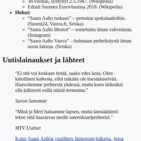
38-vuotias, syntynyt 2.5.1987. (Wikipedia)
Edusti Suomea Euroviisuissa 2018. (Wikipedia)
Huhut:
“Saara Aalto raskaus” – perustuu spekulaatioihin.
(Suomi24, Vauva.fi, Seiska)
“Saara Aalto lihonut” – somehuhu ilman vahvistusta.
(Instagram)
“Saara Aalto Vauva” – huhutaan perhelisäystä ilman
uusia faktoja. (Seiska)
Uutislainaukset ja lähteet
“Ei sitä voi koskaan tietää, saako edes lasta. Olen
kiitollinen kaikesta, eikä mikään ole itsestäänselvää.
Haaveilemme perheestä yhdessä, mutta koen tärkeäksi
olla julkisesti esillä näistä teemoista.”
Savon Sanomat
“Minä ja Meri haluamme lapsen, mutta lainsäädäntö
tekee siitä haastavaa meille sateenkaariperheenä.”
MTV Uutiset
Katso Saara Aallon virallinen Instagram-julkaisu, jossa