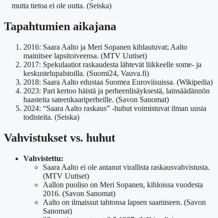
mutta tietoa ei ole uutta. (Seiska)
Tapahtumien aikajana
2016: Saara Aalto ja Meri Sopanen kihlautuvat; Aalto
mainitsee lapsitoiveensa. (MTV Uutiset)
2017: Spekulaatiot raskaudesta lähtevät liikkeelle some- ja
keskustelupalstoilla. (Suomi24, Vauva.fi)
2018: Saara Aalto edustaa Suomea Euroviisuissa. (Wikipedia)
2023: Pari kertoo häistä ja perheenlisäyksestä, lainsäädännön
haasteita sateenkaariperheille. (Savon Sanomat)
2024: “Saara Aalto raskaus” -huhut voimistuvat ilman uusia
todisteita. (Seiska)
Vahvistukset vs. huhut
Vahvistettu:
Saara Aalto ei ole antanut virallista raskausvahvistusta.
(MTV Uutiset)
Aallon puoliso on Meri Sopanen, kihloissa vuodesta
2016. (Savon Sanomat)
Aalto on ilmaissut tahtonsa lapsen saamiseen. (Savon
Sanomat)