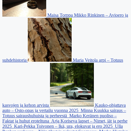
Maisa Torppa Mikko Rinkinen – Avioero ja
suhdehistoria
Maria Veitola arpi – Totuus
kasvojen ja kehon arvista
Kauko-ohjattava
auto – Osto-opas ja vertailu vuonna 2025
Minna Kuukka sairaus –
Totuus sairaushuhuista ja perheestä
Marko Keränen puoliso –
Faktat ja huhut eroteltuna
Arja Koriseva lapset – Nimet, iät ja perhe
2025
Kari-Pekka Toivonen – Ikä, ura, elokuvat ja ero 2025
Ulla