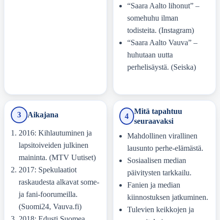
“Saara Aalto lihonut” –
somehuhu ilman
todisteita. (Instagram)
“Saara Aalto Vauva” –
huhutaan uutta
perhelisäystä. (Seiska)
Mitä tapahtuu
3
Aikajana
4
seuraavaksi
2016: Kihlautuminen ja
Mahdollinen virallinen
lapsitoiveiden julkinen
lausunto perhe-elämästä.
maininta. (MTV Uutiset)
Sosiaalisen median
2017: Spekulaatiot
päivitysten tarkkailu.
raskaudesta alkavat some-
Fanien ja median
ja fani-foorumeilla.
kiinnostuksen jatkuminen.
(Suomi24, Vauva.fi)
Tulevien keikkojen ja
2018: Edusti Suomea