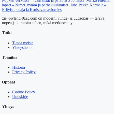
Popken verkossa – Näin tilaat ja palautat Suomessa
Marko Hietalan
lapset – Nimet, määrä ja perhekuulumiset
Juha Pekka Karmala –
Erityisopettaja ja Korisevan aviomies
xn--pivlehti-0zac.com on moderni viihde- ja uutisopas — terävä,
nopea ja kuratoitu siihen, mikä merkitsee nyt.
Tutki
Tietoa meistä
Yhteystiedot
Toimitus
Historia
Privacy Policy
Oppaat
Cookie Policy
Uutiskirje
Yhteys