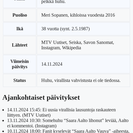
pelkkä huhu.
Puoliso
Meri Sopanen, kihloissa vuodesta 2016
Ikä
38 vuotta (synt. 2.5.1987)
MTV Uutiset, Seiska, Savon Sanomat,
Lähteet
Instagram, Wikipedia
Viimeisin
14.11.2024
päivitys
Status
Huhu, virallista vahvistusta ei ole tiedossa.
Ajankohtaiset päivitykset
14.11.2024 15:45:
Ei uusia virallisia lausuntoja raskauteen
liittyen. (MTV Uutiset)
13.11.2024 10:30:
Somehuhu “Saara Aalto lihonut” leviää, Aalto
ei kommentoi. (Instagram)
10.11.2024 18:00:
Fanit kyselevät “Saara Aalto Vauva” -aiheesta,