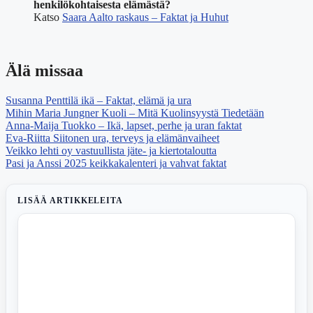
henkilökohtaisesta elämästä?
Katso
Saara Aalto raskaus – Faktat ja Huhut
Älä missaa
Susanna Penttilä ikä – Faktat, elämä ja ura
Mihin Maria Jungner Kuoli – Mitä Kuolinsyystä Tiedetään
Anna-Maija Tuokko – Ikä, lapset, perhe ja uran faktat
Eva-Riitta Siitonen ura, terveys ja elämänvaiheet
Veikko lehti oy vastuullista jäte- ja kiertotaloutta
Pasi ja Anssi 2025 keikkakalenteri ja vahvat faktat
LISÄÄ ARTIKKELEITA