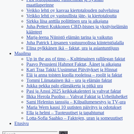
maatilaperinne
Veikko lehti oy kasvaa kiertotalouden palveluissa
Veikko lehti oy vastuullista jäte- ja kiertotaloutta
Sirkka liisa anttila poliittinen ura ja aikajana
Juha-Petteri Kukkonen CBD-bisnes ja yksityiselämän
käänteet
Marja-leena Niinistö elämän tarina ja vaikutus
Juha Patrick Lipsanen vastuuroolissa kiinteistöalalla
Elina pylkkänen ikä – faktat, ura ja asiantuntijuus
Maailma
Up in the ass of timo – Kulttimainen rallilegan faktat
Paavo Pesusieni Hahmot Faktat, Äänet ja aikajana
Kari Traa Takki Uusimmat Päivitykset ja Hinnat
Elä ja anna toisten kuolla rooleissa – roolit ja faktat
Tommi Liimatainen ikä – ura ja elämän faktat
Jukka pekka palo elämäkerta ja pitkä ura
Pasi ja Anssi 2025 keikkakalenteri ja vahvat faktat
Ilkka Herola Puoliso – Vahvat Faktat ja Urheiluhetket
Sami Helenius tanssija – Kilpailumenestys ja TV-ura
Maria Wern kausi 10 uutisten päivitys ja odotukset
Ella ja helmi – Tuoteuutiset ja tapahtumat
Lotta-Sofia Saahko – Faktojen, uran ja someuutiset
Etusivu
Search