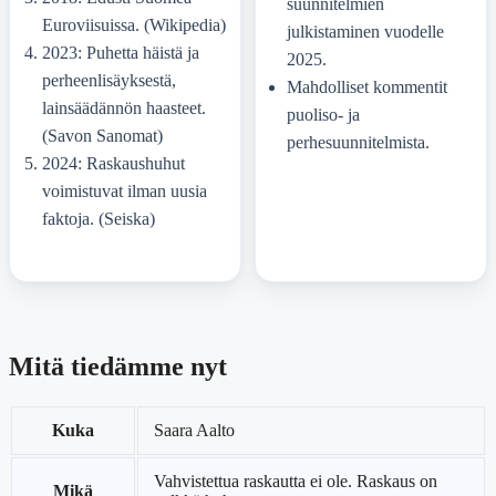
suunnitelmien
Euroviisuissa. (Wikipedia)
julkistaminen vuodelle
2023: Puhetta häistä ja
2025.
perheenlisäyksestä,
Mahdolliset kommentit
lainsäädännön haasteet.
puoliso- ja
(Savon Sanomat)
perhesuunnitelmista.
2024: Raskaushuhut
voimistuvat ilman uusia
faktoja. (Seiska)
Mitä tiedämme nyt
Kuka
Saara Aalto
Vahvistettua raskautta ei ole. Raskaus on
Mikä