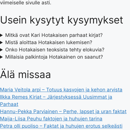
viimeiselle sivulle asti.
Usein kysytyt kysymykset
Mitkä ovat Kari Hotakaisen parhaat kirjat?
Mistä aloittaa Hotakaisen lukemisen?
Onko Hotakaisen teoksista tehty elokuvia?
Millaisia palkintoja Hotakainen on saanut?
Älä missaa
Maria Veitola arpi – Totuus kasvojen ja kehon arvista
Ilkka Remes Kirjat – Järjestyksessä Uusimmat ja
Parhaat
Hannu-Pekka Parviainen – Perhe, lapset ja uran faktat
Maija-Liisa Peuhu faktojen ja huhujen tarina
Petra olli puoliso – Faktat ja huhujen erotus selkeästi