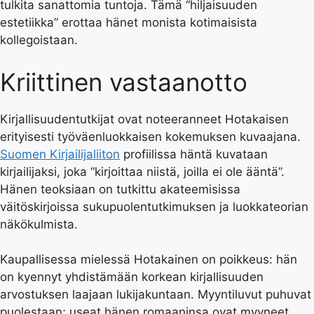
tulkita sanattomia tuntoja. Tämä “hiljaisuuden
estetiikka” erottaa hänet monista kotimaisista
kollegoistaan.
Kriittinen vastaanotto
Kirjallisuudentutkijat ovat noteeranneet Hotakaisen
erityisesti työväenluokkaisen kokemuksen kuvaajana.
Suomen Kirjailijaliiton
profiilissa häntä kuvataan
kirjailijaksi, joka “kirjoittaa niistä, joilla ei ole ääntä”.
Hänen teoksiaan on tutkittu akateemisissa
väitöskirjoissa sukupuolentutkimuksen ja luokkateorian
näkökulmista.
Kaupallisessa mielessä Hotakainen on poikkeus: hän
on kyennyt yhdistämään korkean kirjallisuuden
arvostuksen laajaan lukijakuntaan. Myyntiluvut puhuvat
puolestaan; useat hänen romaaninsa ovat myyneet