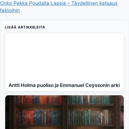
Onko Pekka Poudalla Lapsia – Täydellinen katsaus
faktoihin
LISÄÄ ARTIKKELEITA
Antti Holma puoliso ja Emmanuel Ceyssonin arki