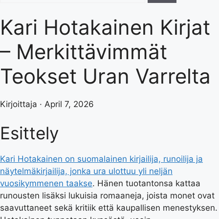
Kari Hotakainen Kirjat
– Merkittävimmät
Teokset Uran Varrelta
Kirjoittaja · April 7, 2026
Esittely
Kari Hotakainen on suomalainen kirjailija, runoilija ja
näytelmäkirjailija, jonka ura ulottuu yli neljän
vuosikymmenen taakse
. Hänen tuotantonsa kattaa
runousten lisäksi lukuisia romaaneja, joista monet ovat
saavuttaneet sekä kritiik että kaupallisen menestyksen.