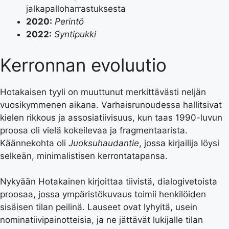
jalkapalloharrastuksesta
2020:
Perintö
2022:
Syntipukki
Kerronnan evoluutio
Hotakaisen tyyli on muuttunut merkittävästi neljän
vuosikymmenen aikana. Varhaisrunoudessa hallitsivat
kielen rikkous ja assosiatiivisuus, kun taas 1990-luvun
proosa oli vielä kokeilevaa ja fragmentaarista.
Käännekohta oli
Juoksuhaudantie
, jossa kirjailija löysi
selkeän, minimalistisen kerrontatapansa.
Nykyään Hotakainen kirjoittaa tiivistä, dialogivetoista
proosaa, jossa ympäristökuvaus toimii henkilöiden
sisäisen tilan peilinä. Lauseet ovat lyhyitä, usein
nominatiivipainotteisia, ja ne jättävät lukijalle tilan