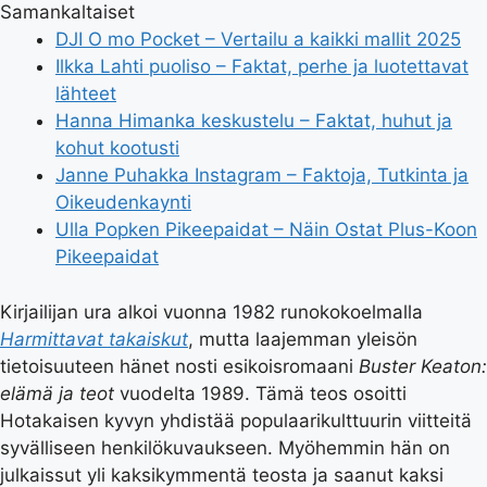
Samankaltaiset
DJI O mo Pocket – Vertailu a kaikki mallit 2025
Ilkka Lahti puoliso – Faktat, perhe ja luotettavat
lähteet
Hanna Himanka keskustelu – Faktat, huhut ja
kohut kootusti
Janne Puhakka Instagram – Faktoja, Tutkinta ja
Oikeudenkaynti
Ulla Popken Pikeepaidat – Näin Ostat Plus-Koon
Pikeepaidat
Kirjailijan ura alkoi vuonna 1982 runokokoelmalla
Harmittavat takaiskut
, mutta laajemman yleisön
tietoisuuteen hänet nosti esikoisromaani
Buster Keaton:
elämä ja teot
vuodelta 1989. Tämä teos osoitti
Hotakaisen kyvyn yhdistää populaarikulttuurin viitteitä
syvälliseen henkilökuvaukseen. Myöhemmin hän on
julkaissut yli kaksikymmentä teosta ja saanut kaksi