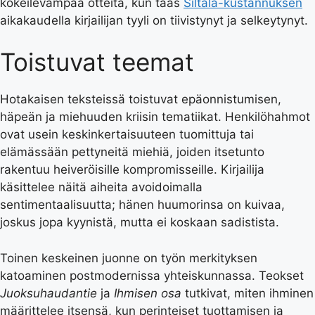
kokeilevampaa otteita, kun taas
Siltala-kustannuksen
aikakaudella kirjailijan tyyli on tiivistynyt ja selkeytynyt.
Toistuvat teemat
Hotakaisen teksteissä toistuvat epäonnistumisen,
häpeän ja miehuuden kriisin tematiikat. Henkilöhahmot
ovat usein keskinkertaisuuteen tuomittuja tai
elämässään pettyneitä miehiä, joiden itsetunto
rakentuu heiveröisille kompromisseille. Kirjailija
käsittelee näitä aiheita avoidoimalla
sentimentaalisuutta; hänen huumorinsa on kuivaa,
joskus jopa kyynistä, mutta ei koskaan sadistista.
Toinen keskeinen juonne on työn merkityksen
katoaminen postmodernissa yhteiskunnassa. Teokset
Juoksuhaudantie
ja
Ihmisen osa
tutkivat, miten ihminen
määrittelee itsensä, kun perinteiset tuottamisen ja