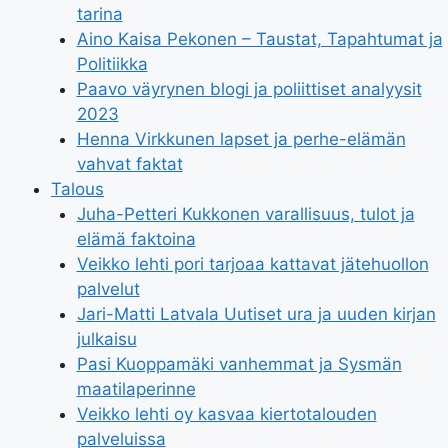
tarina
Aino Kaisa Pekonen – Taustat, Tapahtumat ja
Politiikka
Paavo väyrynen blogi ja poliittiset analyysit
2023
Henna Virkkunen lapset ja perhe-elämän
vahvat faktat
Talous
Juha-Petteri Kukkonen varallisuus, tulot ja
elämä faktoina
Veikko lehti pori tarjoaa kattavat jätehuollon
palvelut
Jari-Matti Latvala Uutiset ura ja uuden kirjan
julkaisu
Pasi Kuoppamäki vanhemmat ja Sysmän
maatilaperinne
Veikko lehti oy kasvaa kiertotalouden
palveluissa