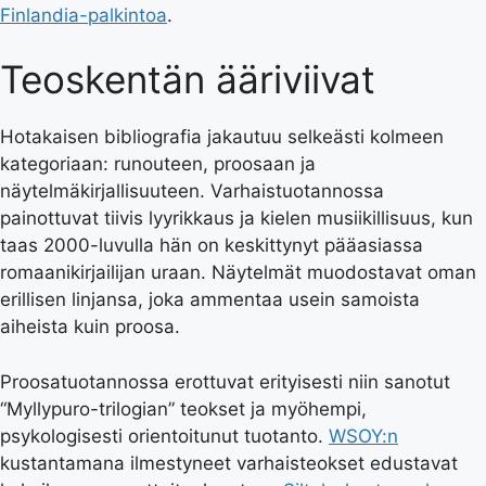
Finlandia-palkintoa
.
Teoskentän ääriviivat
Hotakaisen bibliografia jakautuu selkeästi kolmeen
kategoriaan: runouteen, proosaan ja
näytelmäkirjallisuuteen. Varhaistuotannossa
painottuvat tiivis lyyrikkaus ja kielen musiikillisuus, kun
taas 2000-luvulla hän on keskittynyt pääasiassa
romaanikirjailijan uraan. Näytelmät muodostavat oman
erillisen linjansa, joka ammentaa usein samoista
aiheista kuin proosa.
Proosatuotannossa erottuvat erityisesti niin sanotut
“Myllypuro-trilogian” teokset ja myöhempi,
psykologisesti orientoitunut tuotanto.
WSOY:n
kustantamana ilmestyneet varhaisteokset edustavat