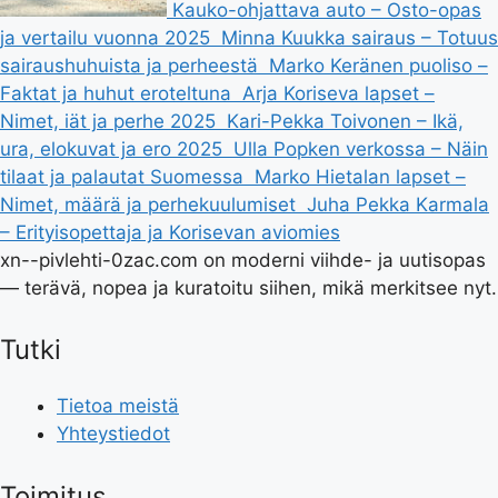
Kauko-ohjattava auto – Osto-opas
ja vertailu vuonna 2025
Minna Kuukka sairaus – Totuus
sairaushuhuista ja perheestä
Marko Keränen puoliso –
Faktat ja huhut eroteltuna
Arja Koriseva lapset –
Nimet, iät ja perhe 2025
Kari-Pekka Toivonen – Ikä,
ura, elokuvat ja ero 2025
Ulla Popken verkossa – Näin
tilaat ja palautat Suomessa
Marko Hietalan lapset –
Nimet, määrä ja perhekuulumiset
Juha Pekka Karmala
– Erityisopettaja ja Korisevan aviomies
xn--pivlehti-0zac.com on moderni viihde- ja uutisopas
— terävä, nopea ja kuratoitu siihen, mikä merkitsee nyt.
Tutki
Tietoa meistä
Yhteystiedot
Toimitus