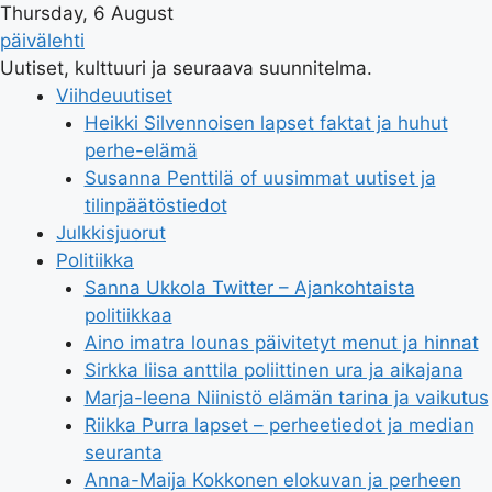
Thursday, 6 August
päivälehti
Uutiset, kulttuuri ja seuraava suunnitelma.
Viihdeuutiset
Heikki Silvennoisen lapset faktat ja huhut
perhe-elämä
Susanna Penttilä of uusimmat uutiset ja
tilinpäätöstiedot
Julkkisjuorut
Politiikka
Sanna Ukkola Twitter – Ajankohtaista
politiikkaa
Aino imatra lounas päivitetyt menut ja hinnat
Sirkka liisa anttila poliittinen ura ja aikajana
Marja-leena Niinistö elämän tarina ja vaikutus
Riikka Purra lapset – perheetiedot ja median
seuranta
Anna-Maija Kokkonen elokuvan ja perheen