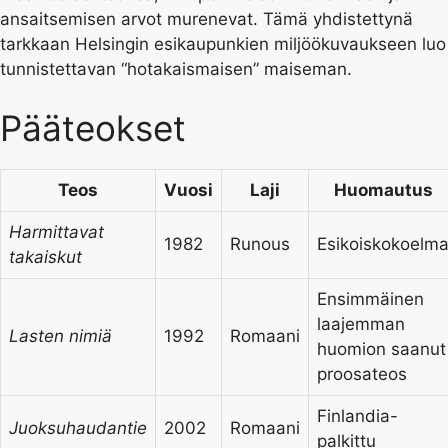
ansaitsemisen arvot murenevat. Tämä yhdistettynä
tarkkaan Helsingin esikaupunkien miljöökuvaukseen luo
tunnistettavan “hotakaismaisen” maiseman.
Pääteokset
Teos
Vuosi
Laji
Huomautus
Harmittavat
1982
Runous
Esikoiskokoelm
takaiskut
Ensimmäinen
laajemman
Lasten nimiä
1992
Romaani
huomion saanut
proosateos
Finlandia-
Juoksuhaudantie
2002
Romaani
palkittu