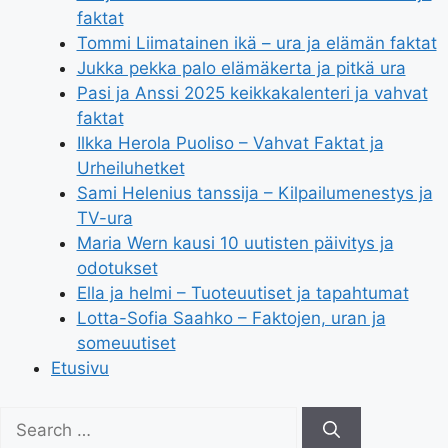
faktat
Tommi Liimatainen ikä – ura ja elämän faktat
Jukka pekka palo elämäkerta ja pitkä ura
Pasi ja Anssi 2025 keikkakalenteri ja vahvat
faktat
Ilkka Herola Puoliso – Vahvat Faktat ja
Urheiluhetket
Sami Helenius tanssija – Kilpailumenestys ja
TV-ura
Maria Wern kausi 10 uutisten päivitys ja
odotukset
Ella ja helmi – Tuoteuutiset ja tapahtumat
Lotta-Sofia Saahko – Faktojen, uran ja
someuutiset
Etusivu
Search
for: