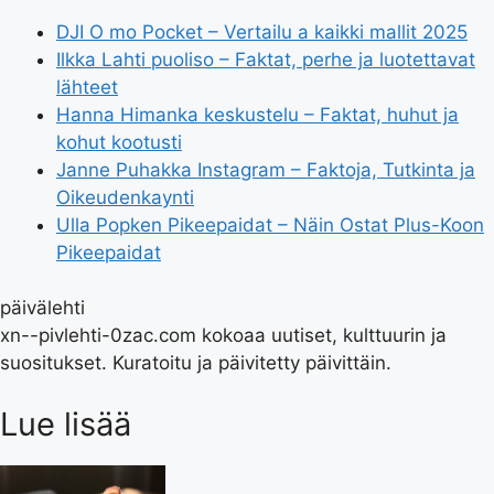
DJI O mo Pocket – Vertailu a kaikki mallit 2025
Ilkka Lahti puoliso – Faktat, perhe ja luotettavat
lähteet
Hanna Himanka keskustelu – Faktat, huhut ja
kohut kootusti
Janne Puhakka Instagram – Faktoja, Tutkinta ja
Oikeudenkaynti
Ulla Popken Pikeepaidat – Näin Ostat Plus-Koon
Pikeepaidat
päivälehti
xn--pivlehti-0zac.com kokoaa uutiset, kulttuurin ja
suositukset. Kuratoitu ja päivitetty päivittäin.
Lue lisää