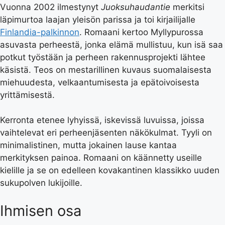
Vuonna 2002 ilmestynyt
Juoksuhaudantie
merkitsi
läpimurtoa laajan yleisön parissa ja toi kirjailijalle
Finlandia-palkinnon
. Romaani kertoo Myllypurossa
asuvasta perheestä, jonka elämä mullistuu, kun isä saa
potkut työstään ja perheen rakennusprojekti lähtee
käsistä. Teos on mestarillinen kuvaus suomalaisesta
miehuudesta, velkaantumisesta ja epätoivoisesta
yrittämisestä.
Kerronta etenee lyhyissä, iskevissä luvuissa, joissa
vaihtelevat eri perheenjäsenten näkökulmat. Tyyli on
minimalistinen, mutta jokainen lause kantaa
merkityksen painoa. Romaani on käännetty useille
kielille ja se on edelleen kovakantinen klassikko uuden
sukupolven lukijoille.
Ihmisen osa