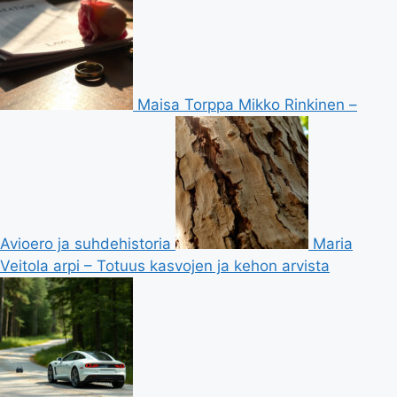
Maisa Torppa Mikko Rinkinen –
Avioero ja suhdehistoria
Maria
Veitola arpi – Totuus kasvojen ja kehon arvista