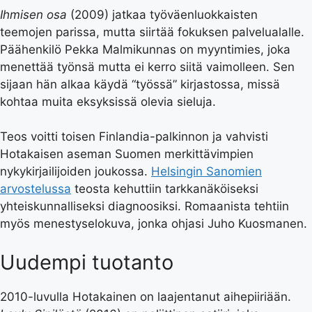
Ihmisen osa
(2009) jatkaa työväenluokkaisten
teemojen parissa, mutta siirtää fokuksen palvelualalle.
Päähenkilö Pekka Malmikunnas on myyntimies, joka
menettää työnsä mutta ei kerro siitä vaimolleen. Sen
sijaan hän alkaa käydä “työssä” kirjastossa, missä
kohtaa muita eksyksissä olevia sieluja.
Teos voitti toisen Finlandia-palkinnon ja vahvisti
Hotakaisen aseman Suomen merkittävimpien
nykykirjailijoiden joukossa.
Helsingin Sanomien
arvostelussa
teosta kehuttiin tarkkanäköiseksi
yhteiskunnalliseksi diagnoosiksi. Romaanista tehtiin
myös menestyselokuva, jonka ohjasi Juho Kuosmanen.
Uudempi tuotanto
2010-luvulla Hotakainen on laajentanut aihepiiriään.