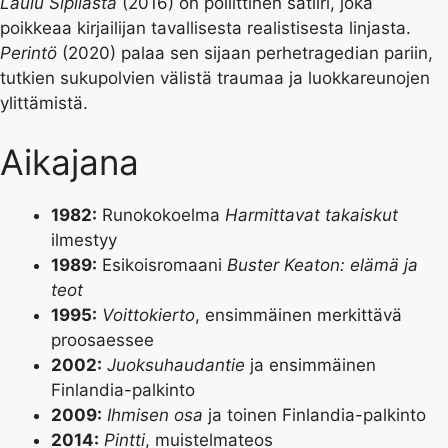
Laulu Sipilästä
(2016) on poliittinen satiiri, joka
poikkeaa kirjailijan tavallisesta realistisesta linjasta.
Perintö
(2020) palaa sen sijaan perhetragedian pariin,
tutkien sukupolvien välistä traumaa ja luokkareunojen
ylittämistä.
Aikajana
1982:
Runokokoelma
Harmittavat takaiskut
ilmestyy
1989:
Esikoisromaani
Buster Keaton: elämä ja
teot
1995:
Voittokierto
, ensimmäinen merkittävä
proosaessee
2002:
Juoksuhaudantie
ja ensimmäinen
Finlandia-palkinto
2009:
Ihmisen osa
ja toinen Finlandia-palkinto
2014:
Pintti
, muistelmateos