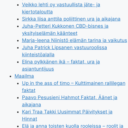
Veikko lehti oy vastuullista jäte- ja
kiertotaloutta
Sirkka liisa anttila poliittinen ura ja aikajana
Juha-Petteri Kukkonen CBD-bisnes ja
yksityiselämän käänteet
Marja-leena Niinistö elämän tarina ja vaikutus
Juha Patrick Lipsanen vastuuroolissa
kiinteistöalalla
Elina pylkkänen ikä – faktat, ura ja
asiantuntijuus
Maailma
Up in the ass of timo – Kulttimainen rallilegan
faktat
Paavo Pesusieni Hahmot Faktat, Äänet ja
aikajana
Kari Traa Takki Uusimmat Päivitykset ja
Hinnat
Elä ja anna toisten kuolla rooleissa – roolit ja