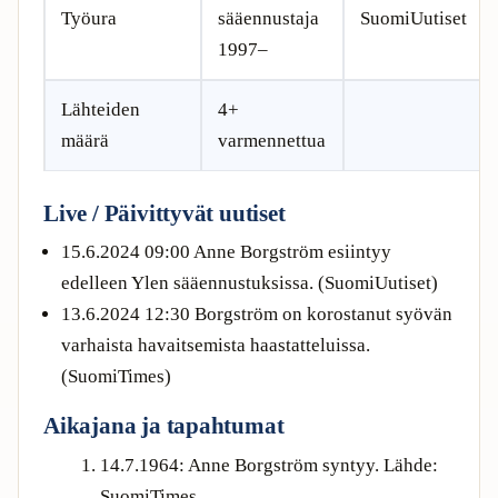
Työura
sääennustaja
SuomiUutiset
1997–
Lähteiden
4+
määrä
varmennettua
Live / Päivittyvät uutiset
15.6.2024 09:00
Anne Borgström esiintyy
edelleen Ylen sääennustuksissa. (SuomiUutiset)
13.6.2024 12:30
Borgström on korostanut syövän
varhaista havaitsemista haastatteluissa.
(SuomiTimes)
Aikajana ja tapahtumat
14.7.1964: Anne Borgström syntyy. Lähde:
SuomiTimes