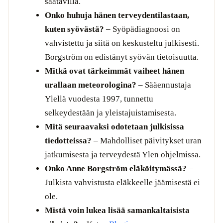
saatavilla.
Onko huhuja hänen terveydentilastaan,
kuten syövästä?
– Syöpädiagnoosi on
vahvistettu ja siitä on keskusteltu julkisesti.
Borgström on edistänyt syövän tietoisuutta.
Mitkä ovat tärkeimmät vaiheet hänen
urallaan meteorologina?
– Sääennustaja
Ylellä vuodesta 1997, tunnettu
selkeydestään ja yleistajuistamisesta.
Mitä seuraavaksi odotetaan julkisissa
tiedotteissa?
– Mahdolliset päivitykset uran
jatkumisesta ja terveydestä Ylen ohjelmissa.
Onko Anne Borgström eläköitymässä?
–
Julkista vahvistusta eläkkeelle jäämisestä ei
ole.
Mistä voin lukea lisää samankaltaisista