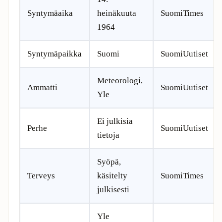
Syntymäaika
heinäkuuta
SuomiTimes
1964
Syntymäpaikka
Suomi
SuomiUutiset
Meteorologi,
Ammatti
SuomiUutiset
Yle
Ei julkisia
Perhe
SuomiUutiset
tietoja
Syöpä,
Terveys
käsitelty
SuomiTimes
julkisesti
Yle