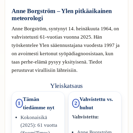
Anne Borgström – Ylen pitkäaikainen
meteorologi
Anne Borgström, syntynyt 14. heinäkuuta 1964, on
vahvistetusti 61-vuotias vuonna 2025. Hän
työskentelee Ylen sääennustajana vuodesta 1997 ja
on avoimesti kertonut syöpädiagnoosistaan, kun
taas perhe-elämä pysyy yksityisenä. Tiedot
perustuvat virallisiin lähteisiin.
Yleiskatsaus
Tämän
Vahvistettu vs.
1
2
tiedämme nyt
huhut
Vahvistettu:
Kokonaisikä
(2025): 61 vuotta
Anne Borgström
(SuomiTimes)