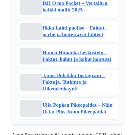
DJI O mo Pocket – Vertailu a
kaikki mallit 2025
Ilkka Lahti puoliso – Faktat,
perhe ja luotettavat lähteet
Hanna Himanka keskustelu –
Faktat, huhut ja kohut kootusti
Janne Puhakka Instagram –
Faktoja, Tutkinta ja
Oikeudenkaynti
Ulla Popken Pikeepaidat – Näin
Ostat Plus-Koon Pikeepaidat
Anne Borgström on 61-vuotias vuonna 2025, toimii