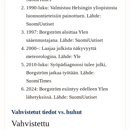
1990-luku: Valmistuu Helsingin yliopistosta
luonnontieteisiin painottuen. Lähde:
SuomiUutiset
1997: Borgström aloittaa Ylen
sääennustajana. Lähde: SuomiUutiset
2000–: Laajaa julkista näkyvyyttä
meteorologina. Lähde: Yle
2010-luku: Syöpädiagnoosi tulee julki,
Borgström jatkaa työtään. Lähde:
SuomiTimes
2024: Borgström esiintyy edelleen Ylen
lähetyksissä. Lähde: SuomiUutiset
Vahvistetut tiedot vs. huhut
Vahvistettu