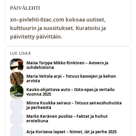
PÄIVÄLEHTI
xn--pivlehti-0zac.com kokoaa uutiset,
kulttuurin ja suositukset. Kuratoitu ja
päivitetty päivittäin.
LUE LISÄÄ
Maisa Torppa Mikko Rinkinen – Avioero ja
suhdehistoria
Maria Veitola arpi – Totuus kasvojen ja kehon
arvista
Kauko-ohjattava auto – Osto-opas ja vertailu
vuonna 2025
Minna Kuukka sairaus – Totuus sairaushuhuista
ja perheestä
Marko Keränen puoliso – Faktat ja huhut
eroteltuna
Arja Koriseva lapset – Nimet, iät ja perhe 2025