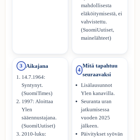
mahdollisesta
eläköitymisestä, ei
vahvistettu.
(SuomiUutiset,
mainelähteet)
Mitä tapahtuu
Aikajana
3
4
seuraavaksi
14.7.1964:
Lisälausunnot
Syntynyt.
Ylen kanavilla.
(SuomiTimes)
Seuranta uran
1997: Aloittaa
jatkumisessa
Ylen
vuoden 2025
sääennustajana.
jälkeen.
(SuomiUutiset)
Päivitykset syövän
2010-luku: