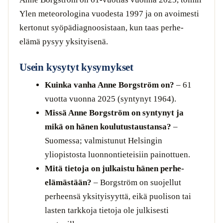
Ylen meteorologina vuodesta 1997 ja on avoimesti
kertonut syöpädiagnoosistaan, kun taas perhe-
elämä pysyy yksityisenä.
Usein kysytyt kysymykset
Kuinka vanha Anne Borgström on?
– 61
vuotta vuonna 2025 (syntynyt 1964).
Missä Anne Borgström on syntynyt ja
mikä on hänen koulutustaustansa?
–
Suomessa; valmistunut Helsingin
yliopistosta luonnontieteisiin painottuen.
Mitä tietoja on julkaistu hänen perhe-
elämästään?
– Borgström on suojellut
perheensä yksityisyyttä, eikä puolison tai
lasten tarkkoja tietoja ole julkisesti