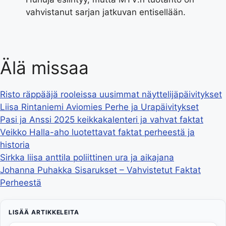
vahvistanut sarjan jatkuvan entisellään.
Älä missaa
Risto räppääjä rooleissa uusimmat näyttelijäpäivitykset
Liisa Rintaniemi Aviomies Perhe ja Urapäivitykset
Pasi ja Anssi 2025 keikkakalenteri ja vahvat faktat
Veikko Halla-aho luotettavat faktat perheestä ja
historia
Sirkka liisa anttila poliittinen ura ja aikajana
Johanna Puhakka Sisarukset – Vahvistetut Faktat
Perheestä
LISÄÄ ARTIKKELEITA