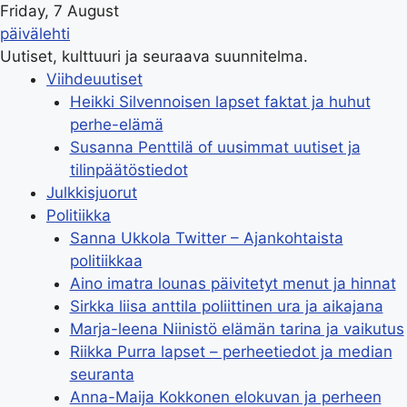
Friday, 7 August
päivälehti
Uutiset, kulttuuri ja seuraava suunnitelma.
Viihdeuutiset
Heikki Silvennoisen lapset faktat ja huhut
perhe-elämä
Susanna Penttilä of uusimmat uutiset ja
tilinpäätöstiedot
Julkkisjuorut
Politiikka
Sanna Ukkola Twitter – Ajankohtaista
politiikkaa
Aino imatra lounas päivitetyt menut ja hinnat
Sirkka liisa anttila poliittinen ura ja aikajana
Marja-leena Niinistö elämän tarina ja vaikutus
Riikka Purra lapset – perheetiedot ja median
seuranta
Anna-Maija Kokkonen elokuvan ja perheen