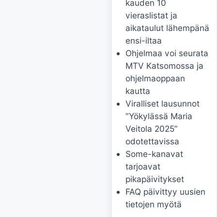
kauden 10
vieraslistat ja
aikataulut lähempänä
ensi-iltaa
Ohjelmaa voi seurata
MTV Katsomossa ja
ohjelmaoppaan
kautta
Viralliset lausunnot
“Yökylässä Maria
Veitola 2025”
odotettavissa
Some-kanavat
tarjoavat
pikapäivitykset
FAQ päivittyy uusien
tietojen myötä