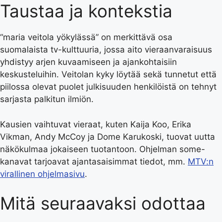
Taustaa ja kontekstia
“maria veitola yökylässä” on merkittävä osa
suomalaista tv-kulttuuria, jossa aito vieraanvaraisuus
yhdistyy arjen kuvaamiseen ja ajankohtaisiin
keskusteluihin. Veitolan kyky löytää sekä tunnetut että
piilossa olevat puolet julkisuuden henkilöistä on tehnyt
sarjasta palkitun ilmiön.
Kausien vaihtuvat vieraat, kuten Kaija Koo, Erika
Vikman, Andy McCoy ja Dome Karukoski, tuovat uutta
näkökulmaa jokaiseen tuotantoon. Ohjelman some-
kanavat tarjoavat ajantasaisimmat tiedot, mm.
MTV:n
virallinen ohjelmasivu
.
Mitä seuraavaksi odottaa