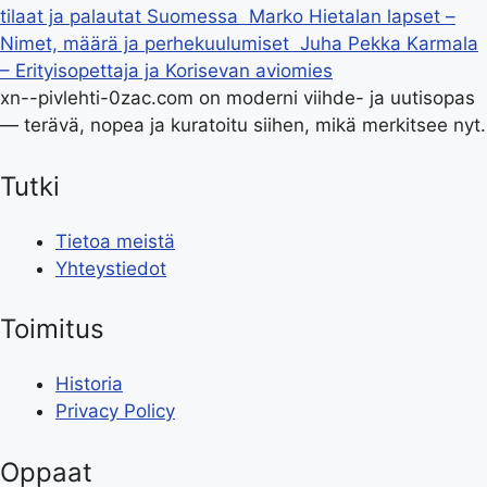
tilaat ja palautat Suomessa
Marko Hietalan lapset –
Nimet, määrä ja perhekuulumiset
Juha Pekka Karmala
– Erityisopettaja ja Korisevan aviomies
xn--pivlehti-0zac.com on moderni viihde- ja uutisopas
— terävä, nopea ja kuratoitu siihen, mikä merkitsee nyt.
Tutki
Tietoa meistä
Yhteystiedot
Toimitus
Historia
Privacy Policy
Oppaat