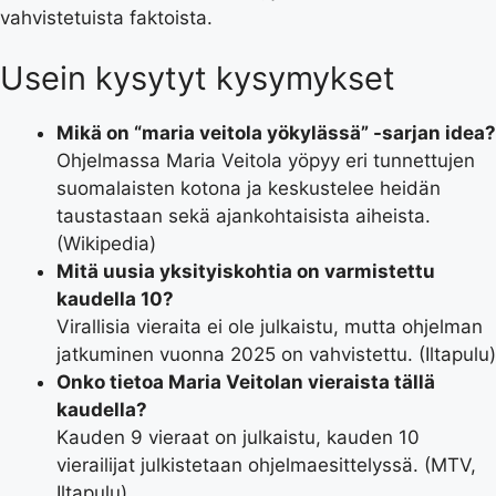
vahvistetuista faktoista.
Usein kysytyt kysymykset
Mikä on “maria veitola yökylässä” -sarjan idea?
Ohjelmassa Maria Veitola yöpyy eri tunnettujen
suomalaisten kotona ja keskustelee heidän
taustastaan sekä ajankohtaisista aiheista.
(Wikipedia)
Mitä uusia yksityiskohtia on varmistettu
kaudella 10?
Virallisia vieraita ei ole julkaistu, mutta ohjelman
jatkuminen vuonna 2025 on vahvistettu. (Iltapulu)
Onko tietoa Maria Veitolan vieraista tällä
kaudella?
Kauden 9 vieraat on julkaistu, kauden 10
vierailijat julkistetaan ohjelmaesittelyssä. (MTV,
Iltapulu)