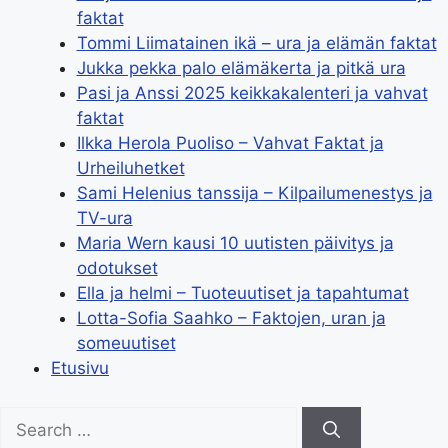
faktat
Tommi Liimatainen ikä – ura ja elämän faktat
Jukka pekka palo elämäkerta ja pitkä ura
Pasi ja Anssi 2025 keikkakalenteri ja vahvat
faktat
Ilkka Herola Puoliso – Vahvat Faktat ja
Urheiluhetket
Sami Helenius tanssija – Kilpailumenestys ja
TV-ura
Maria Wern kausi 10 uutisten päivitys ja
odotukset
Ella ja helmi – Tuoteuutiset ja tapahtumat
Lotta-Sofia Saahko – Faktojen, uran ja
someuutiset
Etusivu
Search
for: