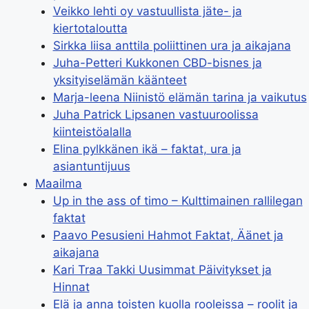
Veikko lehti oy vastuullista jäte- ja
kiertotaloutta
Sirkka liisa anttila poliittinen ura ja aikajana
Juha-Petteri Kukkonen CBD-bisnes ja
yksityiselämän käänteet
Marja-leena Niinistö elämän tarina ja vaikutus
Juha Patrick Lipsanen vastuuroolissa
kiinteistöalalla
Elina pylkkänen ikä – faktat, ura ja
asiantuntijuus
Maailma
Up in the ass of timo – Kulttimainen rallilegan
faktat
Paavo Pesusieni Hahmot Faktat, Äänet ja
aikajana
Kari Traa Takki Uusimmat Päivitykset ja
Hinnat
Elä ja anna toisten kuolla rooleissa – roolit ja