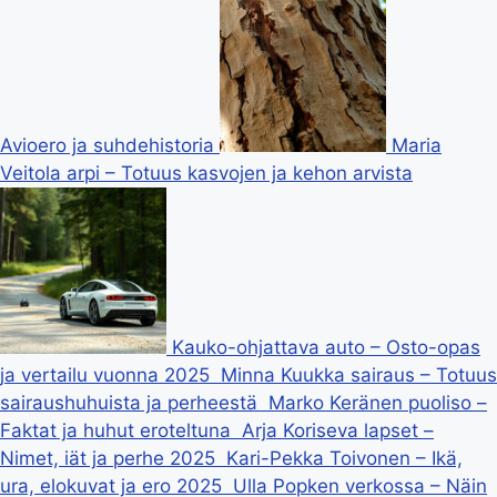
Avioero ja suhdehistoria
Maria
Veitola arpi – Totuus kasvojen ja kehon arvista
Kauko-ohjattava auto – Osto-opas
ja vertailu vuonna 2025
Minna Kuukka sairaus – Totuus
sairaushuhuista ja perheestä
Marko Keränen puoliso –
Faktat ja huhut eroteltuna
Arja Koriseva lapset –
Nimet, iät ja perhe 2025
Kari-Pekka Toivonen – Ikä,
ura, elokuvat ja ero 2025
Ulla Popken verkossa – Näin