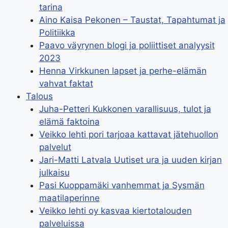
tarina
Aino Kaisa Pekonen – Taustat, Tapahtumat ja
Politiikka
Paavo väyrynen blogi ja poliittiset analyysit
2023
Henna Virkkunen lapset ja perhe-elämän
vahvat faktat
Talous
Juha-Petteri Kukkonen varallisuus, tulot ja
elämä faktoina
Veikko lehti pori tarjoaa kattavat jätehuollon
palvelut
Jari-Matti Latvala Uutiset ura ja uuden kirjan
julkaisu
Pasi Kuoppamäki vanhemmat ja Sysmän
maatilaperinne
Veikko lehti oy kasvaa kiertotalouden
palveluissa