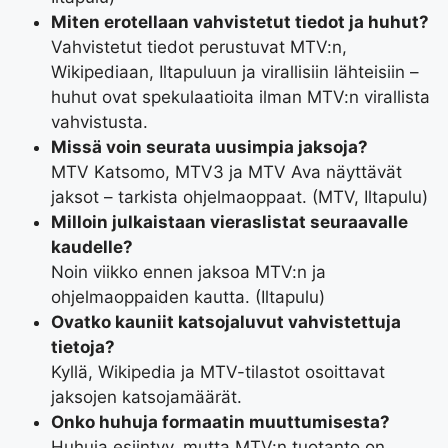
Miten erotellaan vahvistetut tiedot ja huhut?
Vahvistetut tiedot perustuvat MTV:n,
Wikipediaan, Iltapuluun ja virallisiin lähteisiin –
huhut ovat spekulaatioita ilman MTV:n virallista
vahvistusta.
Missä voin seurata uusimpia jaksoja?
MTV Katsomo, MTV3 ja MTV Ava näyttävät
jaksot – tarkista ohjelmaoppaat. (MTV, Iltapulu)
Milloin julkaistaan vieraslistat seuraavalle
kaudelle?
Noin viikko ennen jaksoa MTV:n ja
ohjelmaoppaiden kautta. (Iltapulu)
Ovatko kauniit katsojaluvut vahvistettuja
tietoja?
Kyllä, Wikipedia ja MTV-tilastot osoittavat
jaksojen katsojamäärät.
Onko huhuja formaatin muuttumisesta?
Huhuja esiintyy, mutta MTV:n tuotanto on