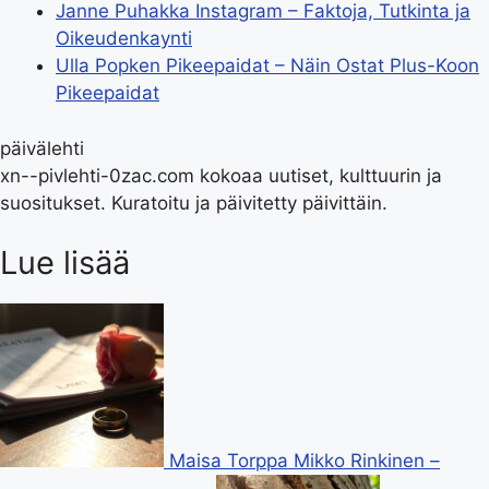
Janne Puhakka Instagram – Faktoja, Tutkinta ja
Oikeudenkaynti
Ulla Popken Pikeepaidat – Näin Ostat Plus-Koon
Pikeepaidat
päivälehti
xn--pivlehti-0zac.com kokoaa uutiset, kulttuurin ja
suositukset. Kuratoitu ja päivitetty päivittäin.
Lue lisää
Maisa Torppa Mikko Rinkinen –