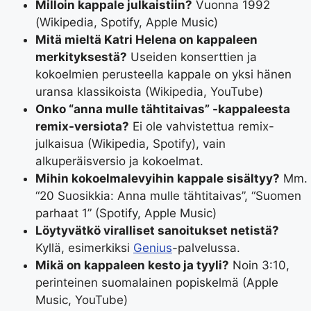
Milloin kappale julkaistiin?
Vuonna 1992
(Wikipedia, Spotify, Apple Music)
Mitä mieltä Katri Helena on kappaleen
merkityksestä?
Useiden konserttien ja
kokoelmien perusteella kappale on yksi hänen
uransa klassikoista (Wikipedia, YouTube)
Onko “anna mulle tähtitaivas” -kappaleesta
remix-versiota?
Ei ole vahvistettua remix-
julkaisua (Wikipedia, Spotify), vain
alkuperäisversio ja kokoelmat.
Mihin kokoelmalevyihin kappale sisältyy?
Mm.
“20 Suosikkia: Anna mulle tähtitaivas”, “Suomen
parhaat 1” (Spotify, Apple Music)
Löytyvätkö viralliset sanoitukset netistä?
Kyllä, esimerkiksi
Genius
-palvelussa.
Mikä on kappaleen kesto ja tyyli?
Noin 3:10,
perinteinen suomalainen popiskelmä (Apple
Music, YouTube)