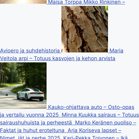
Maisa Torppa Mikko Rinkinen –
Avioero ja suhdehistoria
Maria
Veitola arpi – Totuus kasvojen ja kehon arvista
Kauko-ohjattava auto – Osto-opas
ja vertailu vuonna 2025
Minna Kuukka sairaus – Totuus
sairaushuhuista ja perheestä
Marko Keränen puoliso –
Faktat ja huhut eroteltuna
Arja Koriseva lapset –
Nimet, iät ja perhe 2025
Kari-Pekka Toivonen – Ikä,