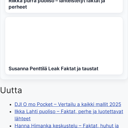
Riikka purra puoliso – lähteistetyt faktat ja
perheet
Susanna Penttilä Leak Faktat ja taustat
Uutta
DJI O mo Pocket – Vertailu a kaikki mallit 2025
Ilkka Lahti puoliso – Faktat, perhe ja luotettavat
lähteet
Hanna Himanka keskustelu – Faktat, huhut ja