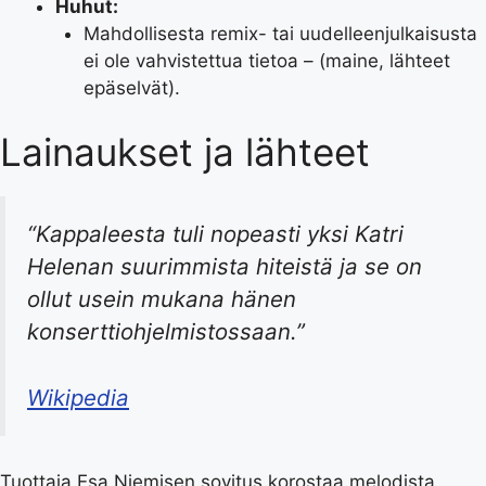
Huhut:
Mahdollisesta remix- tai uudelleenjulkaisusta
ei ole vahvistettua tietoa – (maine, lähteet
epäselvät).
Lainaukset ja lähteet
“Kappaleesta tuli nopeasti yksi Katri
Helenan suurimmista hiteistä ja se on
ollut usein mukana hänen
konserttiohjelmistossaan.”
Wikipedia
Tuottaja Esa Niemisen sovitus korostaa melodista,