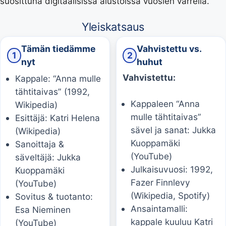
suosittuna digitaalisissa alustoissa vuosien varrella.
Yleiskatsaus
Tämän tiedämme
Vahvistettu vs.
1
2
nyt
huhut
Vahvistettu:
Kappale: “Anna mulle
tähtitaivas” (1992,
Kappaleen “Anna
Wikipedia)
mulle tähtitaivas”
Esittäjä: Katri Helena
sävel ja sanat: Jukka
(Wikipedia)
Kuoppamäki
Sanoittaja &
(YouTube)
säveltäjä: Jukka
Julkaisuvuosi: 1992,
Kuoppamäki
Fazer Finnlevy
(YouTube)
(Wikipedia, Spotify)
Sovitus & tuotanto:
Ansaintamalli:
Esa Nieminen
kappale kuuluu Katri
(YouTube)