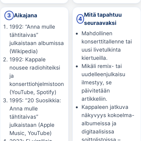
Mitä tapahtuu
3
Aikajana
4
seuraavaksi
1992: “Anna mulle
Mahdollinen
tähtitaivas”
konserttitallenne tai
julkaistaan albumissa
uusi livetulkinta
(Wikipedia)
kiertueilla.
1992: Kappale
Mikäli remix- tai
nousee radiohiteiksi
uudelleenjulkaisu
ja
ilmestyy, se
konserttiohjelmistoon
päivitetään
(YouTube, Spotify)
artikkeliin.
1995: “20 Suosikkia:
Kappaleen jatkuva
Anna mulle
näkyvyys kokoelma-
tähtitaivas”
albumeissa ja
julkaistaan (Apple
digitaalisissa
Music, YouTube)
soittolistoissa –