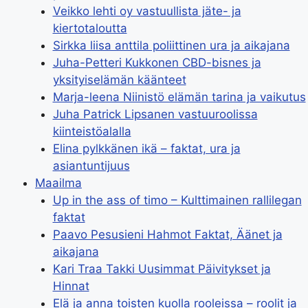
Veikko lehti oy vastuullista jäte- ja
kiertotaloutta
Sirkka liisa anttila poliittinen ura ja aikajana
Juha-Petteri Kukkonen CBD-bisnes ja
yksityiselämän käänteet
Marja-leena Niinistö elämän tarina ja vaikutus
Juha Patrick Lipsanen vastuuroolissa
kiinteistöalalla
Elina pylkkänen ikä – faktat, ura ja
asiantuntijuus
Maailma
Up in the ass of timo – Kulttimainen rallilegan
faktat
Paavo Pesusieni Hahmot Faktat, Äänet ja
aikajana
Kari Traa Takki Uusimmat Päivitykset ja
Hinnat
Elä ja anna toisten kuolla rooleissa – roolit ja