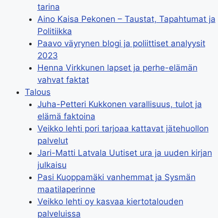
tarina
Aino Kaisa Pekonen – Taustat, Tapahtumat ja
Politiikka
Paavo väyrynen blogi ja poliittiset analyysit
2023
Henna Virkkunen lapset ja perhe-elämän
vahvat faktat
Talous
Juha-Petteri Kukkonen varallisuus, tulot ja
elämä faktoina
Veikko lehti pori tarjoaa kattavat jätehuollon
palvelut
Jari-Matti Latvala Uutiset ura ja uuden kirjan
julkaisu
Pasi Kuoppamäki vanhemmat ja Sysmän
maatilaperinne
Veikko lehti oy kasvaa kiertotalouden
palveluissa