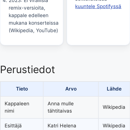
2023: Ei virallisia
kuuntele Spotifyssä
remix-versioita,
kappale edelleen
mukana konserteissa
(Wikipedia, YouTube)
Perustiedot
Tieto
Arvo
Lähde
Kappaleen
Anna mulle
Wikipedia
nimi
tähtitaivas
Esittäjä
Katri Helena
Wikipedia