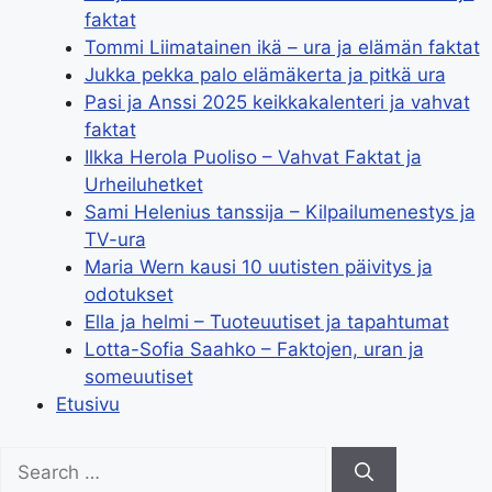
faktat
Tommi Liimatainen ikä – ura ja elämän faktat
Jukka pekka palo elämäkerta ja pitkä ura
Pasi ja Anssi 2025 keikkakalenteri ja vahvat
faktat
Ilkka Herola Puoliso – Vahvat Faktat ja
Urheiluhetket
Sami Helenius tanssija – Kilpailumenestys ja
TV-ura
Maria Wern kausi 10 uutisten päivitys ja
odotukset
Ella ja helmi – Tuoteuutiset ja tapahtumat
Lotta-Sofia Saahko – Faktojen, uran ja
someuutiset
Etusivu
Search
for: