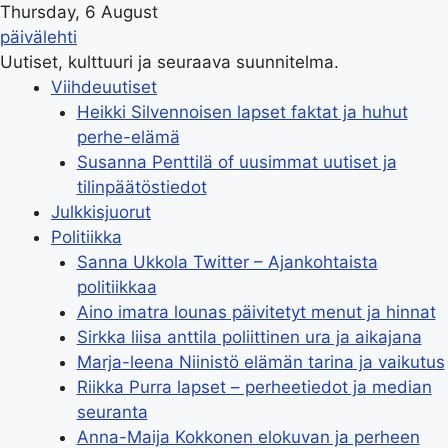
Thursday, 6 August
päivälehti
Uutiset, kulttuuri ja seuraava suunnitelma.
Viihdeuutiset
Heikki Silvennoisen lapset faktat ja huhut
perhe-elämä
Susanna Penttilä of uusimmat uutiset ja
tilinpäätöstiedot
Julkkisjuorut
Politiikka
Sanna Ukkola Twitter – Ajankohtaista
politiikkaa
Aino imatra lounas päivitetyt menut ja hinnat
Sirkka liisa anttila poliittinen ura ja aikajana
Marja-leena Niinistö elämän tarina ja vaikutus
Riikka Purra lapset – perheetiedot ja median
seuranta
Anna-Maija Kokkonen elokuvan ja perheen