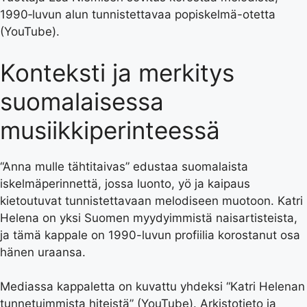
1990‑luvun alun tunnistettavaa popiskelmä-otetta
(YouTube).
Konteksti ja merkitys
suomalaisessa
musiikkiperinteessä
“Anna mulle tähtitaivas” edustaa suomalaista
iskelmäperinnettä, jossa luonto, yö ja kaipaus
kietoutuvat tunnistettavaan melodiseen muotoon. Katri
Helena on yksi Suomen myydyimmistä naisartisteista,
ja tämä kappale on 1990-luvun profiilia korostanut osa
hänen uraansa.
Mediassa kappaletta on kuvattu yhdeksi “Katri Helenan
tunnetuimmista hiteistä” (YouTube). Arkistotieto ja