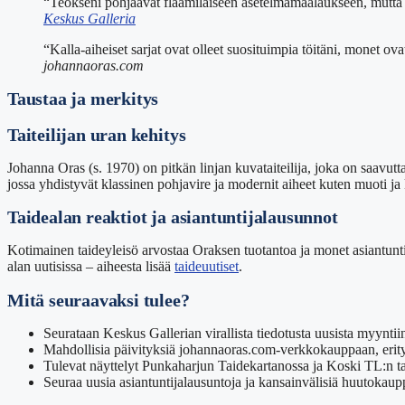
“Teokseni pohjaavat flaamilaiseen asetelmamaalaukseen, mutta t
Keskus Galleria
“Kalla-aiheiset sarjat ovat olleet suosituimpia töitäni, monet o
johannaoras.com
Taustaa ja merkitys
Taiteilijan uran kehitys
Johanna Oras (s. 1970) on pitkän linjan kuvataiteilija, joka on saavu
jossa yhdistyvät klassinen pohjavire ja modernit aiheet kuten muoti ja 
Taidealan reaktiot ja asiantuntijalausunnot
Kotimainen taideyleisö arvostaa Oraksen tuotantoa ja monet asiantunt
alan uutisissa – aiheesta lisää
taideuutiset
.
Mitä seuraavaksi tulee?
Seurataan Keskus Gallerian virallista tiedotusta uusista myyntiin
Mahdollisia päivityksiä johannaoras.com-verkkokauppaan, erityi
Tulevat näyttelyt Punkaharjun Taidekartanossa ja Koski TL:n tap
Seuraa uusia asiantuntijalausuntoja ja kansainvälisiä huutokaup