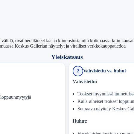
lillä, ovat herättäneet laajaa kiinnostusta niin kotimaassa kuin kansai
muassa Keskus Gallerian näyttelyt ja viralliset verkkokauppatiedot.
Yleiskatsaus
2
Vahvistettu vs. huhut
Vahvistettu:
Teokset myynnissä tunnetuissa
) loppuunmyytyjä
Kalla-aiheiset teokset loppu
Seuraava näyttely Keskus Gal
Huhut:
Harvinaisten teosten saapumis