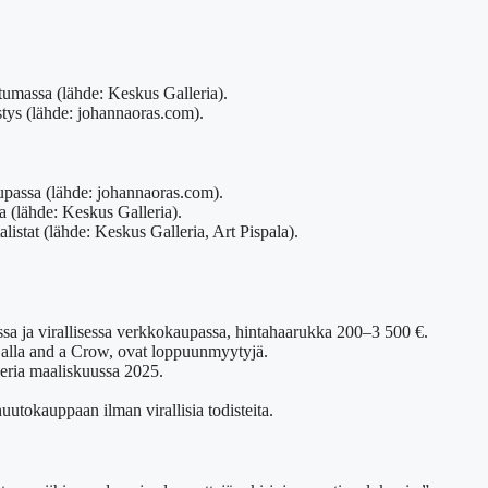
tumassa (lähde: Keskus Galleria).
stys (lähde: johannaoras.com).
passa (lähde: johannaoras.com).
a (lähde: Keskus Galleria).
alistat (lähde: Keskus Galleria, Art Pispala).
ssa ja virallisessa verkkokaupassa, hintahaarukka 200–3 500 €.
 Calla and a Crow, ovat loppuunmyytyjä.
leria maaliskuussa 2025.
utokauppaan ilman virallisia todisteita.