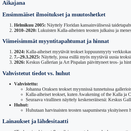
Aikajana
Ensimmäiset ilmoitukset ja muutoshetket
Helmikuu 2005:
Näyttely Floridan kansainvälisessä taidetapah
2010–2020:
Lukuisten Kalla-aiheisten teosten julkaisu ja mene
Viimeisimmät myyntitapahtumat ja hinnat
2024:
Kalla-aiheiset myytävät teokset loppuunmyyty verkkokau
7.–29.3.2025:
Näyttely, jossa esillä myös myytäviä uusia teoksi
2026:
Keskus Gallerian ja Art Pispalan päivittyneet teos- ja hint
Vahvistetut tiedot vs. huhut
Vahvistettu:
Johanna Oraksen teokset myynnissä tunnetuissa gallerioi
Kalla-aiheiset teokset, kuten Awakening of the Kalla ja
Seuraava virallinen näyttely keskeneräisenä: Keskus Gal
Huhut:
Huhutaan harvinaisten teosten saapumisesta yksityiseen hu
Lainaukset ja lähdesitaatti