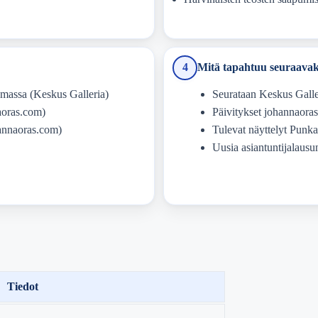
4
Mitä tapahtuu seuraavak
umassa (Keskus Galleria)
Seurataan Keskus Galler
aoras.com)
Päivitykset johannaor
annaoras.com)
Tulevat näyttelyt Punk
Uusia asiantuntijalausu
Tiedot