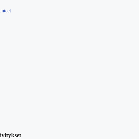
änteet
ivitykset