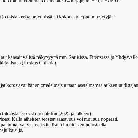
uon niihin moderneja elementtejä – kirjoja, muotia, elokuvia.”
vat jo toista kertaa myynnissä tai kokonaan loppuunmyytyjä.”
ttanut kansainvälistä näkyvyyttä mm. Pariisissa, Firenzessä ja Yhdysval
kirjallisuus (Keskus Galleria).
ijat korostavat hänen omaleimaisuuttaan asetelmamaalauksen uudistajan
 tulevista teoksista (maaliskuu 2025 ja jälkeen).
sesti Kalla-aiheisten teosten saatavuus voi muuttua nopeasti.
ahtumat vahvistuvat virallisten ilmoitusten perusteella.
pajulkaisuja.