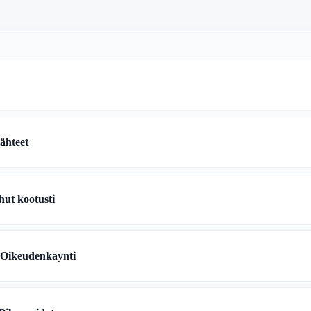
lähteet
ut kootusti
 Oikeudenkaynti