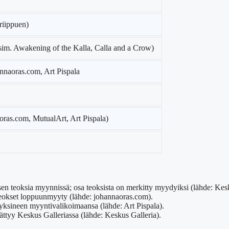
riippuen)
im. Awakening of the Kalla, Calla and a Crow)
annaoras.com, Art Pispala
oras.com, MutualArt, Art Pispala)
en teoksia myynnissä; osa teoksista on merkitty myydyiksi (lähde: Kesk
 teokset loppuunmyyty (lähde: johannaoras.com).
hyksineen myyntivalikoimaansa (lähde: Art Pispala).
äättyy Keskus Galleriassa (lähde: Keskus Galleria).