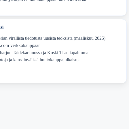
si
ian virallista tiedotusta uusista teoksista (maaliskuu 2025)
as.com-verkkokauppaan
aharjun Taidekartanossa ja Koski TL:n tapahtumat
ntoja ja kansainvälisiä huutokauppajulkaisuja