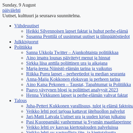
Sunday, 9 August
päivälehti
Uutiset, kulttuuri ja seuraava suunnitelma.
Viihdeuutiset
Heikki Silvennoisen lapset faktat ja huhut perhe-elämä
Susanna Penttilä of uusimmat uutiset ja tilinpäätöstiedot
Julkkisjuorut
Politiikka
Sanna Ukkola Twitter – Ajankohtaista politiikkaa
Aino imatra lounas päivitetyt menut ja hinnat
Sirkka liisa anttila poliittinen ura ja aikajana
Marja-leena Niinistö elämän tarina ja vaikutus
Riikka Purra lapset – perheetiedot ja median seuranta
Anna-Maija Kokkonen elokuvan ja perheen tarina
Aino Kaisa Pekonen – Taustat, Tapahtumat ja Politiikka
Paavo väyrynen blogi ja poliittiset analyysit 2023
Henna Virkkunen lapset ja perhe-elämän vahvat faktat
Talous
Juha-Petteri Kukkonen varallisuus, tulot ja elämä faktoin
Veikko lehti pori tarjoaa kattavat jätehuollon palvelut
Jari-Matti Latvala Uutiset ura ja uuden kirjan julkaisu
Pasi Kuoppamäki vanhemmat ja Sysmän maatilaperinne
Veikko lehti oy kasvaa kiertotalouden palveluissa
Veikko lehti oy vastuullista jäte- ja kiertotaloutta