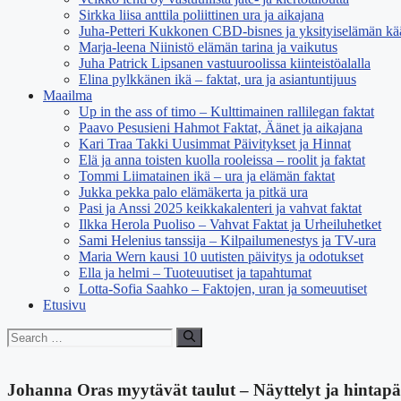
Sirkka liisa anttila poliittinen ura ja aikajana
Juha-Petteri Kukkonen CBD-bisnes ja yksityiselämän kä
Marja-leena Niinistö elämän tarina ja vaikutus
Juha Patrick Lipsanen vastuuroolissa kiinteistöalalla
Elina pylkkänen ikä – faktat, ura ja asiantuntijuus
Maailma
Up in the ass of timo – Kulttimainen rallilegan faktat
Paavo Pesusieni Hahmot Faktat, Äänet ja aikajana
Kari Traa Takki Uusimmat Päivitykset ja Hinnat
Elä ja anna toisten kuolla rooleissa – roolit ja faktat
Tommi Liimatainen ikä – ura ja elämän faktat
Jukka pekka palo elämäkerta ja pitkä ura
Pasi ja Anssi 2025 keikkakalenteri ja vahvat faktat
Ilkka Herola Puoliso – Vahvat Faktat ja Urheiluhetket
Sami Helenius tanssija – Kilpailumenestys ja TV-ura
Maria Wern kausi 10 uutisten päivitys ja odotukset
Ella ja helmi – Tuoteuutiset ja tapahtumat
Lotta-Sofia Saahko – Faktojen, uran ja someuutiset
Etusivu
Search
for:
Johanna Oras myytävät taulut – Näyttelyt ja hintapä