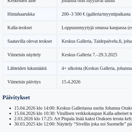
Keskeinen aihe
johanna oras myytävät taulut
Hintahaarukka
200–3 500 € (galleria/myyntipaikasta 
Kalla-teokset
Loppuunmyytyjä omassa kaupassa (es
Saatavilla olevat teokset
Keskus Galleria, Taidepalvelu.fi, joh
Viimeisin näyttely
Keskus Galleria 7.–29.3.2025
Lähteiden lukumäärä
4+ ulkoista (Keskus Galleria, johanna
Viimeisin päivitys
15.4.2026
Päivitykset
15.04.2026 klo 14:00
: Keskus Galleriassa useita Johanna Oraks
15.04.2026 klo 10:30
: Virallisen verkkokaupan Kalla-aiheiset
2.03.2026 klo 17:25
: Art Pispala lisää kaksi Oraksen teosta ke
30.03.2025 klo 12:00
: Näyttely “Sivellin joka soi Suomelle” p