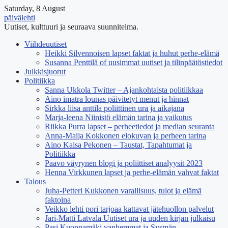
Saturday, 8 August
päivälehti
Uutiset, kulttuuri ja seuraava suunnitelma.
Viihdeuutiset
Heikki Silvennoisen lapset faktat ja huhut perhe-elämä
Susanna Penttilä of uusimmat uutiset ja tilinpäätöstiedot
Julkkisjuorut
Politiikka
Sanna Ukkola Twitter – Ajankohtaista politiikkaa
Aino imatra lounas päivitetyt menut ja hinnat
Sirkka liisa anttila poliittinen ura ja aikajana
Marja-leena Niinistö elämän tarina ja vaikutus
Riikka Purra lapset – perheetiedot ja median seuranta
Anna-Maija Kokkonen elokuvan ja perheen tarina
Aino Kaisa Pekonen – Taustat, Tapahtumat ja
Politiikka
Paavo väyrynen blogi ja poliittiset analyysit 2023
Henna Virkkunen lapset ja perhe-elämän vahvat faktat
Talous
Juha-Petteri Kukkonen varallisuus, tulot ja elämä
faktoina
Veikko lehti pori tarjoaa kattavat jätehuollon palvelut
Jari-Matti Latvala Uutiset ura ja uuden kirjan julkaisu
Pasi Kuoppamäki vanhemmat ja Sysmän