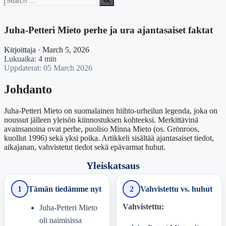
for:
Juha-Petteri Mieto perhe ja ura ajantasaiset faktat
Kirjoittaja · March 5, 2026
Lukuaika: 4 min
Uppdaterat: 05 March 2026
Johdanto
Juha-Petteri Mieto on suomalainen hiihto-urheilun legenda, joka on
noussut jälleen yleisön kiinnostuksen kohteeksi. Merkittävinä
avainsanoina ovat perhe, puoliso Minna Mieto (os. Grönroos,
kuollut 1996) sekä yksi poika. Artikkeli sisältää ajantasaiset tiedot,
aikajanan, vahvistetut tiedot sekä epävarmat huhut.
Yleiskatsaus
1
Tämän tiedämme nyt
2
Vahvistettu vs. huhut
Vahvistettu:
Juha-Petteri Mieto
oli naimisissa