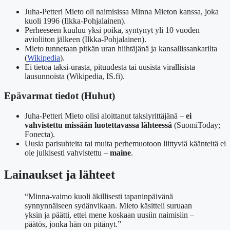
Juha-Petteri Mieto oli naimisissa Minna Mieton kanssa, joka
kuoli 1996 (
Ilkka-Pohjalainen
).
Perheeseen kuuluu yksi poika, syntynyt yli 10 vuoden
avioliiton jälkeen (
Ilkka-Pohjalainen
).
Mieto tunnetaan pitkän uran hiihtäjänä ja kansallissankarilta
(
Wikipedia
).
Ei tietoa taksi-urasta, pituudesta tai uusista virallisista
lausunnoista (
Wikipedia, IS.fi
).
Epävarmat tiedot (Huhut)
Juha-Petteri Mieto olisi aloittanut taksiyrittäjänä –
ei
vahvistettu missään luotettavassa lähteessä
(
SuomiToday
;
Fonecta
).
Uusia parisuhteita tai muita perhemuotoon liittyviä käänteitä ei
ole julkisesti vahvistettu –
maine
.
Lainaukset ja lähteet
“Minna-vaimo kuoli äkillisesti tapaninpäivänä
synnynnäiseen sydänvikaan. Mieto käsitteli suruaan
yksin ja päätti, ettei mene koskaan uusiin naimisiin –
päätös, jonka hän on pitänyt.”