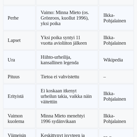
Vaimo: Minna Mieto (os.
Ilkka-
Perhe
Grönroos, kuollut 1996),
Pohjalainen
yksi poika
Yksi poika syntyi 11
Ilkka-
Lapset
vuotta avioliiton jälkeen
Pohjalainen
Hiihto-urheilija,
Ura
Wikipedia
kansallinen legenda
Pituus
Tietoa ei vahvistettu
–
Ei koskaan itkenyt
Ilkka-
Erityistä
urheilun takia, vaikka näin
Pohjalainen
väitettiin
Vaimon
Minna Mieto menehtyi
Ilkka-
kuolema
1996 sydänvikaan
Pohjalainen
Viimeisin
Keskittynyt isyyteen ja