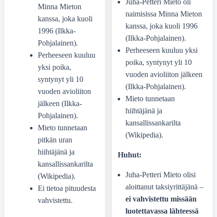
Juha-Petteri Mieto oli
Minna Mieton
naimisissa Minna Mieton
kanssa, joka kuoli
kanssa, joka kuoli 1996
1996 (Ilkka-
(Ilkka-Pohjalainen).
Pohjalainen).
Perheeseen kuuluu yksi
Perheeseen kuuluu
poika, syntynyt yli 10
yksi poika,
vuoden avioliiton jälkeen
syntynyt yli 10
(Ilkka-Pohjalainen).
vuoden avioliiton
Mieto tunnetaan
jälkeen (Ilkka-
hiihtäjänä ja
Pohjalainen).
kansallissankarilta
Mieto tunnetaan
(Wikipedia).
pitkän uran
hiihtäjänä ja
Huhut:
kansallissankarilta
Juha-Petteri Mieto olisi
(Wikipedia).
aloittanut taksiyrittäjänä –
Ei tietoa pituudesta
ei vahvistettu missään
vahvistettu.
luotettavassa lähteessä