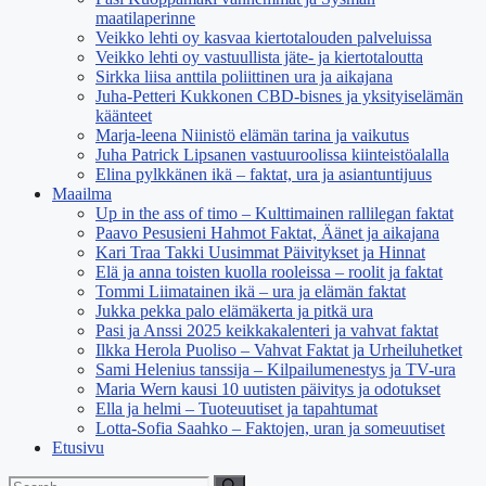
maatilaperinne
Veikko lehti oy kasvaa kiertotalouden palveluissa
Veikko lehti oy vastuullista jäte- ja kiertotaloutta
Sirkka liisa anttila poliittinen ura ja aikajana
Juha-Petteri Kukkonen CBD-bisnes ja yksityiselämän
käänteet
Marja-leena Niinistö elämän tarina ja vaikutus
Juha Patrick Lipsanen vastuuroolissa kiinteistöalalla
Elina pylkkänen ikä – faktat, ura ja asiantuntijuus
Maailma
Up in the ass of timo – Kulttimainen rallilegan faktat
Paavo Pesusieni Hahmot Faktat, Äänet ja aikajana
Kari Traa Takki Uusimmat Päivitykset ja Hinnat
Elä ja anna toisten kuolla rooleissa – roolit ja faktat
Tommi Liimatainen ikä – ura ja elämän faktat
Jukka pekka palo elämäkerta ja pitkä ura
Pasi ja Anssi 2025 keikkakalenteri ja vahvat faktat
Ilkka Herola Puoliso – Vahvat Faktat ja Urheiluhetket
Sami Helenius tanssija – Kilpailumenestys ja TV-ura
Maria Wern kausi 10 uutisten päivitys ja odotukset
Ella ja helmi – Tuoteuutiset ja tapahtumat
Lotta-Sofia Saahko – Faktojen, uran ja someuutiset
Etusivu
Search