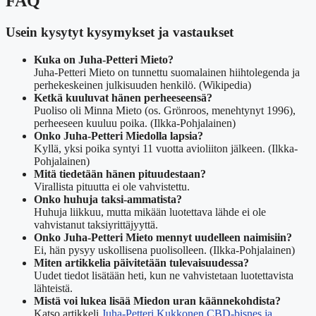
FAQ
Usein kysytyt kysymykset ja vastaukset
Kuka on Juha-Petteri Mieto?
Juha-Petteri Mieto on tunnettu suomalainen hiihtolegenda ja
perhekeskeinen julkisuuden henkilö. (Wikipedia)
Ketkä kuuluvat hänen perheeseensä?
Puoliso oli Minna Mieto (os. Grönroos, menehtynyt 1996),
perheeseen kuuluu poika. (Ilkka-Pohjalainen)
Onko Juha-Petteri Miedolla lapsia?
Kyllä, yksi poika syntyi 11 vuotta avioliiton jälkeen. (Ilkka-
Pohjalainen)
Mitä tiedetään hänen pituudestaan?
Virallista pituutta ei ole vahvistettu.
Onko huhuja taksi-ammatista?
Huhuja liikkuu, mutta mikään luotettava lähde ei ole
vahvistanut taksiyrittäjyyttä.
Onko Juha-Petteri Mieto mennyt uudelleen naimisiin?
Ei, hän pysyy uskollisena puolisolleen. (Ilkka-Pohjalainen)
Miten artikkelia päivitetään tulevaisuudessa?
Uudet tiedot lisätään heti, kun ne vahvistetaan luotettavista
lähteistä.
Mistä voi lukea lisää Miedon uran käännekohdista?
Katso artikkeli
Juha-Petteri Kukkonen CBD-bisnes ja