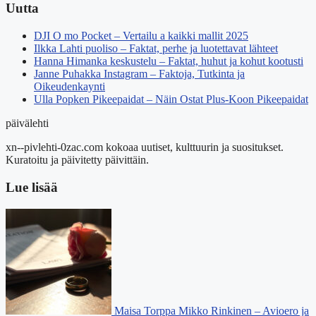
Uutta
DJI O mo Pocket – Vertailu a kaikki mallit 2025
Ilkka Lahti puoliso – Faktat, perhe ja luotettavat lähteet
Hanna Himanka keskustelu – Faktat, huhut ja kohut kootusti
Janne Puhakka Instagram – Faktoja, Tutkinta ja
Oikeudenkaynti
Ulla Popken Pikeepaidat – Näin Ostat Plus-Koon Pikeepaidat
päivälehti
xn--pivlehti-0zac.com kokoaa uutiset, kulttuurin ja suositukset.
Kuratoitu ja päivitetty päivittäin.
Lue lisää
Maisa Torppa Mikko Rinkinen – Avioero ja