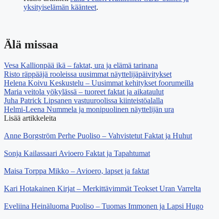
yksityiselämän käänteet
.
Älä missaa
Vesa Kallionpää ikä – faktat, ura ja elämä tarinana
Risto räppääjä rooleissa uusimmat näyttelijäpäivitykset
Helena Koivu Keskustelu – Uusimmat kehitykset foorumeilla
Maria veitola yökylässä – tuoreet faktat ja aikataulut
Juha Patrick Lipsanen vastuuroolissa kiinteistöalalla
Helmi-Leena Nummela ja monipuolinen näyttelijän ura
Lisää artikkeleita
Anne Borgström Perhe Puoliso – Vahvistetut Faktat ja Huhut
Sonja Kailassaari Avioero Faktat ja Tapahtumat
Maisa Torppa Mikko – Avioero, lapset ja faktat
Kari Hotakainen Kirjat – Merkittävimmät Teokset Uran Varrelta
Eveliina Heinäluoma Puoliso – Tuomas Immonen ja Lapsi Hugo