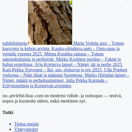
suhdehistoria
Maria Veitola arpi – Totuus
kasvojen ja kehon arvista
Kauko-ohjattava auto – Osto-opas ja
vertailu vuonna 2025
Minna Kuukka sairaus – Totuus
sairaushuhuista ja perheestä
Marko Keränen puoliso – Faktat ja
huhut eroteltuna
Arja Koriseva lapset – Nimet, iät ja perhe 2025
Kari-Pekka Toivonen – Ikä, ura, elokuvat ja ero 2025
Ulla Popken
verkossa – Näin tilaat ja palautat Suomessa
Marko Hietalan lapset –
Nimet, määrä ja perhekuulumiset
Juha Pekka Karmala –
Erityisopettaja ja Korisevan aviomies
xn--pivlehti-0zac.com on moderni viihde- ja uutisopas — terävä,
nopea ja kuratoitu siihen, mikä merkitsee nyt.
Tutki
Tietoa meistä
Yhteystiedot