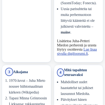
(SuomiToday; Fonecta).
Uusia parisuhteita tai
muita perhemuotoon
liittyviä käänteitä ei ole
julkisesti vahvistettu –
maine
.
Lisätietoa Juha-Petteri
Miedon perheestä ja urasta
löytyy osoitteesta
Lue lisaa
sivulla digifoorumi.fi
.
Mitä tapahtuu
3
Aikajana
4
seuraavaksi
1970-luvut – Juha Mieto
Mahdolliset uudet
nousee hiihtomaailman
haastattelut tai julkiset
kärkeen (Wikipedia)
lausunnot Miedolta.
Tapasi Minna Grönroosin
Päivitykset hänen
Lieksassa; rakkaustarina