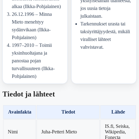
yksityiselämän tilanteesta,
alkaa (Ilkka-Pohjalainen)
jos uusia tietoja
26.12.1996 – Minna
julkaistaan.
Mieto menehtyy
Tarkennukset urasta tai
sydänvikaan (Ilkka-
taksiyrittäjyydestä, mikäli
Pohjalainen)
viralliset lähteet
1997–2010 – Toimii
vahvistavat.
yksinhuoltajana ja
panostaa pojan
turvallisuuteen (Ilkka-
Pohjalainen)
Tiedot ja lähteet
Avainfakta
Tiedot
Lähde
IS.fi, Seiska,
Nimi
Juha-Petteri Mieto
Wikipedia,
Fonecta