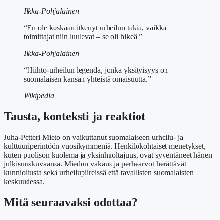
Ilkka-Pohjalainen
“En ole koskaan itkenyt urheilun takia, vaikka
toimittajat niin luulevat – se oli hikeä.”
Ilkka-Pohjalainen
“Hiihto-urheilun legenda, jonka yksityisyys on
suomalaisen kansan yhteistä omaisuutta.”
Wikipedia
Tausta, konteksti ja reaktiot
Juha-Petteri Mieto on vaikuttanut suomalaiseen urheilu- ja
kulttuuriperintöön vuosikymmeniä. Henkilökohtaiset menetykset,
kuten puolison kuolema ja yksinhuoltajuus, ovat syventäneet hänen
julkisuuskuvaansa. Miedon vakaus ja perhearvot herättävät
kunnioitusta sekä urheilupiireissä että tavallisten suomalaisten
keskuudessa.
Mitä seuraavaksi odottaa?