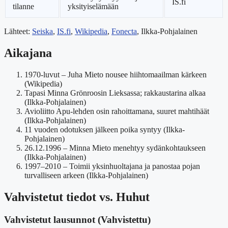
IS.fi
tilanne
yksityiselämään
Lähteet:
Seiska
,
IS.fi
,
Wikipedia
,
Fonecta
, Ilkka-Pohjalainen
Aikajana
1970-luvut – Juha Mieto nousee hiihtomaailman kärkeen
(Wikipedia)
Tapasi Minna Grönroosin Lieksassa; rakkaustarina alkaa
(Ilkka-Pohjalainen)
Avioliitto Apu-lehden osin rahoittamana, suuret mahtihäät
(Ilkka-Pohjalainen)
11 vuoden odotuksen jälkeen poika syntyy (Ilkka-
Pohjalainen)
26.12.1996 – Minna Mieto menehtyy sydänkohtaukseen
(Ilkka-Pohjalainen)
1997–2010 – Toimii yksinhuoltajana ja panostaa pojan
turvalliseen arkeen (Ilkka-Pohjalainen)
Vahvistetut tiedot vs. Huhut
Vahvistetut lausunnot (Vahvistettu)