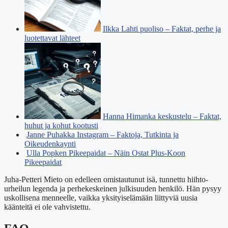
Ilkka Lahti puoliso – Faktat, perhe ja
luotettavat lähteet
Hanna Himanka keskustelu – Faktat,
huhut ja kohut kootusti
Janne Puhakka Instagram – Faktoja, Tutkinta ja
Oikeudenkaynti
Ulla Popken Pikeepaidat – Näin Ostat Plus-Koon
Pikeepaidat
Juha-Petteri Mieto on edelleen omistautunut isä, tunnettu hiihto-
urheilun legenda ja perhekeskeinen julkisuuden henkilö. Hän pysyy
uskollisena menneelle, vaikka yksityiselämään liittyviä uusia
käänteitä ei ole vahvistettu.