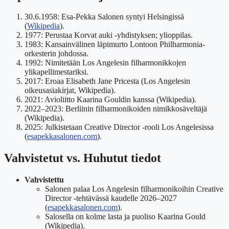
30.6.1958: Esa-Pekka Salonen syntyi Helsingissä
(
Wikipedia
).
1977: Perustaa Korvat auki -yhdistyksen; ylioppilas.
1983: Kansainvälinen läpimurto Lontoon Philharmonia-
orkesterin johdossa.
1992: Nimitetään Los Angelesin filharmonikkojen
ylikapellimestariksi.
2017: Eroaa Elisabeth Jane Pricesta (Los Angelesin
oikeusasiakirjat, Wikipedia).
2021: Avioliitto Kaarina Gouldin kanssa (Wikipedia).
2022–2023: Berliinin filharmonikoiden nimikkosäveltäjä
(Wikipedia).
2025: Julkistetaan Creative Director -rooli Los Angelesissa
(
esapekkasalonen.com
).
Vahvistetut vs. Huhutut tiedot
Vahvistettu
Salonen palaa Los Angelesin filharmonikoihin Creative
Director -tehtävässä kaudelle 2026–2027
(
esapekkasalonen.com
).
Salosella on kolme lasta ja puoliso Kaarina Gould
(Wikipedia).