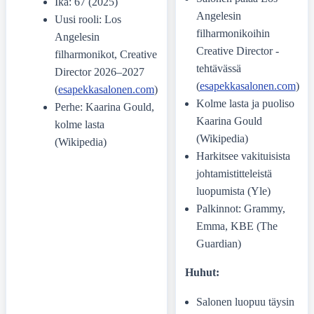
Ikä: 67 (2025)
Angelesin
Uusi rooli: Los
filharmonikoihin
Angelesin
Creative Director -
filharmonikot, Creative
tehtävässä
Director 2026–2027
(
esapekkasalonen.com
)
(
esapekkasalonen.com
)
Kolme lasta ja puoliso
Perhe: Kaarina Gould,
Kaarina Gould
kolme lasta
(Wikipedia)
(Wikipedia)
Harkitsee vakituisista
johtamistitteleistä
luopumista (Yle)
Palkinnot: Grammy,
Emma, KBE (The
Guardian)
Huhut:
Salonen luopuu täysin