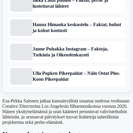
Ilkka Lahti puoliso – Faktat, perhe ja
luotettavat lähteet
Hanna Himanka keskustelu – Faktat, huhut
ja kohut kootusti
Janne Puhakka Instagram – Faktoja,
Tutkinta ja Oikeudenkaynti
Ulla Popken Pikeepaidat – Näin Ostat Plus-
Koon Pikeepaidat
Esa-Pekka Salonen jatkaa kansainvälistä uraansa uudessa roolissaan
Creative Directorina Los Angelesin filharmonikoissa vuonna 2026.
Hänen yksityiselämänsä ja uran käänteet perustuvat vahvistettuihin
lähteisiin, ja seuraavat päivitykset tuovat lisätietoja taiteellisista
projekteista sekä perhe-elämästä.