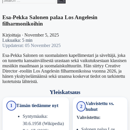
for:
Esa-Pekka Salonen palaa Los Angelesin
filharmonikoihin
Kirjoittaja · November 5, 2025
Lukuaika: 5 min
Uppdaterat: 05 November 2025
Esa-Pekka Salonen on suomalainen kapellimestari ja säveltäjä, joka
on tunnettu kansainvälisestä urastaan sekä vaikutuksestaan klassisen
musiikin maailmaan ja suomalaiskulttuuriin. Hän siirtyy Creative
Director -rooliin Los Angelesin filharmonikoissa vuonna 2026, ja
hänen yksityiselämäänsä sekä uraansa koskevat tiedot on tarkistettu
luotetuista lähteistä.
Yleiskatsaus
Vahvistettu vs.
1
Tämän tiedämme nyt
2
huhut
Syntymäaika:
Vahvistettu:
30.6.1958 (Wikipedia)
Salonen palaa Los