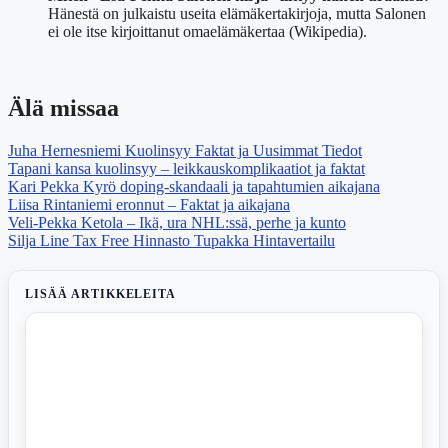
Hänestä on julkaistu useita elämäkertakirjoja, mutta Salonen
ei ole itse kirjoittanut omaelämäkertaa (Wikipedia).
Älä missaa
Juha Hernesniemi Kuolinsyy Faktat ja Uusimmat Tiedot
Tapani kansa kuolinsyy – leikkauskomplikaatiot ja faktat
Kari Pekka Kyrö doping-skandaali ja tapahtumien aikajana
Liisa Rintaniemi eronnut – Faktat ja aikajana
Veli-Pekka Ketola – Ikä, ura NHL:ssä, perhe ja kunto
Silja Line Tax Free Hinnasto Tupakka Hintavertailu
LISÄÄ ARTIKKELEITA