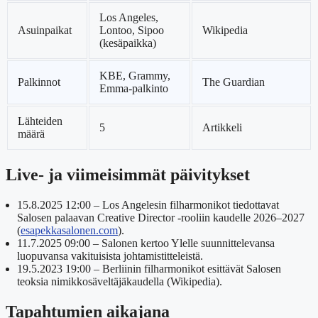
Los Angeles,
Asuinpaikat
Lontoo, Sipoo
Wikipedia
(kesäpaikka)
KBE, Grammy,
Palkinnot
The Guardian
Emma-palkinto
Lähteiden
5
Artikkeli
määrä
Live- ja viimeisimmät päivitykset
15.8.2025 12:00
– Los Angelesin filharmonikot tiedottavat
Salosen palaavan Creative Director -rooliin kaudelle 2026–2027
(
esapekkasalonen.com
).
11.7.2025 09:00
– Salonen kertoo Ylelle suunnittelevansa
luopuvansa vakituisista johtamistitteleistä.
19.5.2023 19:00
– Berliinin filharmonikot esittävät Salosen
teoksia nimikkosäveltäjäkaudella (Wikipedia).
Tapahtumien aikajana