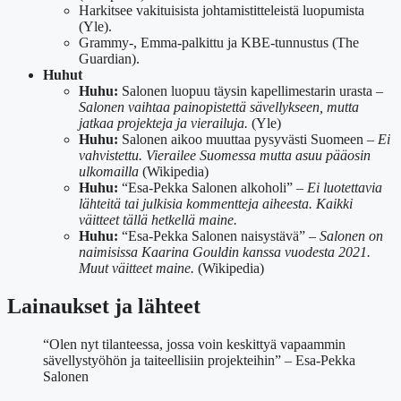
Harkitsee vakituisista johtamistitteleistä luopumista
(Yle).
Grammy-, Emma-palkittu ja KBE-tunnustus (The
Guardian).
Huhut
Huhu:
Salonen luopuu täysin kapellimestarin urasta –
Salonen vaihtaa painopistettä sävellykseen, mutta
jatkaa projekteja ja vierailuja.
(Yle)
Huhu:
Salonen aikoo muuttaa pysyvästi Suomeen –
Ei
vahvistettu. Vierailee Suomessa mutta asuu pääosin
ulkomailla
(Wikipedia)
Huhu:
“Esa-Pekka Salonen alkoholi” –
Ei luotettavia
lähteitä tai julkisia kommentteja aiheesta. Kaikki
väitteet tällä hetkellä maine.
Huhu:
“Esa-Pekka Salonen naisystävä” –
Salonen on
naimisissa Kaarina Gouldin kanssa vuodesta 2021.
Muut väitteet maine.
(Wikipedia)
Lainaukset ja lähteet
“Olen nyt tilanteessa, jossa voin keskittyä vapaammin
sävellystyöhön ja taiteellisiin projekteihin” – Esa-Pekka
Salonen