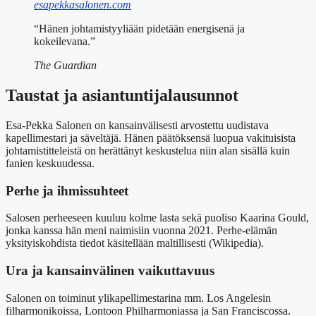
esapekkasalonen.com
“Hänen johtamistyyliään pidetään energisenä ja
kokeilevana.”
The Guardian
Taustat ja asiantuntijalausunnot
Esa-Pekka Salonen on kansainvälisesti arvostettu uudistava
kapellimestari ja säveltäjä. Hänen päätöksensä luopua vakituisista
johtamistitteleistä on herättänyt keskustelua niin alan sisällä kuin
fanien keskuudessa.
Perhe ja ihmissuhteet
Salosen perheeseen kuuluu kolme lasta sekä puoliso Kaarina Gould,
jonka kanssa hän meni naimisiin vuonna 2021. Perhe-elämän
yksityiskohdista tiedot käsitellään maltillisesti (Wikipedia).
Ura ja kansainvälinen vaikuttavuus
Salonen on toiminut ylikapellimestarina mm. Los Angelesin
filharmonikoissa, Lontoon Philharmoniassa ja San Franciscossa.