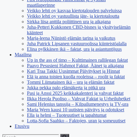
maatilaperinne
Veikko lehti oy kasvaa kiertotalouden palveluissa
Veikko lehti oy vastuullista jäte- ja kiertotaloutta
Sirkka liisa anttila poliittinen ura ja aikajana
Juha-Petteri Kukkonen CBD-bisnes ja yksityiselämän
käänteet
Marja-leena Niinistö elämän tarina ja vaikutus
Juha Patrick Lipsanen vastuuroolissa kiinteistöalalla
Elina pylkkänen ikä – faktat, ura ja asiantuntijuus
Maailma
Up in the ass of timo – Kulttimainen rallilegan faktat
Paavo Pesusieni Hahmot Faktat, Äänet ja aikajana
Kari Traa Takki Uusimmat Päivitykset ja Hinnat
Elä ja anna toisten kuolla rooleissa – roolit ja faktat
Tommi Liimatainen ikä – ura ja elämän faktat
Jukka pekka palo elämäkerta ja pitkä ura
Pasi ja Anssi 2025 keikkakalenteri ja vahvat faktat
Ilkka Herola Puoliso – Vahvat Faktat ja Urheiluhetket
Sami Helenius tanssija – Kilpailumenestys ja TV-ura
Maria Wern kausi 10 uutisten päivitys ja odotukset
Ella ja helmi – Tuoteuutiset ja tapahtumat
Lotta-Sofia Saahko – Faktojen, uran ja someuutiset
Etusivu
Search