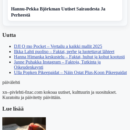
Hannu-Pekka Björkman Uutiset Sairaudesta Ja
Perheestä
Uutta
DJI O mo Pocket – Vertailu a kaikki mallit 2025
Ilkka Lahti puoliso – Faktat, perhe ja luotettavat lähteet
Hanna Himanka keskustelu – Faktat, huhut ja kohut kootusti
Janne Puhakka Instagram – Faktoja, Tutkinta ja
Oikeudenkaynti
Ulla Popken Pikeepaidat – Näin Ostat Plus-Koon Pikeepaidat
päivälehti
xn--pivlehti-0zac.com kokoaa uutiset, kulttuurin ja suositukset.
Kuratoitu ja päivitetty päivittäin.
Lue lisää