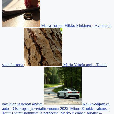
Maisa Torppa Mikko Rinkinen – Avioero ja
suhdehistoria
Maria Veitola arpi – Totuus
kasvojen ja kehon arvista
Kauko-ohjattava
auto – Osto-opas ja vertailu vuonna 2025
Minna Kuukka sairaus –
Totuus sairaushuhuista ja perheestä
Marko Keränen puoliso –