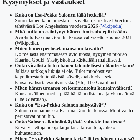
Kysymykset ja vastaukset
Kuka on Esa-Pekka Salonen tällä hetkellä?
Suomalainen kapellimestari ja säveltäjä, Creative Director -
tehtävässä Los Angelesissa vuodesta 2026 (
Wikipedia
).
Mitä uutta on esiintynyt hänen ihmissuhdepiirissään?
Avioliitto Kaarina Gouldin kanssa vahvistettu vuonna 2021
(Wikipedia).
Miten hänen perhe-elämänsä on kuvattu?
Kolme lasta ensimmäisestä avioliitosta, nykyinen puoliso
Kaarina Gould. Yksityiskohtia käsitellään maltillisesti.
Onko virallista tietoa hänen taloudellisesta tilanteestaan?
Julkisia tarkkoja lukuja ei ole. Tulot muodostuvat
kapellimestarin tehtävistä, sävellyspalkkioista sekä
kansainvälisistä esiintymisistä. (Yle, The Guardian)
Miten hänen uraansa on kommentoitu kansainvälisesti?
Kansainvälinen media pitää häntä uudistajana ja visionäärinä
(The Guardian).
Kuka on “Esa-Pekka Salonen naisystävä”?
Salonen on naimisissa Kaarina Gouldin kanssa. Muut väitteet
perustuvat huhuihin.
Onko Salosen alkoholinkäytöstä vahvistettua tietoa?
Ei vahvistettuja tietoja tai julkisia lausuntoja, aihe on
huhuasteinen.
Miten “Esa-Pekka Salonen kirja” liittyy hänen uraansa?