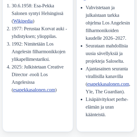
30.6.1958: Esa-Pekka
Vahvistetaan ja
Salonen syntyi Helsingissä
julkaistaan tarkka
(
Wikipedia
)
ohjelma Los Angelesin
1977: Perustaa Korvat auki -
filharmonikoiden
yhdistyksen; ylioppilas.
kaudelle 2026–2027.
1992: Nimitetään Los
Seurataan mahdollisia
Angelesin filharmonikkojen
uusia sävellyksiä ja
ylikapellimestariksi.
projekteja Saloselta.
2025: Julkistetaan Creative
Ajantasainen seuranta
Director -rooli Los
virallisilla kanavilla
Angelesissa
(
esapekkasalonen.com
,
(
esapekkasalonen.com
)
Yle, The Guardian).
Lisäpäivitykset perhe-
elämän ja uran
käänteistä.