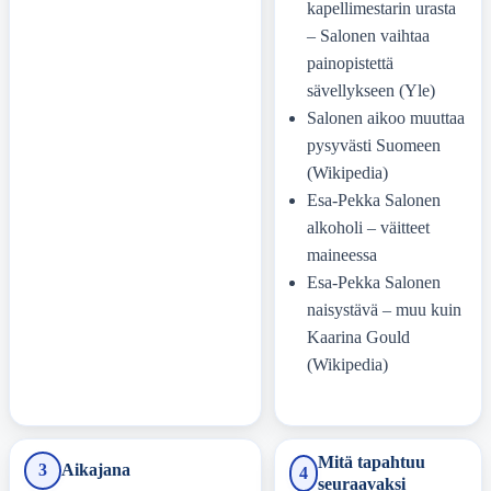
kapellimestarin urasta
– Salonen vaihtaa
painopistettä
sävellykseen (Yle)
Salonen aikoo muuttaa
pysyvästi Suomeen
(Wikipedia)
Esa-Pekka Salonen
alkoholi – väitteet
maineessa
Esa-Pekka Salonen
naisystävä – muu kuin
Kaarina Gould
(Wikipedia)
Mitä tapahtuu
3
Aikajana
4
seuraavaksi