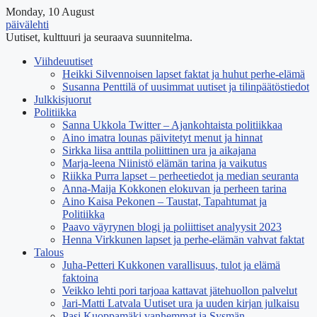
Monday, 10 August
päivälehti
Uutiset, kulttuuri ja seuraava suunnitelma.
Viihdeuutiset
Heikki Silvennoisen lapset faktat ja huhut perhe-elämä
Susanna Penttilä of uusimmat uutiset ja tilinpäätöstiedot
Julkkisjuorut
Politiikka
Sanna Ukkola Twitter – Ajankohtaista politiikkaa
Aino imatra lounas päivitetyt menut ja hinnat
Sirkka liisa anttila poliittinen ura ja aikajana
Marja-leena Niinistö elämän tarina ja vaikutus
Riikka Purra lapset – perheetiedot ja median seuranta
Anna-Maija Kokkonen elokuvan ja perheen tarina
Aino Kaisa Pekonen – Taustat, Tapahtumat ja
Politiikka
Paavo väyrynen blogi ja poliittiset analyysit 2023
Henna Virkkunen lapset ja perhe-elämän vahvat faktat
Talous
Juha-Petteri Kukkonen varallisuus, tulot ja elämä
faktoina
Veikko lehti pori tarjoaa kattavat jätehuollon palvelut
Jari-Matti Latvala Uutiset ura ja uuden kirjan julkaisu
Pasi Kuoppamäki vanhemmat ja Sysmän