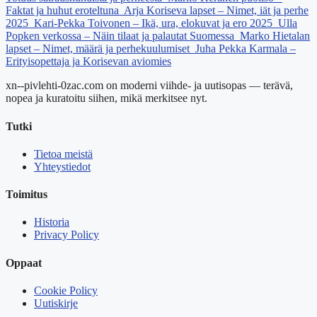
Faktat ja huhut eroteltuna
Arja Koriseva lapset – Nimet, iät ja perhe
2025
Kari-Pekka Toivonen – Ikä, ura, elokuvat ja ero 2025
Ulla
Popken verkossa – Näin tilaat ja palautat Suomessa
Marko Hietalan
lapset – Nimet, määrä ja perhekuulumiset
Juha Pekka Karmala –
Erityisopettaja ja Korisevan aviomies
xn--pivlehti-0zac.com on moderni viihde- ja uutisopas — terävä,
nopea ja kuratoitu siihen, mikä merkitsee nyt.
Tutki
Tietoa meistä
Yhteystiedot
Toimitus
Historia
Privacy Policy
Oppaat
Cookie Policy
Uutiskirje