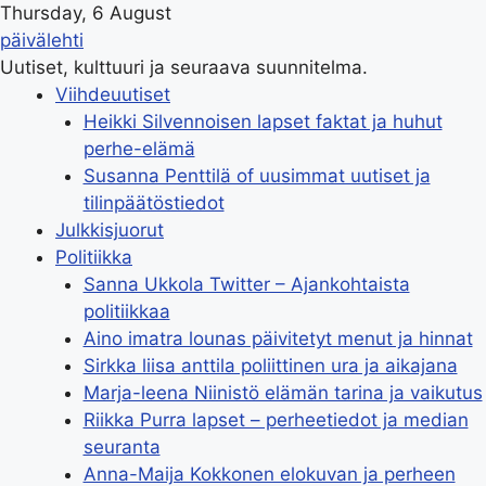
Thursday, 6 August
päivälehti
Uutiset, kulttuuri ja seuraava suunnitelma.
Viihdeuutiset
Heikki Silvennoisen lapset faktat ja huhut
perhe-elämä
Susanna Penttilä of uusimmat uutiset ja
tilinpäätöstiedot
Julkkisjuorut
Politiikka
Sanna Ukkola Twitter – Ajankohtaista
politiikkaa
Aino imatra lounas päivitetyt menut ja hinnat
Sirkka liisa anttila poliittinen ura ja aikajana
Marja-leena Niinistö elämän tarina ja vaikutus
Riikka Purra lapset – perheetiedot ja median
seuranta
Anna-Maija Kokkonen elokuvan ja perheen