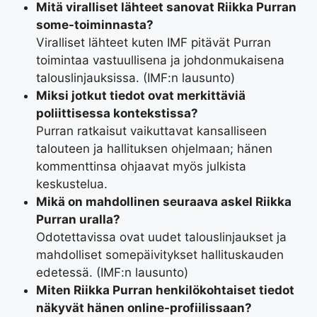
Mitä viralliset lähteet sanovat Riikka Purran
some-toiminnasta?
Viralliset lähteet kuten IMF pitävät Purran
toimintaa vastuullisena ja johdonmukaisena
talouslinjauksissa. (IMF:n lausunto)
Miksi jotkut tiedot ovat merkittäviä
poliittisessa kontekstissa?
Purran ratkaisut vaikuttavat kansalliseen
talouteen ja hallituksen ohjelmaan; hänen
kommenttinsa ohjaavat myös julkista
keskustelua.
Mikä on mahdollinen seuraava askel Riikka
Purran uralla?
Odotettavissa ovat uudet talouslinjaukset ja
mahdolliset somepäivitykset hallituskauden
edetessä. (IMF:n lausunto)
Miten Riikka Purran henkilökohtaiset tiedot
näkyvät hänen online-profiilissaan?