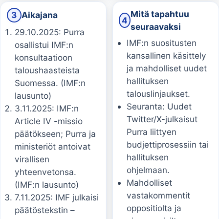
Mitä tapahtuu
3
Aikajana
4
seuraavaksi
29.10.2025: Purra
IMF:n suositusten
osallistui IMF:n
kansallinen käsittely
konsultaatioon
ja mahdolliset uudet
taloushaasteista
hallituksen
Suomessa. (IMF:n
talouslinjaukset.
lausunto)
Seuranta: Uudet
3.11.2025: IMF:n
Twitter/X-julkaisut
Article IV -missio
Purra liittyen
päätökseen; Purra ja
budjettiprosessiin tai
ministeriöt antoivat
hallituksen
virallisen
ohjelmaan.
yhteenvetonsa.
Mahdolliset
(IMF:n lausunto)
vastakommentit
7.11.2025: IMF julkaisi
oppositiolta ja
päätöstekstin –