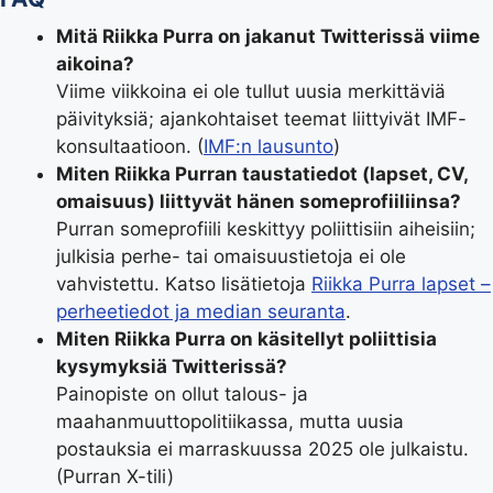
Mitä Riikka Purra on jakanut Twitterissä viime
aikoina?
Viime viikkoina ei ole tullut uusia merkittäviä
päivityksiä; ajankohtaiset teemat liittyivät IMF-
konsultaatioon. (
IMF:n lausunto
)
Miten Riikka Purran taustatiedot (lapset, CV,
omaisuus) liittyvät hänen someprofiiliinsa?
Purran someprofiili keskittyy poliittisiin aiheisiin;
julkisia perhe- tai omaisuustietoja ei ole
vahvistettu. Katso lisätietoja
Riikka Purra lapset –
perheetiedot ja median seuranta
.
Miten Riikka Purra on käsitellyt poliittisia
kysymyksiä Twitterissä?
Painopiste on ollut talous- ja
maahanmuuttopolitiikassa, mutta uusia
postauksia ei marraskuussa 2025 ole julkaistu.
(Purran X-tili)