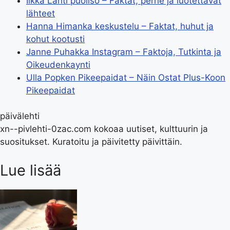
Ilkka Lahti puoliso – Faktat, perhe ja luotettavat
lähteet
Hanna Himanka keskustelu – Faktat, huhut ja
kohut kootusti
Janne Puhakka Instagram – Faktoja, Tutkinta ja
Oikeudenkaynti
Ulla Popken Pikeepaidat – Näin Ostat Plus-Koon
Pikeepaidat
päivälehti
xn--pivlehti-0zac.com kokoaa uutiset, kulttuurin ja
suositukset. Kuratoitu ja päivitetty päivittäin.
Lue lisää