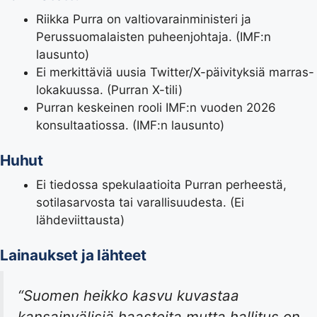
Riikka Purra on valtiovarainministeri ja
Perussuomalaisten puheenjohtaja. (IMF:n
lausunto)
Ei merkittäviä uusia Twitter/X-päivityksiä marras-
lokakuussa. (Purran X-tili)
Purran keskeinen rooli IMF:n vuoden 2026
konsultaatiossa. (IMF:n lausunto)
Huhut
Ei tiedossa spekulaatioita Purran perheestä,
sotilasarvosta tai varallisuudesta. (Ei
lähdeviittausta)
Lainaukset ja lähteet
“Suomen heikko kasvu kuvastaa
kansainvälisiä haasteita mutta hallitus on