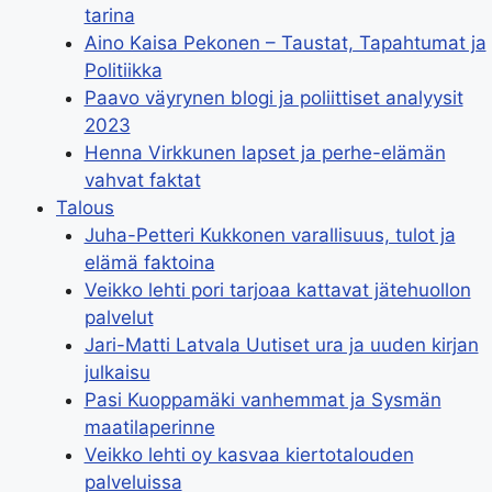
tarina
Aino Kaisa Pekonen – Taustat, Tapahtumat ja
Politiikka
Paavo väyrynen blogi ja poliittiset analyysit
2023
Henna Virkkunen lapset ja perhe-elämän
vahvat faktat
Talous
Juha-Petteri Kukkonen varallisuus, tulot ja
elämä faktoina
Veikko lehti pori tarjoaa kattavat jätehuollon
palvelut
Jari-Matti Latvala Uutiset ura ja uuden kirjan
julkaisu
Pasi Kuoppamäki vanhemmat ja Sysmän
maatilaperinne
Veikko lehti oy kasvaa kiertotalouden
palveluissa