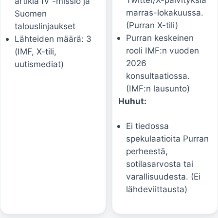
artikla IV -missio ja
marras-lokakuussa.
Suomen
(Purran X-tili)
talouslinjaukset
Purran keskeinen
Lähteiden määrä: 3
rooli IMF:n vuoden
(IMF, X-tili,
2026
uutismediat)
konsultaatiossa.
(IMF:n lausunto)
Huhut:
Ei tiedossa
spekulaatioita Purran
perheestä,
sotilasarvosta tai
varallisuudesta. (Ei
lähdeviittausta)