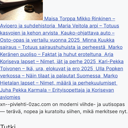
Maisa Torppa Mikko Rinkinen –
Avioero ja suhdehistoria
Maria Veitola arpi – Totuus
kasvojen ja kehon arvista
Kauko-ohjattava auto –
Osto-opas ja vertailu vuonna 2025
Minna Kuukka
sairaus – Totuus sairaushuhuista ja perheestä
Marko
Keränen puoliso – Faktat ja huhut eroteltuna
Arja
Koriseva lapset – Nimet, iät ja perhe 2025
Kari-Pekka
Toivonen – Ikä, ura, elokuvat ja ero 2025
Ulla Popken
verkossa – Näin tilaat ja palautat Suomessa
Marko
Hietalan lapset – Nimet, määrä ja perhekuulumiset
Juha Pekka Karmala – Erityisopettaja ja Korisevan
aviomies
xn--pivlehti-0zac.com on moderni viihde- ja uutisopas
— terävä, nopea ja kuratoitu siihen, mikä merkitsee nyt.
Tutki