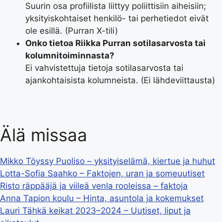
Suurin osa profiilista liittyy poliittisiin aiheisiin;
yksityiskohtaiset henkilö- tai perhetiedot eivät
ole esillä. (Purran X-tili)
Onko tietoa Riikka Purran sotilasarvosta tai
kolumnitoiminnasta?
Ei vahvistettuja tietoja sotilasarvosta tai
ajankohtaisista kolumneista. (Ei lähdeviittausta)
Älä missaa
Mikko Töyssy Puoliso – yksityiselämä, kiertue ja huhut
Lotta-Sofia Saahko – Faktojen, uran ja someuutiset
Risto räppääjä ja viileä venla rooleissa – faktoja
Anna Tapion koulu – Hinta, asuntola ja kokemukset
Lauri Tähkä keikat 2023–2024 – Uutiset, liput ja