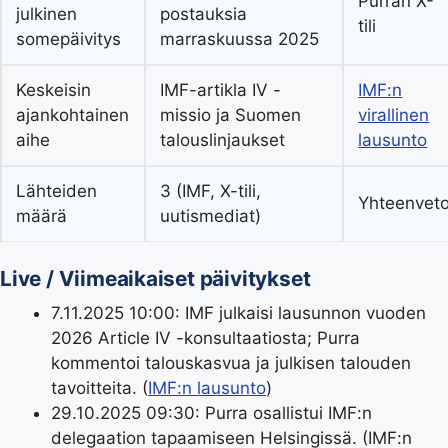
Purran X-
julkinen
postauksia
tili
somepäivitys
marraskuussa 2025
Keskeisin
IMF-artikla IV -
IMF:n
ajankohtainen
missio ja Suomen
virallinen
aihe
talouslinjaukset
lausunto
Lähteiden
3 (IMF, X-tili,
Yhteenvet
määrä
uutismediat)
Live / Viimeaikaiset päivitykset
7.11.2025 10:00
: IMF julkaisi lausunnon vuoden
2026 Article IV -konsultaatiosta; Purra
kommentoi talouskasvua ja julkisen talouden
tavoitteita. (
IMF:n lausunto
)
29.10.2025 09:30
: Purra osallistui IMF:n
delegaation tapaamiseen Helsingissä. (IMF:n