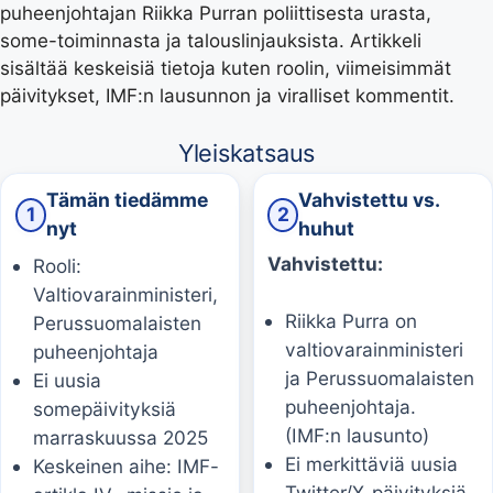
puheenjohtajan Riikka Purran poliittisesta urasta,
some-toiminnasta ja talouslinjauksista. Artikkeli
sisältää keskeisiä tietoja kuten roolin, viimeisimmät
päivitykset, IMF:n lausunnon ja viralliset kommentit.
Yleiskatsaus
Tämän tiedämme
Vahvistettu vs.
1
2
nyt
huhut
Vahvistettu:
Rooli:
Valtiovarainministeri,
Riikka Purra on
Perussuomalaisten
valtiovarainministeri
puheenjohtaja
ja Perussuomalaisten
Ei uusia
puheenjohtaja.
somepäivityksiä
(IMF:n lausunto)
marraskuussa 2025
Ei merkittäviä uusia
Keskeinen aihe: IMF-
Twitter/X-päivityksiä