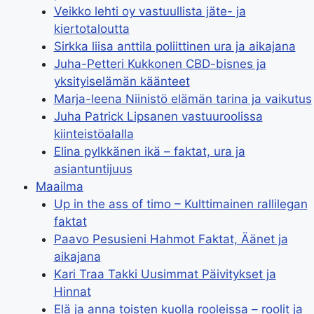
Veikko lehti oy vastuullista jäte- ja
kiertotaloutta
Sirkka liisa anttila poliittinen ura ja aikajana
Juha-Petteri Kukkonen CBD-bisnes ja
yksityiselämän käänteet
Marja-leena Niinistö elämän tarina ja vaikutus
Juha Patrick Lipsanen vastuuroolissa
kiinteistöalalla
Elina pylkkänen ikä – faktat, ura ja
asiantuntijuus
Maailma
Up in the ass of timo – Kulttimainen rallilegan
faktat
Paavo Pesusieni Hahmot Faktat, Äänet ja
aikajana
Kari Traa Takki Uusimmat Päivitykset ja
Hinnat
Elä ja anna toisten kuolla rooleissa – roolit ja