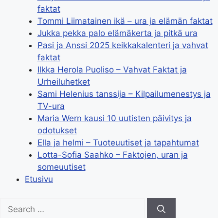
faktat
Tommi Liimatainen ikä – ura ja elämän faktat
Jukka pekka palo elämäkerta ja pitkä ura
Pasi ja Anssi 2025 keikkakalenteri ja vahvat
faktat
Ilkka Herola Puoliso – Vahvat Faktat ja
Urheiluhetket
Sami Helenius tanssija – Kilpailumenestys ja
TV-ura
Maria Wern kausi 10 uutisten päivitys ja
odotukset
Ella ja helmi – Tuoteuutiset ja tapahtumat
Lotta-Sofia Saahko – Faktojen, uran ja
someuutiset
Etusivu
Search
for: