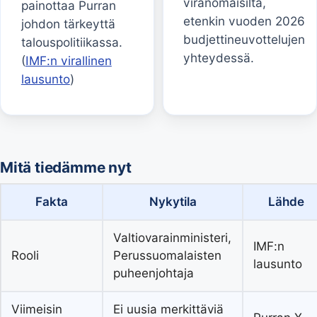
viranomaisilta,
painottaa Purran
etenkin vuoden 2026
johdon tärkeyttä
budjettineuvottelujen
talouspolitiikassa.
yhteydessä.
(
IMF:n virallinen
lausunto
)
Mitä tiedämme nyt
Fakta
Nykytila
Lähde
Valtiovarainministeri,
IMF:n
Rooli
Perussuomalaisten
lausunto
puheenjohtaja
Viimeisin
Ei uusia merkittäviä