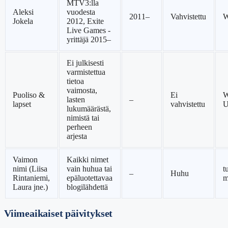
MTV3:lla
Aleksi
vuodesta
2011–
Vahvistettu
W
Jokela
2012, Exite
Live Games -
yrittäjä 2015–
Ei julkisesti
varmistettua
tietoa
vaimosta,
Puoliso &
Ei
W
lasten
–
lapset
vahvistettu
U
lukumäärästä,
nimistä tai
perheen
arjesta
Vaimon
Kaikki nimet
nimi (Liisa
vain huhua tai
t
–
Huhu
Rintaniemi,
epäluotettavaa
m
Laura jne.)
blogilähdettä
Viimeaikaiset päivitykset