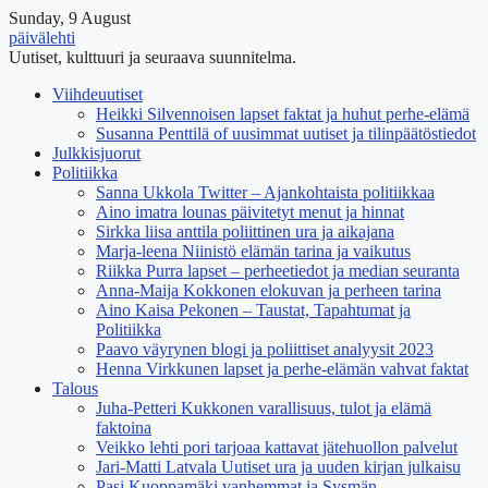
Sunday, 9 August
päivälehti
Uutiset, kulttuuri ja seuraava suunnitelma.
Viihdeuutiset
Heikki Silvennoisen lapset faktat ja huhut perhe-elämä
Susanna Penttilä of uusimmat uutiset ja tilinpäätöstiedot
Julkkisjuorut
Politiikka
Sanna Ukkola Twitter – Ajankohtaista politiikkaa
Aino imatra lounas päivitetyt menut ja hinnat
Sirkka liisa anttila poliittinen ura ja aikajana
Marja-leena Niinistö elämän tarina ja vaikutus
Riikka Purra lapset – perheetiedot ja median seuranta
Anna-Maija Kokkonen elokuvan ja perheen tarina
Aino Kaisa Pekonen – Taustat, Tapahtumat ja
Politiikka
Paavo väyrynen blogi ja poliittiset analyysit 2023
Henna Virkkunen lapset ja perhe-elämän vahvat faktat
Talous
Juha-Petteri Kukkonen varallisuus, tulot ja elämä
faktoina
Veikko lehti pori tarjoaa kattavat jätehuollon palvelut
Jari-Matti Latvala Uutiset ura ja uuden kirjan julkaisu
Pasi Kuoppamäki vanhemmat ja Sysmän