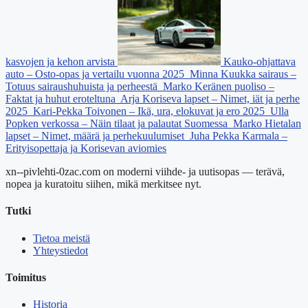
kasvojen ja kehon arvista
Kauko-ohjattava
auto – Osto-opas ja vertailu vuonna 2025
Minna Kuukka sairaus –
Totuus sairaushuhuista ja perheestä
Marko Keränen puoliso –
Faktat ja huhut eroteltuna
Arja Koriseva lapset – Nimet, iät ja perhe
2025
Kari-Pekka Toivonen – Ikä, ura, elokuvat ja ero 2025
Ulla
Popken verkossa – Näin tilaat ja palautat Suomessa
Marko Hietalan
lapset – Nimet, määrä ja perhekuulumiset
Juha Pekka Karmala –
Erityisopettaja ja Korisevan aviomies
xn--pivlehti-0zac.com on moderni viihde- ja uutisopas — terävä,
nopea ja kuratoitu siihen, mikä merkitsee nyt.
Tutki
Tietoa meistä
Yhteystiedot
Toimitus
Historia