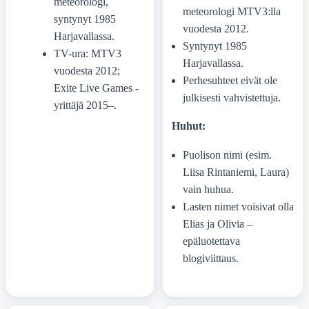
meteorologi,
meteorologi MTV3:lla
syntynyt 1985
vuodesta 2012.
Harjavallassa.
Syntynyt 1985
TV-ura: MTV3
Harjavallassa.
vuodesta 2012;
Perhesuhteet eivät ole
Exite Live Games -
julkisesti vahvistettuja.
yrittäjä 2015–.
Huhut:
Puolison nimi (esim.
Liisa Rintaniemi, Laura)
vain huhua.
Lasten nimet voisivat olla
Elias ja Olivia –
epäluotettava
blogiviittaus.