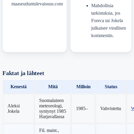
maaseuduntulevaisuus.com
Mahdollisia
tarkistuksia, jos
Foreca tai Jokela
julkaisee virallisen
kommentin.
Faktat ja lähteet
Kenestä
Mitä
Milloin
Status
Suomalainen
Aleksi
meteorologi,
1985–
Vahvistettu
W
Jokela
syntynyt 1985
Harjavallassa
Fil. maist.,