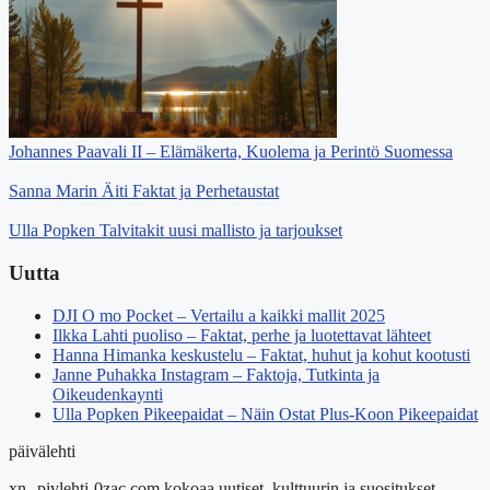
Johannes Paavali II – Elämäkerta, Kuolema ja Perintö Suomessa
Sanna Marin Äiti Faktat ja Perhetaustat
Ulla Popken Talvitakit uusi mallisto ja tarjoukset
Uutta
DJI O mo Pocket – Vertailu a kaikki mallit 2025
Ilkka Lahti puoliso – Faktat, perhe ja luotettavat lähteet
Hanna Himanka keskustelu – Faktat, huhut ja kohut kootusti
Janne Puhakka Instagram – Faktoja, Tutkinta ja
Oikeudenkaynti
Ulla Popken Pikeepaidat – Näin Ostat Plus-Koon Pikeepaidat
päivälehti
xn--pivlehti-0zac.com kokoaa uutiset, kulttuurin ja suositukset.