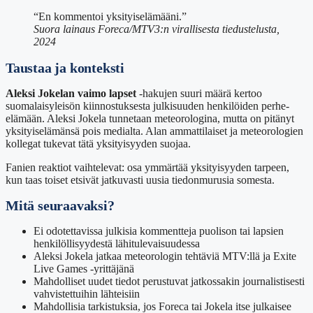
“En kommentoi yksityiselämääni.”
Suora lainaus Foreca/MTV3:n virallisesta tiedustelusta,
2024
Taustaa ja konteksti
Aleksi Jokelan vaimo lapset
-hakujen suuri määrä kertoo
suomalaisyleisön kiinnostuksesta julkisuuden henkilöiden perhe-
elämään. Aleksi Jokela tunnetaan meteorologina, mutta on pitänyt
yksityiselämänsä pois medialta. Alan ammattilaiset ja meteorologien
kollegat tukevat tätä yksityisyyden suojaa.
Fanien reaktiot vaihtelevat: osa ymmärtää yksityisyyden tarpeen,
kun taas toiset etsivät jatkuvasti uusia tiedonmurusia somesta.
Mitä seuraavaksi?
Ei odotettavissa julkisia kommentteja puolison tai lapsien
henkilöllisyydestä lähitulevaisuudessa
Aleksi Jokela jatkaa meteorologin tehtäviä MTV:llä ja Exite
Live Games -yrittäjänä
Mahdolliset uudet tiedot perustuvat jatkossakin journalistisesti
vahvistettuihin lähteisiin
Mahdollisia tarkistuksia, jos Foreca tai Jokela itse julkaisee