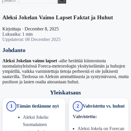
for:
Aleksi Jokelan Vaimo Lapset Faktat ja Huhut
Kirjoittaja · December 8, 2025
Lukuaika: 1 min
Uppdaterat: 08 December 2025
Johdanto
Aleksi Jokelan vaimo lapset
-aihe herättää kiinnostusta
suomalaisyleisössä Foreca-meteorologin yksityiselämän ja huhujen
ympärillä, vaikka varmistettuja tietoja perheestä ei ole julkisesti
saatavilla. Tiedossa on Aleksin ammattitausta ja syntymävuosi, mutta
puolison ja lasten osalta ainoastaan huhut.
Yleiskatsaus
1
Tämän tiedämme nyt
2
Vahvistettu vs. huhut
Vahvistettu:
Aleksi Jokela:
Suomalainen
Aleksi Jokela on Forecan