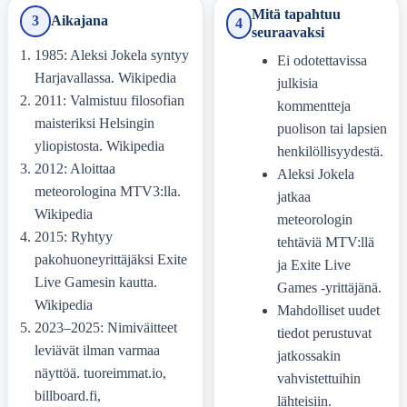
Mitä tapahtuu
3
Aikajana
4
seuraavaksi
1985: Aleksi Jokela syntyy
Ei odotettavissa
Harjavallassa. Wikipedia
julkisia
2011: Valmistuu filosofian
kommentteja
maisteriksi Helsingin
puolison tai lapsien
yliopistosta. Wikipedia
henkilöllisyydestä.
2012: Aloittaa
Aleksi Jokela
meteorologina MTV3:lla.
jatkaa
Wikipedia
meteorologin
2015: Ryhtyy
tehtäviä MTV:llä
pakohuoneyrittäjäksi Exite
ja Exite Live
Live Gamesin kautta.
Games -yrittäjänä.
Wikipedia
Mahdolliset uudet
2023–2025: Nimiväitteet
tiedot perustuvat
leviävät ilman varmaa
jatkossakin
näyttöä. tuoreimmat.io,
vahvistettuihin
billboard.fi,
lähteisiin.