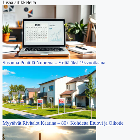
Lisää artikkeleita
Susanna Penttilä Nuorena – Yrittäjäksi 19-vuotiaana
Myytävät Rivitalot Kaarina – 80+ Kohdetta Etuovi ja Oikotie