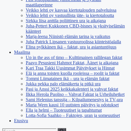
maatilaperinne
Veikko lehti oy kasvaa kiertotalouden palveluissa
Veikko lehti oy vastuullista jäte- ja kiertotaloutta
Sirkka liisa anttila poliittinen ura ja aikajana
Juha-Petteri Kukkonen CBD-bisnes ja yksityiselämän
käänteet
Marja-leena Niinistö elämän tarina ja vaikutus
Juha Patrick Lipsanen vastuuroolissa kiinteistöalalla
Elina pylkkänen ikä – faktat, ura ja asiantuntijuus
Maailma
Up in the ass of timo – Kulttimainen rallilegan faktat
Paavo Pesusieni Hahmot Faktat, Äänet ja aikajana
Kari Traa Takki Uusimmat Päivitykset ja Hinnat
Elä ja anna toisten kuolla rooleissa – roolit ja faktat
Tommi Liimatainen ikä – ura ja elämän faktat
Jukka pekka palo elämäkerta ja pitkä ura
Pasi ja Anssi 2025 keikkakalenteri ja vahvat faktat
Ilkka Herola Puoliso – Vahvat Faktat ja Urheiluhetket
Sami Helenius tanssija – Kilpailumenestys ja TV-ura
Maria Wern kausi 10 uutisten päivitys ja odotukset
Ella ja helmi – Tuoteuutiset ja tapahtumat
Lotta-Sofia Saahko – Faktojen, uran ja someuutiset
Etusivu
Search