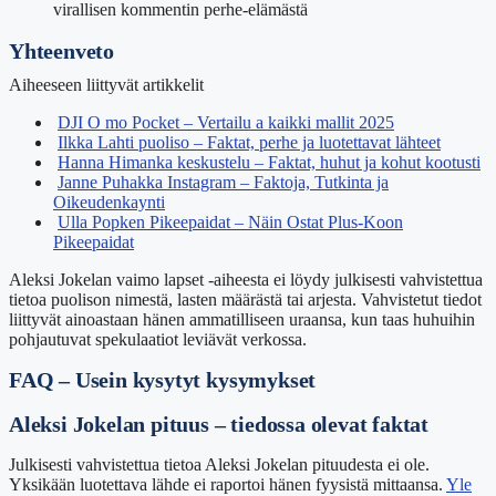
virallisen kommentin perhe-elämästä
Yhteenveto
Aiheeseen liittyvät artikkelit
DJI O mo Pocket – Vertailu a kaikki mallit 2025
Ilkka Lahti puoliso – Faktat, perhe ja luotettavat lähteet
Hanna Himanka keskustelu – Faktat, huhut ja kohut kootusti
Janne Puhakka Instagram – Faktoja, Tutkinta ja
Oikeudenkaynti
Ulla Popken Pikeepaidat – Näin Ostat Plus-Koon
Pikeepaidat
Aleksi Jokelan vaimo lapset -aiheesta ei löydy julkisesti vahvistettua
tietoa puolison nimestä, lasten määrästä tai arjesta. Vahvistetut tiedot
liittyvät ainoastaan hänen ammatilliseen uraansa, kun taas huhuihin
pohjautuvat spekulaatiot leviävät verkossa.
FAQ – Usein kysytyt kysymykset
Aleksi Jokelan pituus – tiedossa olevat faktat
Julkisesti vahvistettua tietoa Aleksi Jokelan pituudesta ei ole.
Yksikään luotettava lähde ei raportoi hänen fyysistä mittaansa.
Yle