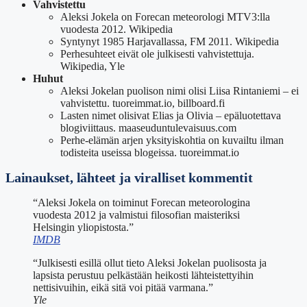
Vahvistettu
Aleksi Jokela on Forecan meteorologi MTV3:lla
vuodesta 2012. Wikipedia
Syntynyt 1985 Harjavallassa, FM 2011. Wikipedia
Perhesuhteet eivät ole julkisesti vahvistettuja.
Wikipedia, Yle
Huhut
Aleksi Jokelan puolison nimi olisi Liisa Rintaniemi –
ei
vahvistettu
. tuoreimmat.io, billboard.fi
Lasten nimet olisivat Elias ja Olivia –
epäluotettava
blogiviittaus
. maaseuduntulevaisuus.com
Perhe-elämän arjen yksityiskohtia on kuvailtu ilman
todisteita useissa blogeissa. tuoreimmat.io
Lainaukset, lähteet ja viralliset kommentit
“Aleksi Jokela on toiminut Forecan meteorologina
vuodesta 2012 ja valmistui filosofian maisteriksi
Helsingin yliopistosta.”
IMDB
“Julkisesti esillä ollut tieto Aleksi Jokelan puolisosta ja
lapsista perustuu pelkästään heikosti lähteistettyihin
nettisivuihin, eikä sitä voi pitää varmana.”
Yle