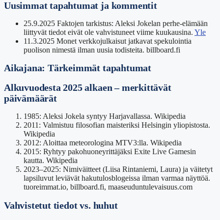
Uusimmat tapahtumat ja kommentit
25.9.2025
Faktojen tarkistus: Aleksi Jokelan perhe-elämään
liittyvät tiedot eivät ole vahvistuneet viime kuukausina.
Yle
11.3.2025
Monet verkkojulkaisut jatkavat spekulointia
puolison nimestä ilman uusia todisteita. billboard.fi
Aikajana: Tärkeimmät tapahtumat
Alkuvuodesta 2025 alkaen – merkittävät
päivämäärät
1985: Aleksi Jokela syntyy Harjavallassa. Wikipedia
2011: Valmistuu filosofian maisteriksi Helsingin yliopistosta.
Wikipedia
2012: Aloittaa meteorologina MTV3:lla. Wikipedia
2015: Ryhtyy pakohuoneyrittäjäksi Exite Live Gamesin
kautta. Wikipedia
2023–2025: Nimiväitteet (Liisa Rintaniemi, Laura) ja väitetyt
lapsiluvut leviävät hakutulosblogeissa ilman varmaa näyttöä.
tuoreimmat.io, billboard.fi, maaseuduntulevaisuus.com
Vahvistetut tiedot vs. huhut