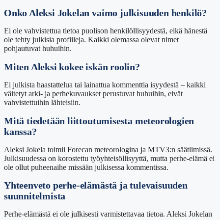
Onko Aleksi Jokelan vaimo julkisuuden henkilö?
Ei ole vahvistettua tietoa puolison henkilöllisyydestä, eikä hänestä
ole tehty julkisia profiileja. Kaikki olemassa olevat nimet
pohjautuvat huhuihin.
Miten Aleksi kokee iskän roolin?
Ei julkista haastattelua tai lainattua kommenttia isyydestä – kaikki
väitetyt arki- ja perhekuvaukset perustuvat huhuihin, eivät
vahvistettuihin lähteisiin.
Mitä tiedetään liittoutumisesta meteorologien
kanssa?
Aleksi Jokela toimii Forecan meteorologina ja MTV3:n säätiimissä.
Julkisuudessa on korostettu työyhteisöllisyyttä, mutta perhe-elämä ei
ole ollut puheenaihe missään julkisessa kommentissa.
Yhteenveto perhe-elämästä ja tulevaisuuden
suunnitelmista
Perhe-elämästä ei ole julkisesti varmistettavaa tietoa. Aleksi Jokelan