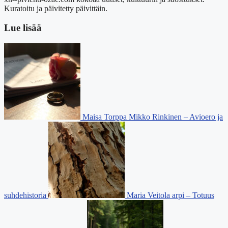
Kuratoitu ja päivitetty päivittäin.
Lue lisää
Maisa Torppa Mikko Rinkinen – Avioero ja
suhdehistoria
Maria Veitola arpi – Totuus