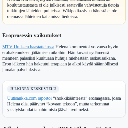
koulutustaustasta ei ole julkisesti saatavilla vahvistettuja tietoja
tutkittujen lähteiden puitteissa. Wikipedia-sivua hänestä ei ole
olemassa lähteiden kattamissa tiedoissa.
Eroprosessin vaikutukset
MTV Uutisten haastattelussa
Helena kommentoi voivansa hyvin
erohakemuksen jättämisen aikoihin. Hän kuvasi sydämensä
menneen palasiksi kuultuaan huhuja miehestään raskausaikana.
Eron jälkeen hän hakeutui terapiaan ja alkoi käydä säännöllisesti
jumalanpalveluksissa.
JULKINEN KESKUSTELU
Uutisankka.com raportoi
“shokkikäänteestä” erosaagassa, jossa
Helena olisi päätynyt “kovaan tekoon”, mutta tarkemmat
yksityiskohdat tapahtumista jäävät avoimeksi.