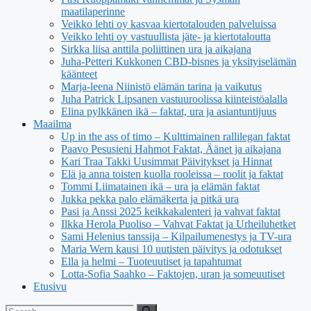
maatilaperinne
Veikko lehti oy kasvaa kiertotalouden palveluissa
Veikko lehti oy vastuullista jäte- ja kiertotaloutta
Sirkka liisa anttila poliittinen ura ja aikajana
Juha-Petteri Kukkonen CBD-bisnes ja yksityiselämän
käänteet
Marja-leena Niinistö elämän tarina ja vaikutus
Juha Patrick Lipsanen vastuuroolissa kiinteistöalalla
Elina pylkkänen ikä – faktat, ura ja asiantuntijuus
Maailma
Up in the ass of timo – Kulttimainen rallilegan faktat
Paavo Pesusieni Hahmot Faktat, Äänet ja aikajana
Kari Traa Takki Uusimmat Päivitykset ja Hinnat
Elä ja anna toisten kuolla rooleissa – roolit ja faktat
Tommi Liimatainen ikä – ura ja elämän faktat
Jukka pekka palo elämäkerta ja pitkä ura
Pasi ja Anssi 2025 keikkakalenteri ja vahvat faktat
Ilkka Herola Puoliso – Vahvat Faktat ja Urheiluhetket
Sami Helenius tanssija – Kilpailumenestys ja TV-ura
Maria Wern kausi 10 uutisten päivitys ja odotukset
Ella ja helmi – Tuoteuutiset ja tapahtumat
Lotta-Sofia Saahko – Faktojen, uran ja someuutiset
Etusivu
Search