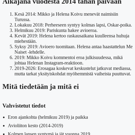
Aikajana vuodesta 2014 tähän päivään
Kesä 2014:
Mikko ja Helena Koivu menevät naimisiin
Turussa.
Lokakuu 2018:
Perheeseen syntyy kolmas lapsi, Oskar-poika.
Helmikuu 2019:
Pariskunta hakee avioeroa.
Kevät 2019:
Helena kertoo raskausaikana kuulleensa huhuja
miehestään.
Syksy 2019:
Avioero tuomitaan. Helena antaa haastattelun Me
Naiset -lehdelle.
2019:
Mikko Koivu kommentoi eroa julkisuudessa, mikä
johtaa Helenan Instagram-reaktioon.
2019-2026:
Erosagaa koskevat keskustelut jatkuvat mediassa,
mutta tarkat yksityiskohdat myöhemmistä vaiheista puuttuvat.
Mitä tiedetään ja mitä ei
Vahvistetut tiedot
Eron ajankohta (helmikuu 2019) ja paikka
Avioliiton kesto (2014-2019)
Kolmen lapsen syntymä ja iät vuonna 2019