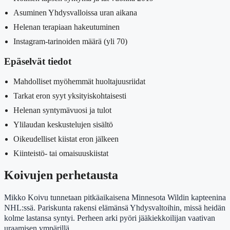
Asuminen Yhdysvalloissa uran aikana
Helenan terapiaan hakeutuminen
Instagram-tarinoiden määrä (yli 70)
Epäselvät tiedot
Mahdolliset myöhemmät huoltajuusriidat
Tarkat eron syyt yksityiskohtaisesti
Helenan syntymävuosi ja tulot
Ylilaudan keskustelujen sisältö
Oikeudelliset kiistat eron jälkeen
Kiinteistö- tai omaisuuskiistat
Koivujen perhetausta
Mikko Koivu tunnetaan pitkäaikaisena Minnesota Wildin kapteenina
NHL:ssä. Pariskunta rakensi elämänsä Yhdysvaltoihin, missä heidän
kolme lastansa syntyi. Perheen arki pyöri jääkiekkoilijan vaativan
uraamisen ympärillä.