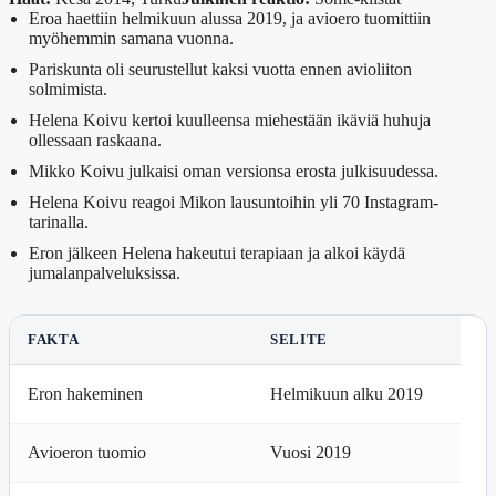
Eroa haettiin helmikuun alussa 2019, ja avioero tuomittiin
myöhemmin samana vuonna.
Pariskunta oli seurustellut kaksi vuotta ennen avioliiton
solmimista.
Helena Koivu kertoi kuulleensa miehestään ikäviä huhuja
ollessaan raskaana.
Mikko Koivu julkaisi oman versionsa erosta julkisuudessa.
Helena Koivu reagoi Mikon lausuntoihin yli 70 Instagram-
tarinalla.
Eron jälkeen Helena hakeutui terapiaan ja alkoi käydä
jumalanpalveluksissa.
FAKTA
SELITE
Eron hakeminen
Helmikuun alku 2019
Avioeron tuomio
Vuosi 2019