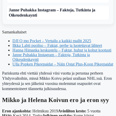
Janne Puhakka Instagram – Faktoja, Tutkinta ja
Oikeudenkaynti
Samankaltaiset
DJI O mo Pocket – Vertailu a kaikki mallit 2025
Ilkka Lahti puoliso – Faktat, perhe ja luotettavat lähteet
Hanna Himanka keskustelu – Faktat, huhut ja kohut kootusti
Janne Puhakka Instagram – Faktoja, Tutkinta ja
Oikeudenkaynti
Ulla Popken Pikeepaidat – Näin Ostat Plus-Koon Pikeepaidat
Pariskunta ehti viettää yhdessä viisi vuotta ja perustaa perheen
Yhdysvaltoihin, missä Mikko Koivu pelasi urallaan NHL:ssä. Eron
yhteydessä ja sen jälkeinä vuosina molemmat osapuolet ovat
kommentoineet tilannetta julkisuudessa.
Mikko ja Helena Koivun ero ja eron syy
Eron ajankohta:
Helmikuu 2019
Avioliiton kesto:
5 vuotta
Häät:
Kesä 2014, Turku
Julkinen reaktio:
Some-kiistat