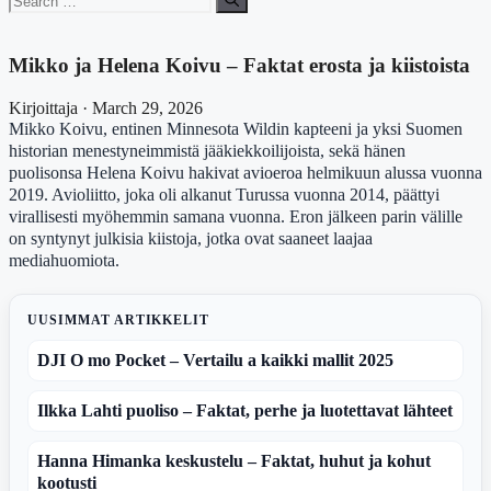
for:
Mikko ja Helena Koivu – Faktat erosta ja kiistoista
Kirjoittaja · March 29, 2026
Mikko Koivu, entinen Minnesota Wildin kapteeni ja yksi Suomen
historian menestyneimmistä jääkiekkoilijoista, sekä hänen
puolisonsa Helena Koivu hakivat avioeroa helmikuun alussa vuonna
2019. Avioliitto, joka oli alkanut Turussa vuonna 2014, päättyi
virallisesti myöhemmin samana vuonna. Eron jälkeen parin välille
on syntynyt julkisia kiistoja, jotka ovat saaneet laajaa
mediahuomiota.
UUSIMMAT ARTIKKELIT
DJI O mo Pocket – Vertailu a kaikki mallit 2025
Ilkka Lahti puoliso – Faktat, perhe ja luotettavat lähteet
Hanna Himanka keskustelu – Faktat, huhut ja kohut
kootusti