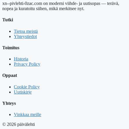
xn--pivlehti-0zac.com on moderni viihde- ja uutisopas — terävä,
nopea ja kuratoitu siihen, mikä merkitsee nyt.
Tutki
Tietoa meistä
Yhteystiedot
Toimitus
Historia
Privacy Policy
Oppaat
Cookie Policy
Uutiskirje
Yhteys
Vinkkaa meille
© 2026 päivälehti