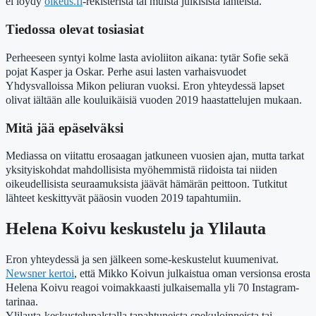
ei löydy
oikeus.fi
-rekisteristä tai muista julkisista lähteistä.
Tiedossa olevat tosiasiat
Perheeseen syntyi kolme lasta avioliiton aikana: tytär Sofie sekä
pojat Kasper ja Oskar. Perhe asui lasten varhaisvuodet
Yhdysvalloissa Mikon peliuran vuoksi. Eron yhteydessä lapset
olivat iältään alle kouluikäisiä vuoden 2019 haastattelujen mukaan.
Mitä jää epäselväksi
Mediassa on viitattu erosaagan jatkuneen vuosien ajan, mutta tarkat
yksityiskohdat mahdollisista myöhemmistä riidoista tai niiden
oikeudellisista seuraamuksista jäävät hämärän peittoon. Tutkitut
lähteet keskittyvät pääosin vuoden 2019 tapahtumiin.
Helena Koivu keskustelu ja Ylilauta
Eron yhteydessä ja sen jälkeen some-keskustelut kuumenivat.
Newsner kertoi
, että Mikko Koivun julkaistua oman versionsa erosta
Helena Koivu reagoi voimakkaasti julkaisemalla yli 70 Instagram-
tarinaa.
Ylilauta-keskustelupalstalla tapahtuneista spekuloinneista tai