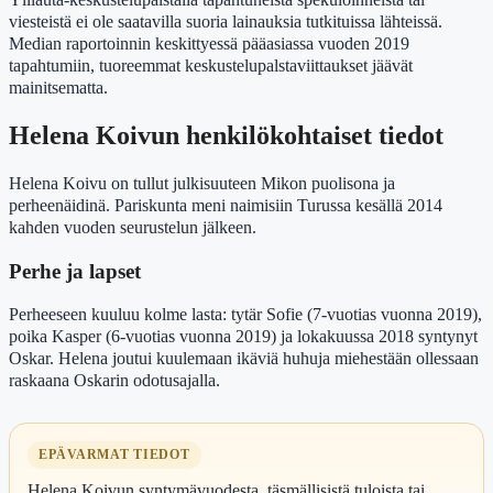
viesteistä ei ole saatavilla suoria lainauksia tutkituissa lähteissä.
Median raportoinnin keskittyessä pääasiassa vuoden 2019
tapahtumiin, tuoreemmat keskustelupalstaviittaukset jäävät
mainitsematta.
Helena Koivun henkilökohtaiset tiedot
Helena Koivu on tullut julkisuuteen Mikon puolisona ja
perheenäidinä. Pariskunta meni naimisiin Turussa kesällä 2014
kahden vuoden seurustelun jälkeen.
Perhe ja lapset
Perheeseen kuuluu kolme lasta: tytär Sofie (7-vuotias vuonna 2019),
poika Kasper (6-vuotias vuonna 2019) ja lokakuussa 2018 syntynyt
Oskar. Helena joutui kuulemaan ikäviä huhuja miehestään ollessaan
raskaana Oskarin odotusajalla.
EPÄVARMAT TIEDOT
Helena Koivun syntymävuodesta, täsmällisistä tuloista tai