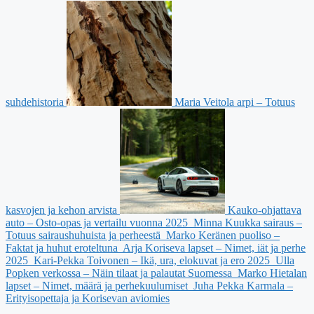
suhdehistoria
Maria Veitola arpi – Totuus
kasvojen ja kehon arvista
Kauko-ohjattava
auto – Osto-opas ja vertailu vuonna 2025
Minna Kuukka sairaus –
Totuus sairaushuhuista ja perheestä
Marko Keränen puoliso –
Faktat ja huhut eroteltuna
Arja Koriseva lapset – Nimet, iät ja perhe
2025
Kari-Pekka Toivonen – Ikä, ura, elokuvat ja ero 2025
Ulla
Popken verkossa – Näin tilaat ja palautat Suomessa
Marko Hietalan
lapset – Nimet, määrä ja perhekuulumiset
Juha Pekka Karmala –
Erityisopettaja ja Korisevan aviomies