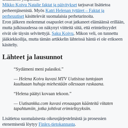
Mikko Koivu Natalie faktat ja päivitykset
tarjoavat lisätietoa
perheenjäsenistä. Myös
Katri Helenan tyttäret – Faktat ja
perheuutiset
käsittelevät suomalaisia perhetarinoita.
Eron jälkeen molemmat osapuolet ovat jatkaneet elämäänsä erillään,
mutta julkisuudessa on näkynyt viitteitä siitä, että erimielisyydet
eivät ole täysin selvitettyjä.
Saku Koivu
, Mikon veli, on tunnettu
jääkiekkoilija, mutta tämän artikkelin lähteissä häntä ei ole erikseen
käsitelty.
Lähteet ja lausunnot
“Sydämeni meni palasiksi.”
— Helena Koivu kuvasi MTV Uutisissa tuntojaan
kuultuaan huhuja miehestään ollessaan raskaana.
“Helena päätyi kovaan tekoon.”
— Uutisankka.com kuvasi erosaagan käänteitä viitaten
tapahtumiin, jotka johtivat erimielisyyksiin.
Lisätietoa suomalaisesta oikeusjärjestelmästä ja prosessien
etenemisestä löytyy
Finlex-tietokannasta
.