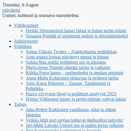
Thursday, 6 August
päivälehti
Uutiset, kulttuuri ja seuraava suunnitelma.
Viihdeuutiset
Heikki Silvennoisen lapset faktat ja huhut perhe-elämä
Susanna Penttilä of uusimmat uutiset ja tilinpäätöstiedot
Julkkisjuorut
Politiikka
Sanna Ukkola Twitter – Ajankohtaista politiikkaa
Aino imatra lounas päivitetyt menut ja hinnat
Sirkka liisa anttila poliittinen ura ja aikajana
Marja-leena Niinistö elämän tarina ja vaikutus
Riikka Purra lapset – perheetiedot ja median seuranta
Anna-Maija Kokkonen elokuvan ja perheen tarina
Aino Kaisa Pekonen – Taustat, Tapahtumat ja
Politiikka
Paavo väyrynen blogi ja poliittiset analyysit 2023
Henna Virkkunen lapset ja perhe-elämän vahvat faktat
Talous
Juha-Petteri Kukkonen varallisuus, tulot ja elämä
faktoina
Veikko lehti pori tarjoaa kattavat jätehuollon palvelut
Jari-Matti Latvala Uutiset ura ja uuden kirjan julkaisu
Pasi Kuoppamäki vanhemmat ja Sysmän