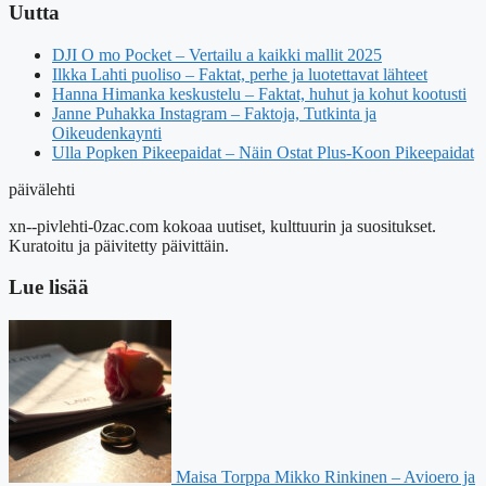
Uutta
DJI O mo Pocket – Vertailu a kaikki mallit 2025
Ilkka Lahti puoliso – Faktat, perhe ja luotettavat lähteet
Hanna Himanka keskustelu – Faktat, huhut ja kohut kootusti
Janne Puhakka Instagram – Faktoja, Tutkinta ja
Oikeudenkaynti
Ulla Popken Pikeepaidat – Näin Ostat Plus-Koon Pikeepaidat
päivälehti
xn--pivlehti-0zac.com kokoaa uutiset, kulttuurin ja suositukset.
Kuratoitu ja päivitetty päivittäin.
Lue lisää
Maisa Torppa Mikko Rinkinen – Avioero ja