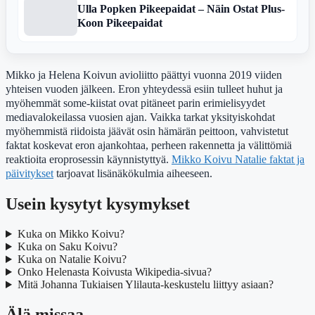
Ulla Popken Pikeepaidat – Näin Ostat Plus-
Koon Pikeepaidat
Mikko ja Helena Koivun avioliitto päättyi vuonna 2019 viiden
yhteisen vuoden jälkeen. Eron yhteydessä esiin tulleet huhut ja
myöhemmät some-kiistat ovat pitäneet parin erimielisyydet
mediavalokeilassa vuosien ajan. Vaikka tarkat yksityiskohdat
myöhemmistä riidoista jäävät osin hämärän peittoon, vahvistetut
faktat koskevat eron ajankohtaa, perheen rakennetta ja välittömiä
reaktioita eroprosessin käynnistyttyä.
Mikko Koivu Natalie faktat ja
päivitykset
tarjoavat lisänäkökulmia aiheeseen.
Usein kysytyt kysymykset
Kuka on Mikko Koivu?
Kuka on Saku Koivu?
Kuka on Natalie Koivu?
Onko Helenasta Koivusta Wikipedia-sivua?
Mitä Johanna Tukiaisen Ylilauta-keskustelu liittyy asiaan?
Älä missaa