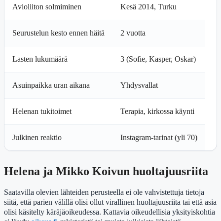
Avioliiton solmiminen
Kesä 2014, Turku
Seurustelun kesto ennen häitä
2 vuotta
Lasten lukumäärä
3 (Sofie, Kasper, Oskar)
Asuinpaikka uran aikana
Yhdysvallat
Helenan tukitoimet
Terapia, kirkossa käynti
Julkinen reaktio
Instagram-tarinat (yli 70)
Helena ja Mikko Koivun huoltajuusriita
Saatavilla olevien lähteiden perusteella ei ole vahvistettuja tietoja
siitä, että parien välillä olisi ollut virallinen huoltajuusriita tai että asia
olisi käsitelty käräjäoikeudessa. Kattavia oikeudellisia yksityiskohtia