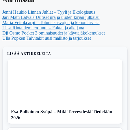
Jenni Haukio Linnan Juhlat – Tyyli ja Ekologisuus
Jari-Matti Latvala Uutiset ura ja uuden kirjan julkaisu
Maria Veitola arpi – Totuus kasvojen ja kehon arvista
Liisa Rintaniemi eronnut – Faktat ja aikajana
Dji Osmo Pocket 3 ominaisuudet ja käyttäjäkokemukset
Ulla Popken Talvitakit uusi mallisto ja tarjoukset
LISÄÄ ARTIKKELEITA
Esa Pulliainen Syöpä – Mitä Terveydestä Tiedetään
2026