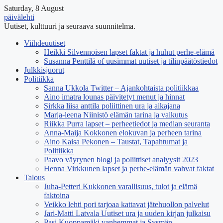
Saturday, 8 August
päivälehti
Uutiset, kulttuuri ja seuraava suunnitelma.
Viihdeuutiset
Heikki Silvennoisen lapset faktat ja huhut perhe-elämä
Susanna Penttilä of uusimmat uutiset ja tilinpäätöstiedot
Julkkisjuorut
Politiikka
Sanna Ukkola Twitter – Ajankohtaista politiikkaa
Aino imatra lounas päivitetyt menut ja hinnat
Sirkka liisa anttila poliittinen ura ja aikajana
Marja-leena Niinistö elämän tarina ja vaikutus
Riikka Purra lapset – perheetiedot ja median seuranta
Anna-Maija Kokkonen elokuvan ja perheen tarina
Aino Kaisa Pekonen – Taustat, Tapahtumat ja
Politiikka
Paavo väyrynen blogi ja poliittiset analyysit 2023
Henna Virkkunen lapset ja perhe-elämän vahvat faktat
Talous
Juha-Petteri Kukkonen varallisuus, tulot ja elämä
faktoina
Veikko lehti pori tarjoaa kattavat jätehuollon palvelut
Jari-Matti Latvala Uutiset ura ja uuden kirjan julkaisu
Pasi Kuoppamäki vanhemmat ja Sysmän