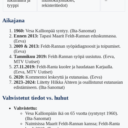
lukumäärä ja
muistokirjoitukset,
–
tyyppi
rekisteritiedot)
Aikajana
1960:
Vesa Kallionpää syntyy. (Ilta-Sanomat)
Ennen 2013:
Tapasi Maarit Feldt-Rannan eduskunnassa.
(Eeva)
2009 & 2013:
Feldt-Rannan syöpädiagnoosit ja toipumiset.
(Eeva)
Tammikuu 2019:
Feldt-Rannan syöpä uusiutuu. (Eeva,
MTV Uutiset)
27.11.2019:
Feldt-Ranta kuolee ja haudataan Karjaalla.
(Eeva, MTV Uutiset)
2020:
Kommentoi leskeyttä ja eutanasiaa. (Eeva)
2023–2024:
Liitetty Hilkka Ahteen ja osallistunut eutanasian
edistämiseen. (Ilta-Sanomat)
Vahvistetut tiedot vs. huhut
Vahvistettu:
Vesa Kallionpään ikä on 65 vuotta (syntynyt 1960).
(Ilta-Sanomat)
Naimisissa Maarit Feldt-Rannan kanssa; Feldt-Ranta