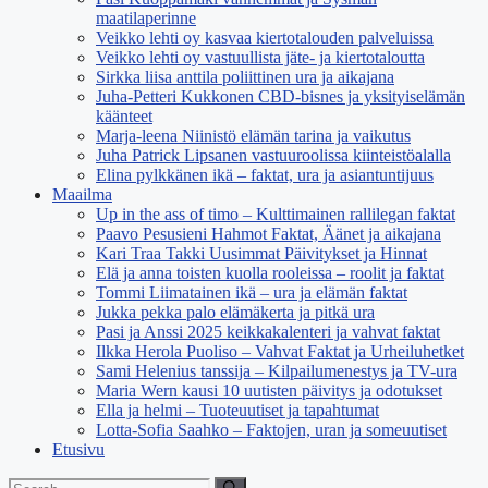
maatilaperinne
Veikko lehti oy kasvaa kiertotalouden palveluissa
Veikko lehti oy vastuullista jäte- ja kiertotaloutta
Sirkka liisa anttila poliittinen ura ja aikajana
Juha-Petteri Kukkonen CBD-bisnes ja yksityiselämän
käänteet
Marja-leena Niinistö elämän tarina ja vaikutus
Juha Patrick Lipsanen vastuuroolissa kiinteistöalalla
Elina pylkkänen ikä – faktat, ura ja asiantuntijuus
Maailma
Up in the ass of timo – Kulttimainen rallilegan faktat
Paavo Pesusieni Hahmot Faktat, Äänet ja aikajana
Kari Traa Takki Uusimmat Päivitykset ja Hinnat
Elä ja anna toisten kuolla rooleissa – roolit ja faktat
Tommi Liimatainen ikä – ura ja elämän faktat
Jukka pekka palo elämäkerta ja pitkä ura
Pasi ja Anssi 2025 keikkakalenteri ja vahvat faktat
Ilkka Herola Puoliso – Vahvat Faktat ja Urheiluhetket
Sami Helenius tanssija – Kilpailumenestys ja TV-ura
Maria Wern kausi 10 uutisten päivitys ja odotukset
Ella ja helmi – Tuoteuutiset ja tapahtumat
Lotta-Sofia Saahko – Faktojen, uran ja someuutiset
Etusivu
Search