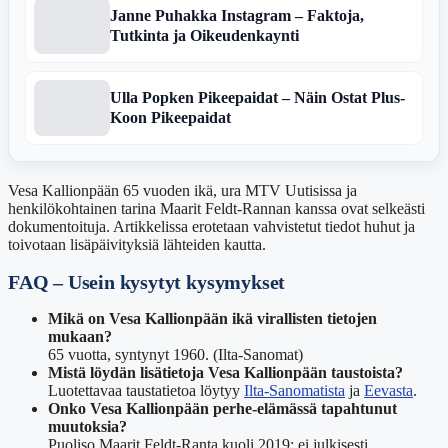
Janne Puhakka Instagram – Faktoja,
Tutkinta ja Oikeudenkaynti
Ulla Popken Pikeepaidat – Näin Ostat Plus-
Koon Pikeepaidat
Vesa Kallionpään 65 vuoden ikä, ura MTV Uutisissa ja
henkilökohtainen tarina Maarit Feldt-Rannan kanssa ovat selkeästi
dokumentoituja. Artikkelissa erotetaan vahvistetut tiedot huhut ja
toivotaan lisäpäivityksiä lähteiden kautta.
FAQ – Usein kysytyt kysymykset
Mikä on Vesa Kallionpään ikä virallisten tietojen
mukaan?
65 vuotta, syntynyt 1960. (Ilta-Sanomat)
Mistä löydän lisätietoja Vesa Kallionpään taustoista?
Luotettavaa taustatietoa löytyy
Ilta-Sanomatista
ja
Eevasta
.
Onko Vesa Kallionpään perhe-elämässä tapahtunut
muutoksia?
Puoliso Maarit Feldt-Ranta kuoli 2019; ei julkisesti