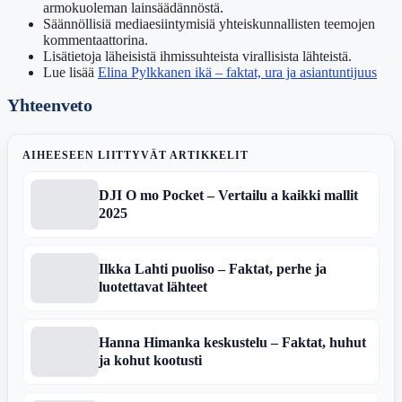
armokuoleman lainsäädännöstä.
Säännöllisiä mediaesiintymisiä yhteiskunnallisten teemojen
kommentaattorina.
Lisätietoja läheisistä ihmissuhteista virallisista lähteistä.
Lue lisää
Elina Pylkkanen ikä – faktat, ura ja asiantuntijuus
Yhteenveto
AIHEESEEN LIITTYVÄT ARTIKKELIT
DJI O mo Pocket – Vertailu a kaikki mallit
2025
Ilkka Lahti puoliso – Faktat, perhe ja
luotettavat lähteet
Hanna Himanka keskustelu – Faktat, huhut
ja kohut kootusti