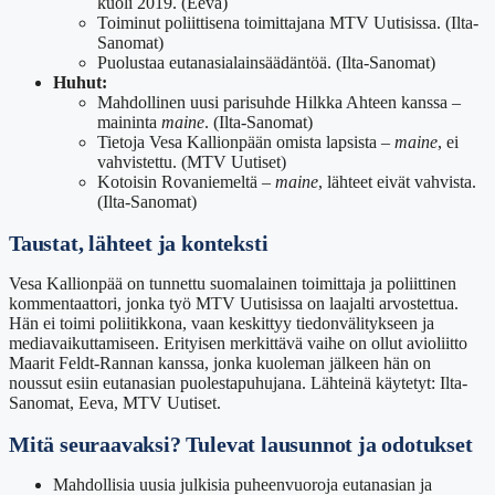
kuoli 2019. (Eeva)
Toiminut poliittisena toimittajana MTV Uutisissa. (Ilta-
Sanomat)
Puolustaa eutanasialainsäädäntöä. (Ilta-Sanomat)
Huhut:
Mahdollinen uusi parisuhde Hilkka Ahteen kanssa –
maininta
maine
. (Ilta-Sanomat)
Tietoja Vesa Kallionpään omista lapsista –
maine
, ei
vahvistettu. (MTV Uutiset)
Kotoisin Rovaniemeltä –
maine
, lähteet eivät vahvista.
(Ilta-Sanomat)
Taustat, lähteet ja konteksti
Vesa Kallionpää on tunnettu suomalainen toimittaja ja poliittinen
kommentaattori, jonka työ MTV Uutisissa on laajalti arvostettua.
Hän ei toimi poliitikkona, vaan keskittyy tiedonvälitykseen ja
mediavaikuttamiseen. Erityisen merkittävä vaihe on ollut avioliitto
Maarit Feldt-Rannan kanssa, jonka kuoleman jälkeen hän on
noussut esiin eutanasian puolestapuhujana. Lähteinä käytetyt: Ilta-
Sanomat, Eeva, MTV Uutiset.
Mitä seuraavaksi? Tulevat lausunnot ja odotukset
Mahdollisia uusia julkisia puheenvuoroja eutanasian ja