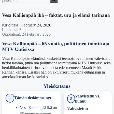
for:
Vesa Kallionpää ikä – faktat, ura ja elämä tarinana
Kirjoittaja · February 24, 2026
Lukuaika: 3 min
Uppdaterat: 24 February 2026
Vesa Kallionpää – 65 vuotta, poliittinen toimittaja
MTV Uutisissa
Vesa Kallionpään elämässä keskeisiä teemoja ovat hänen vahvistetut
tiedot iästään, pitkä ura poliittisena toimittajana MTV Uutisissa sekä
henkilökohtainen tarina avioliitosta edesmenneen Maarit Feldt-
Rannan kanssa. Lisäksi hän on aktiivisesti mukana eutanasian ja
armokuoleman keskusteluissa.
Yleiskatsaus
Vahvistettu vs.
1
Tämän tiedämme nyt
2
huhut
Vesa Kallionpää ikä on
Vahvistettu:
65 vuotta (syntynyt