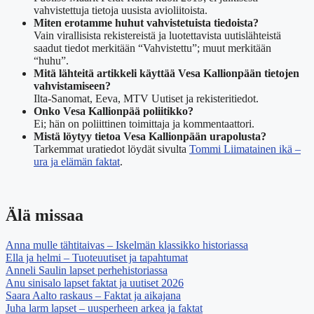
vahvistettuja tietoja uusista avioliitoista.
Miten erotamme huhut vahvistetuista tiedoista?
Vain virallisista rekistereistä ja luotettavista uutislähteistä
saadut tiedot merkitään “Vahvistettu”; muut merkitään
“huhu”.
Mitä lähteitä artikkeli käyttää Vesa Kallionpään tietojen
vahvistamiseen?
Ilta-Sanomat, Eeva, MTV Uutiset ja rekisteritiedot.
Onko Vesa Kallionpää poliitikko?
Ei; hän on poliittinen toimittaja ja kommentaattori.
Mistä löytyy tietoa Vesa Kallionpään urapolusta?
Tarkemmat uratiedot löydät sivulta
Tommi Liimatainen ikä –
ura ja elämän faktat
.
Älä missaa
Anna mulle tähtitaivas – Iskelmän klassikko historiassa
Ella ja helmi – Tuoteuutiset ja tapahtumat
Anneli Saulin lapset perhehistoriassa
Anu sinisalo lapset faktat ja uutiset 2026
Saara Aalto raskaus – Faktat ja aikajana
Juha larm lapset – uusperheen arkea ja faktat