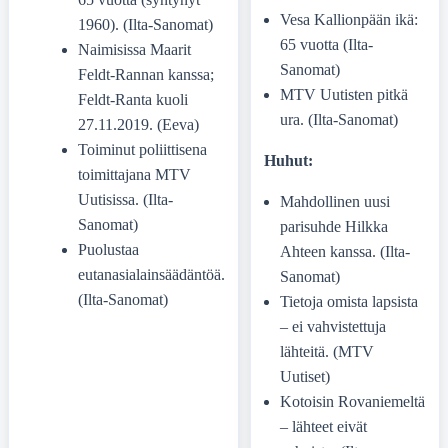
Vesa Kallionpään ikä:
1960). (Ilta-Sanomat)
65 vuotta (Ilta-
Naimisissa Maarit
Sanomat)
Feldt-Rannan kanssa;
MTV Uutisten pitkä
Feldt-Ranta kuoli
ura. (Ilta-Sanomat)
27.11.2019. (Eeva)
Toiminut poliittisena
Huhut:
toimittajana MTV
Uutisissa. (Ilta-
Mahdollinen uusi
Sanomat)
parisuhde Hilkka
Puolustaa
Ahteen kanssa. (Ilta-
eutanasialainsäädäntöä.
Sanomat)
(Ilta-Sanomat)
Tietoja omista lapsista
– ei vahvistettuja
lähteitä. (MTV
Uutiset)
Kotoisin Rovaniemeltä
– lähteet eivät