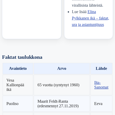
virallisista lähteistä.
Lue lisää
Elina
Pylkkanen ikä – faktat,
ura ja asiantuntijuus
Faktat taulukkona
Avaintieto
Arvo
Lähde
Vesa
Ilta-
Kallionpää
65 vuotta (syntynyt 1960)
Sanomat
ikä
Maarit Feldt-Ranta
Puoliso
Eeva
(edesmennyt 27.11.2019)