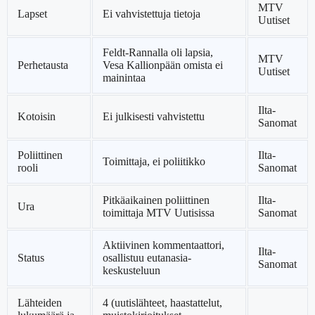
MTV
Lapset
Ei vahvistettuja tietoja
Uutiset
Feldt-Rannalla oli lapsia,
MTV
Perhetausta
Vesa Kallionpään omista ei
Uutiset
mainintaa
Ilta-
Kotoisin
Ei julkisesti vahvistettu
Sanomat
Poliittinen
Ilta-
Toimittaja, ei poliitikko
rooli
Sanomat
Pitkäaikainen poliittinen
Ilta-
Ura
toimittaja MTV Uutisissa
Sanomat
Aktiivinen kommentaattori,
Ilta-
Status
osallistuu eutanasia-
Sanomat
keskusteluun
Lähteiden
4 (uutislähteet, haastattelut,