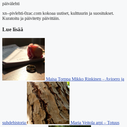
päivälehti
xn--pivlehti-0zac.com kokoaa uutiset, kulttuurin ja suositukset.
Kuratoitu ja päivitetty päivittäin.
Lue lisää
Maisa Torppa Mikko Rinkinen – Avioero ja
suhdehistoria
Maria Veitola arpi – Totuus