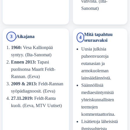
vahvista. (Ilta-
Sanomat)
Mitä tapahtuu
3
Aikajana
4
seuraavaksi
1960:
Vesa Kallionpää
Uusia julkisia
syntyy. (Ilta-Sanomat)
puheenvuoroja
Ennen 2013:
Tapasi
eutanasian ja
puolisonsa Maarit Feldt-
armokuoleman
Rannan. (Eeva)
lainsäädännöstä.
2009 & 2013:
Feldt-Rannan
Säännöllisiä
syöpädiagnoosit. (Eeva)
mediaesiintymisiä
27.11.2019:
Feldt-Ranta
yhteiskunnallisten
kuoli. (Eeva, MTV Uutiset)
teemojen
kommentaattorina.
Lisätietoja läheisistä
ihmissuhteista