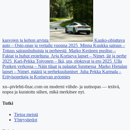
kasvojen ja kehon arvista
Kauko-ohjattava
auto – Osto-opas ja vertailu vuonna 2025
Minna Kuukka sairaus –
Totuus sairaushuhuista ja perheestä
Marko Keränen puoliso –
Faktat ja huhut eroteltuna
Arja Koriseva lapset – Nimet, iät ja perhe
2025
Kari-Pekka Toivonen – Ikä, ura, elokuvat ja ero 2025
Ulla
Popken verkossa – Näin tilaat ja palautat Suomessa
Marko Hietalan
lapset – Nimet, määrä ja perhekuulumiset
Juha Pekka Karmala –
Erityisopettaja ja Korisevan aviomies
xn--pivlehti-0zac.com on moderni viihde- ja uutisopas — terävä,
nopea ja kuratoitu siihen, mikä merkitsee nyt.
Tutki
Tietoa meistä
Yhteystiedot