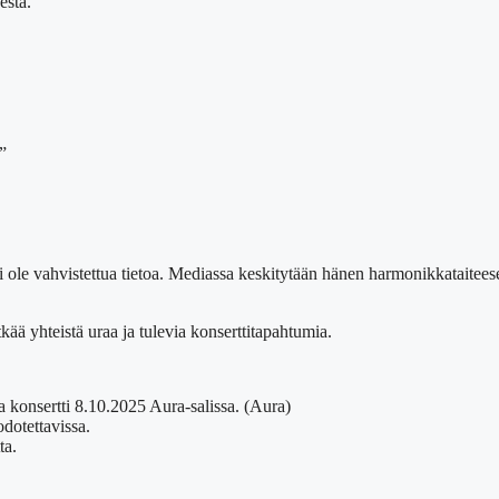
estä.
”
 ole vahvistettua tietoa. Mediassa keskitytään hänen harmonikkataitee
kää yhteistä uraa ja tulevia konserttitapahtumia.
 konsertti 8.10.2025 Aura-salissa. (Aura)
odotettavissa.
ta.