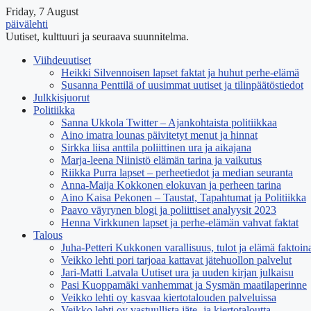
Friday, 7 August
päivälehti
Uutiset, kulttuuri ja seuraava suunnitelma.
Viihdeuutiset
Heikki Silvennoisen lapset faktat ja huhut perhe-elämä
Susanna Penttilä of uusimmat uutiset ja tilinpäätöstiedot
Julkkisjuorut
Politiikka
Sanna Ukkola Twitter – Ajankohtaista politiikkaa
Aino imatra lounas päivitetyt menut ja hinnat
Sirkka liisa anttila poliittinen ura ja aikajana
Marja-leena Niinistö elämän tarina ja vaikutus
Riikka Purra lapset – perheetiedot ja median seuranta
Anna-Maija Kokkonen elokuvan ja perheen tarina
Aino Kaisa Pekonen – Taustat, Tapahtumat ja Politiikka
Paavo väyrynen blogi ja poliittiset analyysit 2023
Henna Virkkunen lapset ja perhe-elämän vahvat faktat
Talous
Juha-Petteri Kukkonen varallisuus, tulot ja elämä faktoin
Veikko lehti pori tarjoaa kattavat jätehuollon palvelut
Jari-Matti Latvala Uutiset ura ja uuden kirjan julkaisu
Pasi Kuoppamäki vanhemmat ja Sysmän maatilaperinne
Veikko lehti oy kasvaa kiertotalouden palveluissa
Veikko lehti oy vastuullista jäte- ja kiertotaloutta