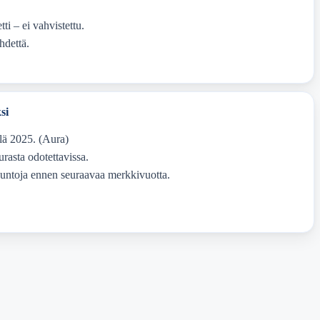
i – ei vahvistettu.
ähdettä.
si
llä 2025. (Aura)
urasta odotettavissa.
usuntoja ennen seuraavaa merkkivuotta.