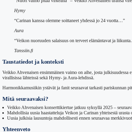
“Nuori vaimo pitää virkeänä” – Veikko Ahvenainen uransa vire
Hymy
“Carinan kanssa olemme soittaneet yhdessä jo 24 vuotta…”
Aura
“Veikon nuoruuden salaisuus on terveet elämäntavat ja liikunta.
Tanssiin.fi
Taustatiedot ja konteksti
Veikko Ahvenaisen ensimmäinen vaimo on aihe, josta julkisuudessa ei
virallisissa lähteissä sekä Hymy- ja Aura-lehdissä.
Harmonikkamusiikin ystävät ja fanit seuraavat tarkasti pariskunnan pit
Mitä seuraavaksi?
Veikko Ahvenaisen konserttikiertue jatkuu syksyllä 2025 – seuraava
Mahdollisia uusia haastatteluja Veikon ja Carinan yhteisestä urasta 
Uusia julkisia lausuntoja mahdollisesti ennen seuraavaa merkkivuot
Yhteenveto