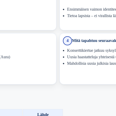
Ensimmäisen vaimon identiteett
Tietoa lapsista – ei virallista l
4
Mitä tapahtuu seuraavak
Konserttikiertue jatkuu syksy
(Aura)
Uusia haastatteluja yhteisestä 
Mahdollisia uusia julkisia la
Lähde