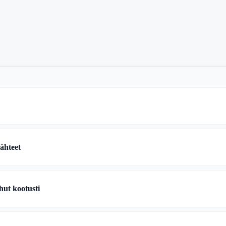
lähteet
ut kootusti