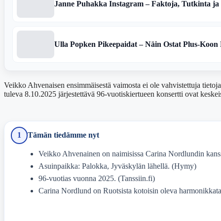
Janne Puhakka Instagram – Faktoja, Tutkinta ja
Ulla Popken Pikeepaidat – Näin Ostat Plus-Koon 
Veikko Ahvenaisen ensimmäisestä vaimosta ei ole vahvistettuja tietoj
tuleva 8.10.2025 järjestettävä 96-vuotiskiertueen konsertti ovat keskeis
1
Tämän tiedämme nyt
Veikko Ahvenainen on naimisissa Carina Nordlundin kan
Asuinpaikka: Palokka, Jyväskylän lähellä. (Hymy)
96-vuotias vuonna 2025. (Tanssiin.fi)
Carina Nordlund on Ruotsista kotoisin oleva harmonikkatai