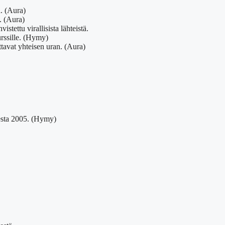
. (Aura)
. (Aura)
stettu virallisista lähteistä.
rssille. (Hymy)
avat yhteisen uran. (Aura)
esta 2005. (Hymy)