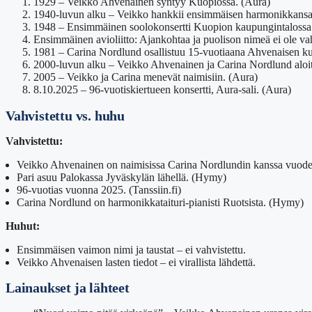
1929 – Veikko Ahvenainen syntyy Kuopiossa. (Aura)
1940-luvun alku – Veikko hankkii ensimmäisen harmonikkansa
1948 – Ensimmäinen soolokonsertti Kuopion kaupungintalossa
Ensimmäinen avioliitto: Ajankohtaa ja puolison nimeä ei ole vahvi
1981 – Carina Nordlund osallistuu 15-vuotiaana Ahvenaisen ku
2000-luvun alku – Veikko Ahvenainen ja Carina Nordlund aloitt
2005 – Veikko ja Carina menevät naimisiin. (Aura)
8.10.2025 – 96-vuotiskiertueen konsertti, Aura-sali. (Aura)
Vahvistettu vs. huhu
Vahvistettu:
Veikko Ahvenainen on naimisissa Carina Nordlundin kanssa vuod
Pari asuu Palokassa Jyväskylän lähellä. (Hymy)
96-vuotias vuonna 2025. (Tanssiin.fi)
Carina Nordlund on harmonikkataituri-pianisti Ruotsista. (Hymy)
Huhut:
Ensimmäisen vaimon nimi ja taustat – ei vahvistettu.
Veikko Ahvenaisen lasten tiedot – ei virallista lähdettä.
Lainaukset ja lähteet