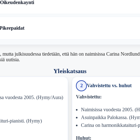
 Oikeudenkaynti
Pikeepaidat
a, mutta julkisuudessa tiedetään, että hän on naimisissa Carina Nordlu
iä uutisia.
Yleiskatsaus
2
Vahvistettu vs. huhut
Vahvistettu:
ssa vuodesta 2005. (Hymy/Aura)
Naimisissa vuodesta 2005. (
Asuinpaikka Palokassa. (Hy
turi-pianisti. (Hymy)
Carina on harmonikkataituri-p
Huhut: