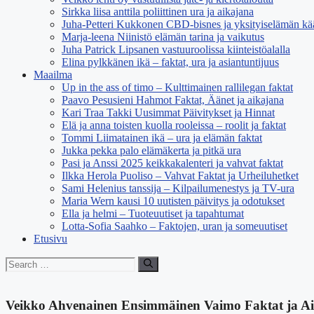
Sirkka liisa anttila poliittinen ura ja aikajana
Juha-Petteri Kukkonen CBD-bisnes ja yksityiselämän kä
Marja-leena Niinistö elämän tarina ja vaikutus
Juha Patrick Lipsanen vastuuroolissa kiinteistöalalla
Elina pylkkänen ikä – faktat, ura ja asiantuntijuus
Maailma
Up in the ass of timo – Kulttimainen rallilegan faktat
Paavo Pesusieni Hahmot Faktat, Äänet ja aikajana
Kari Traa Takki Uusimmat Päivitykset ja Hinnat
Elä ja anna toisten kuolla rooleissa – roolit ja faktat
Tommi Liimatainen ikä – ura ja elämän faktat
Jukka pekka palo elämäkerta ja pitkä ura
Pasi ja Anssi 2025 keikkakalenteri ja vahvat faktat
Ilkka Herola Puoliso – Vahvat Faktat ja Urheiluhetket
Sami Helenius tanssija – Kilpailumenestys ja TV-ura
Maria Wern kausi 10 uutisten päivitys ja odotukset
Ella ja helmi – Tuoteuutiset ja tapahtumat
Lotta-Sofia Saahko – Faktojen, uran ja someuutiset
Etusivu
Search
for:
Veikko Ahvenainen Ensimmäinen Vaimo Faktat ja A