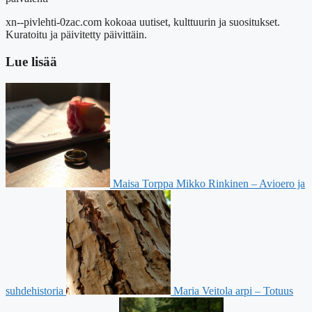
xn--pivlehti-0zac.com kokoaa uutiset, kulttuurin ja suositukset.
Kuratoitu ja päivitetty päivittäin.
Lue lisää
Maisa Torppa Mikko Rinkinen – Avioero ja
suhdehistoria
Maria Veitola arpi – Totuus