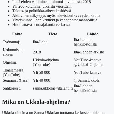
Ilta-Lehden vakituinen kolumnisti vuodesta 2018
Yli 200 kolumnia julkaistu vuosittain
Talous- ja politiikka-aiheet keskiössä
Aktiivinen näkyvyys myös televisionäkyvyyden kautta
Yhteiskunnallinen kritiikki ja kannanotot säännöllisiä
Huomattava seuraajakunta verkossa
Fakta
Tieto
Lähde
Ilta-Lehden
Työnantaja
Ilta-Lehti
henkilöstölista
Kolumnistina
2018
Ilta-Lehden arkisto
alkaen
Ukkola-ohjelma
YouTube-kanava
Ohjelma
(YouTube)
@UkkolaOhjelma
Tilaajamäärä
Yli 50 000
YouTube-kanava
(YouTube)
Seuraajat X:ssä
Yli 40 000
@SannaUkkola
Ilta-Lehden
Sähköposti
sanna.ukkola@iltalehti.fi
henkilöstölista
Mikä on Ukkola-ohjelma?
Ukkola-ohjelma on Sanna Ukkolan tuottama keskusteluohjelma,