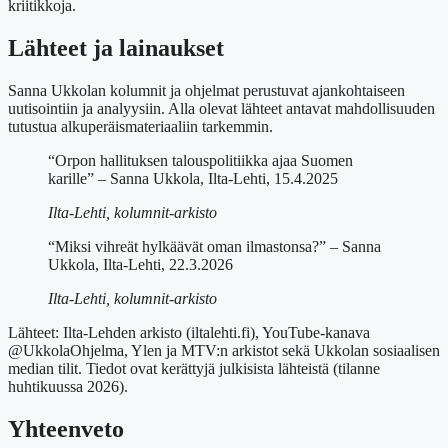
kriitikkoja.
Lähteet ja lainaukset
Sanna Ukkolan kolumnit ja ohjelmat perustuvat ajankohtaiseen
uutisointiin ja analyysiin. Alla olevat lähteet antavat mahdollisuuden
tutustua alkuperäismateriaaliin tarkemmin.
“Orpon hallituksen talouspolitiikka ajaa Suomen
karille” – Sanna Ukkola, Ilta-Lehti, 15.4.2025
Ilta-Lehti, kolumnit-arkisto
“Miksi vihreät hylkäävät oman ilmastonsa?” – Sanna
Ukkola, Ilta-Lehti, 22.3.2026
Ilta-Lehti, kolumnit-arkisto
Lähteet: Ilta-Lehden arkisto (iltalehti.fi), YouTube-kanava
@UkkolaOhjelma, Ylen ja MTV:n arkistot sekä Ukkolan sosiaalisen
median tilit. Tiedot ovat kerättyjä julkisista lähteistä (tilanne
huhtikuussa 2026).
Yhteenveto