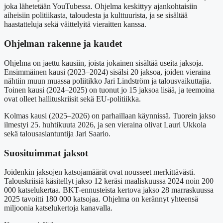
joka lähetetään YouTubessa. Ohjelma keskittyy ajankohtaisiin
aiheisiin politiikasta, taloudesta ja kulttuurista, ja se sisältää
haastatteluja sekä väittelyitä vieraitten kanssa.
Ohjelman rakenne ja kaudet
Ohjelma on jaettu kausiin, joista jokainen sisältää useita jaksoja.
Ensimmäinen kausi (2023–2024) sisälsi 20 jaksoa, joiden vieraina
nähtiin muun muassa poliitikko Jari Lindström ja talousvaikuttajia.
Toinen kausi (2024–2025) on tuonut jo 15 jaksoa lisää, ja teemoina
ovat olleet hallituskriisit sekä EU-politiikka.
Kolmas kausi (2025–2026) on parhaillaan käynnissä. Tuorein jakso
ilmestyi 25. huhtikuuta 2026, ja sen vieraina olivat Lauri Ukkola
sekä talousasiantuntija Jari Saario.
Suosituimmat jaksot
Joidenkin jaksojen katsojamäärät ovat nousseet merkittävästi.
Talouskriisiä käsitellyt jakso 12 keräsi maaliskuussa 2024 noin 200
000 katselukertaa. BKT-ennusteista kertova jakso 28 marraskuussa
2025 tavoitti 180 000 katsojaa. Ohjelma on kerännyt yhteensä
miljoonia katselukertoja kanavalla.