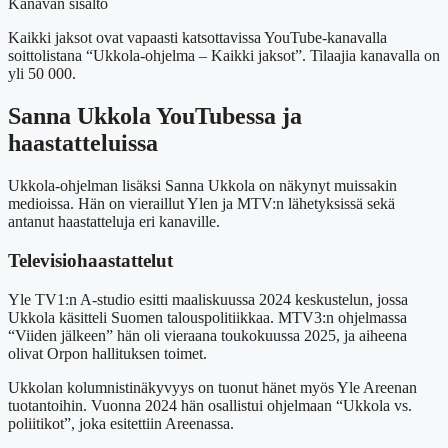
Kanavan sisältö
Kaikki jaksot ovat vapaasti katsottavissa YouTube-kanavalla
soittolistana “Ukkola-ohjelma – Kaikki jaksot”. Tilaajia kanavalla on
yli 50 000.
Sanna Ukkola YouTubessa ja
haastatteluissa
Ukkola-ohjelman lisäksi Sanna Ukkola on näkynyt muissakin
medioissa. Hän on vieraillut Ylen ja MTV:n lähetyksissä sekä
antanut haastatteluja eri kanaville.
Televisiohaastattelut
Yle TV1:n A-studio esitti maaliskuussa 2024 keskustelun, jossa
Ukkola käsitteli Suomen talouspolitiikkaa. MTV3:n ohjelmassa
“Viiden jälkeen” hän oli vieraana toukokuussa 2025, ja aiheena
olivat Orpon hallituksen toimet.
Ukkolan kolumnistinäkyvyys on tuonut hänet myös Yle Areenan
tuotantoihin. Vuonna 2024 hän osallistui ohjelmaan “Ukkola vs.
poliitikot”, joka esitettiin Areenassa.