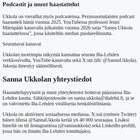
Podcastit ja muut haastattelut
Ukkola on vieraillut myös podcasteissa. Perussuomalaisten podcast
haastatteli häntä vuonna 2025. YouTubessa professori Jenni
Mäenpään kanavalla julkaistiin vuonna 2026 sarja “Sanna Ukkola
haastattelussa”, jossa käsiteltiin median puolueellisuutta.
Seurattavat kanavat
Ukkolan tuoreimpia näkymiä kannattaa seurata Ilta-Lehden
verkkosivuilta, YouTube-kanavalta sekä X:stä (tili: @SannaUkkola).
Jaksoja ilmestyy säännöllisesti.
Sanna Ukkolan yhteystiedot
Haastattelupyynnöt ja muut yhteydenotot hoituvat pääasiassa Ilta-
Lehden kautta. Sähköpostiosoite on sanna.ukkola@iltalehti.fi, ja se
on vahvistettu Ilta-Lehden virallisesta henkilöstölistasta.
Ukkola on aktiivinen sosiaalisessa mediassa. X:ssä (entinen Twitter)
hänen tilinsä @SannaUkkola kerää yli 40 000 seuraajaa. Lisäksi
hänellä on tili Instagramissa (@sannaukkola) sekä LinkedIn-profiili,
jossa hän on listattu Ilta-Lehden toimittajaksi.