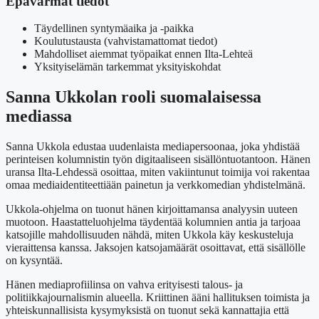
Epävarmat tiedot
Täydellinen syntymäaika ja -paikka
Koulutustausta (vahvistamattomat tiedot)
Mahdolliset aiemmat työpaikat ennen Ilta-Lehteä
Yksityiselämän tarkemmat yksityiskohdat
Sanna Ukkolan rooli suomalaisessa
mediassa
Sanna Ukkola edustaa uudenlaista mediapersoonaa, joka yhdistää
perinteisen kolumnistin työn digitaaliseen sisällöntuotantoon. Hänen
uransa Ilta-Lehdessä osoittaa, miten vakiintunut toimija voi rakentaa
omaa mediaidentiteettiään painetun ja verkkomedian yhdistelmänä.
Ukkola-ohjelma on tuonut hänen kirjoittamansa analyysin uuteen
muotoon. Haastatteluohjelma täydentää kolumnien antia ja tarjoaa
katsojille mahdollisuuden nähdä, miten Ukkola käy keskusteluja
vieraittensa kanssa. Jaksojen katsojamäärät osoittavat, että sisällölle
on kysyntää.
Hänen mediaprofiilinsa on vahva erityisesti talous- ja
politiikkajournalismin alueella. Kriittinen ääni hallituksen toimista ja
yhteiskunnallisista kysymyksistä on tuonut sekä kannattajia että