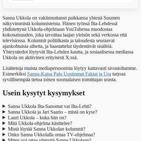
Sanna Ukkola on vakiinnuttanut paikkansa yhtenä Suomen
näkyvimmistä kolumnisteista. Hänen työnsä Ilta-Lehdessä
yhdistettynä Ukkola-ohjelmaan YouTubessa muodostaa
kokonaisuuden, joka tavoittaa laajan yleisön sekä verkossa että
televisiossa. Kolumnit politiikasta ja taloudesta seuraavat
ajankohtaisia aiheita, ja haastattelut täydentävät sisältöä.
Yhteystiedot löytyvät Ilta-Lehden kautta, ja sosiaalisessa mediassa
Ukkola on aktiivinen erityisesti X:ssä.
Lisätietoja muista mediapersoonista löytyy kattavasti sivustoltamme.
Esimerkiksi
Sanna-Kaisa Palo Uusimmat Faktat ja Ura
tarjoaa
syvällisempää tietoa toisen suomalaisen toimittajan urasta.
Usein kysytyt kysymykset
Sanna Ukkola Ilta-Sanomat vai Ilta-Lehti?
Sanna Ukkola ja Jari Saario – mistä on kyse?
Lauri Ukkola – kuka hän on?
Mitä Ukkola-ohjelma käsittelee?
Mistä löytää Sanna Ukkolan kolumnit?
Onko Sanna Ukkolalla omaa TV-ohjelmaa?
Miten voi ottaa yhteyttä Sanna Ukkolaan?