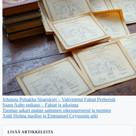
Johanna Puhakka Sisarukset – Vahvistetut Faktat Perheestä
Saara Aalto raskaus – Faktat ja aikajana
Tuomas sakari matias salminen oikeusprosessi ja tuomiot
Antti Holma puoliso ja Emmanuel Ceyssonin arki
LISÄÄ ARTIKKELEITA