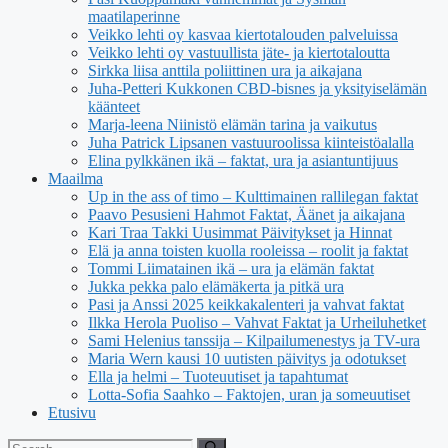
maatilaperinne
Veikko lehti oy kasvaa kiertotalouden palveluissa
Veikko lehti oy vastuullista jäte- ja kiertotaloutta
Sirkka liisa anttila poliittinen ura ja aikajana
Juha-Petteri Kukkonen CBD-bisnes ja yksityiselämän
käänteet
Marja-leena Niinistö elämän tarina ja vaikutus
Juha Patrick Lipsanen vastuuroolissa kiinteistöalalla
Elina pylkkänen ikä – faktat, ura ja asiantuntijuus
Maailma
Up in the ass of timo – Kulttimainen rallilegan faktat
Paavo Pesusieni Hahmot Faktat, Äänet ja aikajana
Kari Traa Takki Uusimmat Päivitykset ja Hinnat
Elä ja anna toisten kuolla rooleissa – roolit ja faktat
Tommi Liimatainen ikä – ura ja elämän faktat
Jukka pekka palo elämäkerta ja pitkä ura
Pasi ja Anssi 2025 keikkakalenteri ja vahvat faktat
Ilkka Herola Puoliso – Vahvat Faktat ja Urheiluhetket
Sami Helenius tanssija – Kilpailumenestys ja TV-ura
Maria Wern kausi 10 uutisten päivitys ja odotukset
Ella ja helmi – Tuoteuutiset ja tapahtumat
Lotta-Sofia Saahko – Faktojen, uran ja someuutiset
Etusivu
Search