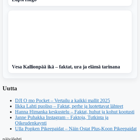
Vesa Kallionpää ikä – faktat, ura ja elämä tarinana
Uutta
DJI O mo Pocket – Vertailu a kaikki mallit 2025
Ilkka Lahti puoliso – Faktat, perhe ja luotettavat lähteet
Hanna Himanka keskustelu – Faktat, huhut ja kohut kootusti
Janne Puhakka Instagram – Faktoja, Tutkinta ja
Oikeudenkaynti
Ulla Popken Pikeepaidat – Näin Ostat Plus-Koon Pikeepaidat
päivälehti