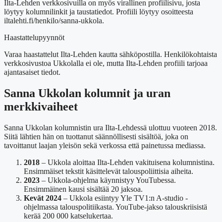
Ilta-Lehden verkkosivuilla on myös virallinen profiilisivu, josta
löytyy kolumnilinkit ja taustatiedot. Profiili löytyy osoitteesta
iltalehti.fi/henkilo/sanna-ukkola.
Haastattelupyynnöt
Varaa haastattelut Ilta-Lehden kautta sähköpostilla. Henkilökohtaista
verkkosivustoa Ukkolalla ei ole, mutta Ilta-Lehden profiili tarjoaa
ajantasaiset tiedot.
Sanna Ukkolan kolumnit ja uran
merkkivaiheet
Sanna Ukkolan kolumnistin ura Ilta-Lehdessä ulottuu vuoteen 2018.
Siitä lähtien hän on tuottanut säännöllisesti sisältöä, joka on
tavoittanut laajan yleisön sekä verkossa että painetussa mediassa.
2018
– Ukkola aloittaa Ilta-Lehden vakituisena kolumnistina.
Ensimmäiset tekstit käsittelevät talouspoliittisia aiheita.
2023
– Ukkola-ohjelma käynnistyy YouTubessa.
Ensimmäinen kausi sisältää 20 jaksoa.
Kevät 2024
– Ukkola esiintyy Yle TV1:n A-studio -
ohjelmassa talouspolitiikasta. YouTube-jakso talouskriisistä
kerää 200 000 katselukertaa.