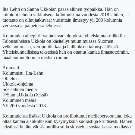
Ilta-Lehti on Sanna Ukkolan pääasiallinen työpaikka. Hän on
toiminut lehden vakituisena kolumnistina vuodesta 2018 lähtien, ja
tuotanto on ollut jatkuvaa: vuosittain ilmestyy yli 200 kolumnia
verkossa ja painetussa lehdessä.
Kolumnien aihepiirit vaihtelevat taloudesta yhteiskuntakritiikkiin.
Talousaiheissa Ukkola on käsitellyt muun muassa Suomen
velkaantumista, veropolitiikkaa ja hallituksen talouspäätöksiä.
Yhteiskunnallisissa teksteissä hän on ottanut kantaa ilmastotoimiin,
maahanmuuttoon ja median rooliin.
Ammatti
Kolumnisti, Ilta-Lehti
Ohjelma
Ukkola-ohjelma
Sosiaalinen media
@SannaUkkola (X:ssä)
Kolumnien määrä
Yli 200 vuodesta 2018
Kolumniensa lisäksi Ukkola on profiloitunut mediapersoonana, joka
ottaa kantaa ajankohtaisiin kysymyksiin suorasti ja kriittisesti. Hänen
tekstinsä herättävät säännöllisesti keskustelua sosiaalisessa mediassa.