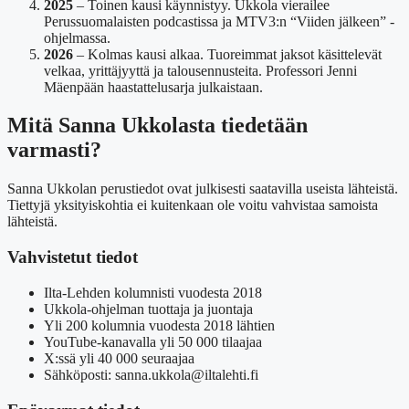
2025
– Toinen kausi käynnistyy. Ukkola vierailee
Perussuomalaisten podcastissa ja MTV3:n “Viiden jälkeen” -
ohjelmassa.
2026
– Kolmas kausi alkaa. Tuoreimmat jaksot käsittelevät
velkaa, yrittäjyyttä ja talousennusteita. Professori Jenni
Mäenpään haastattelusarja julkaistaan.
Mitä Sanna Ukkolasta tiedetään
varmasti?
Sanna Ukkolan perustiedot ovat julkisesti saatavilla useista lähteistä.
Tiettyjä yksityiskohtia ei kuitenkaan ole voitu vahvistaa samoista
lähteistä.
Vahvistetut tiedot
Ilta-Lehden kolumnisti vuodesta 2018
Ukkola-ohjelman tuottaja ja juontaja
Yli 200 kolumnia vuodesta 2018 lähtien
YouTube-kanavalla yli 50 000 tilaajaa
X:ssä yli 40 000 seuraajaa
Sähköposti: sanna.ukkola@iltalehti.fi