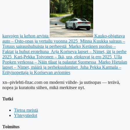
kasvojen ja kehon arvista
Kauko-ohjattava
auto – Osto-opas ja vertailu vuonna 2025
Minna Kuukka sairaus –
Totuus sairaushuhuista ja perheestä
Marko Keränen puoliso –
Faktat ja huhut eroteltuna
Arja Koriseva lapset – Nimet, iät ja perhe
2025
Kari-Pekka Toivonen – Ikä, ura, elokuvat ja ero 2025
Ulla
Popken verkossa – Näin tilaat ja palautat Suomessa
Marko Hietalan
lapset – Nimet, määrä ja perhekuulumiset
Juha Pekka Karmala –
Erityisopettaja ja Korisevan aviomies
xn--pivlehti-0zac.com on moderni viihde- ja uutisopas — terävä,
nopea ja kuratoitu siihen, mikä merkitsee nyt.
Tutki
Tietoa meistä
Yhteystiedot
Toimitus