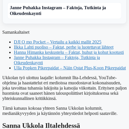
Janne Puhakka Instagram – Faktoja, Tutkinta ja
Oikeudenkaynti
Samankaltaiset
DJI O mo Pocket – Vertailu a kaikki mallit 2025
Ilkka Lahti puoliso – Faktat, perhe ja luotettavat lähteet
Hanna Himanka keskustelu – Faktat, huhut ja kohut kootusti
Janne Puhakka Instagram – Faktoja, Tutkinta ja
Oikeudenkaynti
Ulla Popken Pikeepaidat – Näin Ostat Plus-Koon Pikeepaidat
Ukkolan työ ulottuu laajalle: kolumnit Ilta-Lehdessä, YouTube-
ohjelma ja haastattelut eri medioissa muodostavat kokonaisuuden,
joka tavoittaa tuhansia lukijoita ja katsojia viikottain. Erityisen paljon
huomiota ovat saaneet hänen talouspoliittiset kirjoituksensa sekä
yhteiskunnallinen kritiikkinsä.
Tämä katsaus kokoaa yhteen Sanna Ukkolan kolumnit,
medianäkyvyyden ja käytännön yhteystiedot helposti saataville.
Sanna Ukkola Iltalehdessä