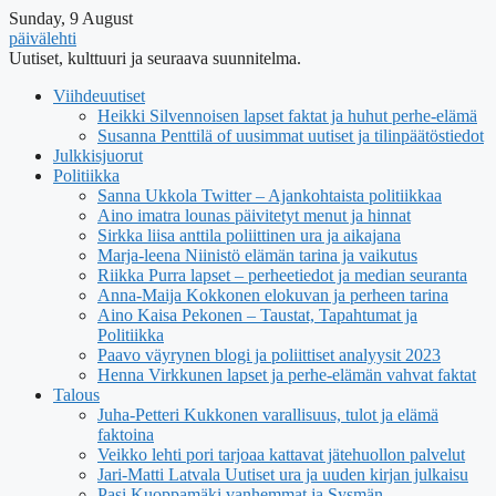
Sunday, 9 August
päivälehti
Uutiset, kulttuuri ja seuraava suunnitelma.
Viihdeuutiset
Heikki Silvennoisen lapset faktat ja huhut perhe-elämä
Susanna Penttilä of uusimmat uutiset ja tilinpäätöstiedot
Julkkisjuorut
Politiikka
Sanna Ukkola Twitter – Ajankohtaista politiikkaa
Aino imatra lounas päivitetyt menut ja hinnat
Sirkka liisa anttila poliittinen ura ja aikajana
Marja-leena Niinistö elämän tarina ja vaikutus
Riikka Purra lapset – perheetiedot ja median seuranta
Anna-Maija Kokkonen elokuvan ja perheen tarina
Aino Kaisa Pekonen – Taustat, Tapahtumat ja
Politiikka
Paavo väyrynen blogi ja poliittiset analyysit 2023
Henna Virkkunen lapset ja perhe-elämän vahvat faktat
Talous
Juha-Petteri Kukkonen varallisuus, tulot ja elämä
faktoina
Veikko lehti pori tarjoaa kattavat jätehuollon palvelut
Jari-Matti Latvala Uutiset ura ja uuden kirjan julkaisu
Pasi Kuoppamäki vanhemmat ja Sysmän